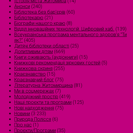
Історія міста Житомира
(14)
Анонси
(240)
Бібліотека без бар'єрів
(60)
Бібліотекарю
(21)
Біографи нашого краю
(8)
Відділ інноваційних технологій. Цифровий хаб.
(139)
Всеукраїнська програма ментального здоров'я "Ти
як?"
(405)
Дитячі бібліотеки області
(25)
Допитливим дітям
(669)
Книги оживають (аудіокниги)
(15)
Книжкові рекомендації зіркових гостей
(5)
Книжкова скриня
(255)
Краєзнавство
(15)
Краєзнавчий блог
(75)
Літературна Житомирщина
(81)
Ми в соцмережах
(7)
Молодіжний простір
(419)
Наші проєкти та програми
(125)
Нові надходження
(75)
Новини
(3 233)
Природа Полісся
(6)
Про нас
(1)
Проєкти/Програми
(35)