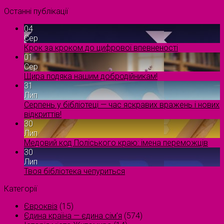
Останні публікації
04
Сер
Крок за кроком до цифрової впевненості
01
Сер
Щира подяка нашим добродійникам!
31
Лип
Серпень у бібліотеці — час яскравих вражень і нових
відкриттів!
30
Лип
Медовий код Поліського краю: імена переможців
30
Лип
Твоя бібліотека чепуриться
Категорії
Євроквіз
(15)
Єдина країна — єдина сім’я
(574)