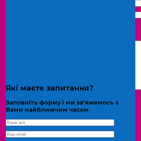
Що бажаєте замовити:
Екскурсія
Локація
Які маєте запитання?
Заповніть форму і ми зв'яжемось з
Вами найближчим часом
*Дані не передаються третім особам
Екскурсія/локація