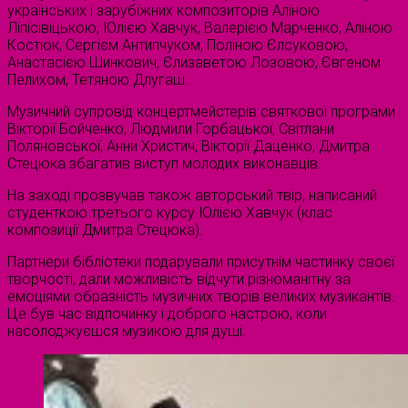
українських і зарубіжних композиторів Аліною
Ліпісівіцькою, Юлією Хавчук, Валерією Марченко, Аліною
Костюк, Сергієм Антипчуком, Поліною Єлсуковою,
Анастасією Шинкович, Єлизаветою Лозовою, Євгеном
Пелихом, Тетяною Длугаш.
Музичний супровід концертмейстерів святкової програми
Вікторії Бойченко, Людмили Горбацької, Світлани
Поляновської, Анни Христич, Вікторії Даценко, Дмитра
Стецюка збагатив виступ молодих виконавців.
На заході прозвучав також авторський твір, написаний
студенткою третього курсу Юлією Хавчук (клас
композиції Дмитра Стецюка).
Партнери бібліотеки подарували присутнім частинку своєї
творчості, дали можливість відчути різноманітну за
емоціями образність музичних творів великих музикантів.
Це був час відпочинку і доброго настрою, коли
насолоджуєшся музикою для душі.