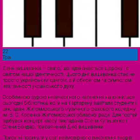
22
Тра
День вишиванки — свято, що відзначається щороку і є
святом нашої ідентичності. Цього дня вишиванка стає не
просто українським одягом, а й оберегом та символом
незламності українського духу.
Особливою аурою невичерпного натхнення наповнилася
сьогодні бібліотека, коли на її артарену завітали студенти і
викладачі Житомирського музичного фахового коледжу
ім. В. С. Косенка Житомирської обласної ради. Для гостей
відбувся концерт класу викладачів Олени Кутишенко і
Олени Бондар, присвячений Дню вишиванки.
Присутні поринули у світ неймовірного виконання творів