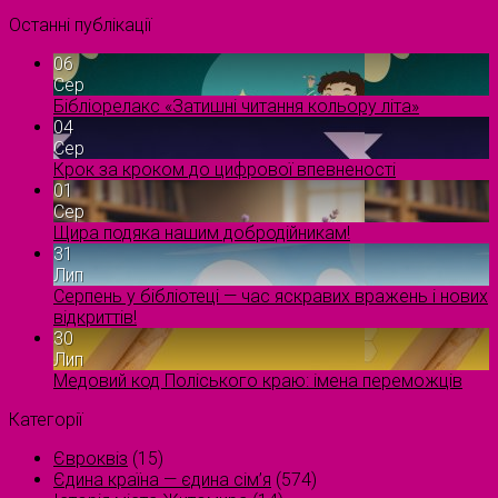
Останні публікації
06
Сер
Бібліорелакс «Затишні читання кольору літа»
04
Сер
Крок за кроком до цифрової впевненості
01
Сер
Щира подяка нашим добродійникам!
31
Лип
Серпень у бібліотеці — час яскравих вражень і нових
відкриттів!
30
Лип
Медовий код Поліського краю: імена переможців
Категорії
Євроквіз
(15)
Єдина країна — єдина сім’я
(574)