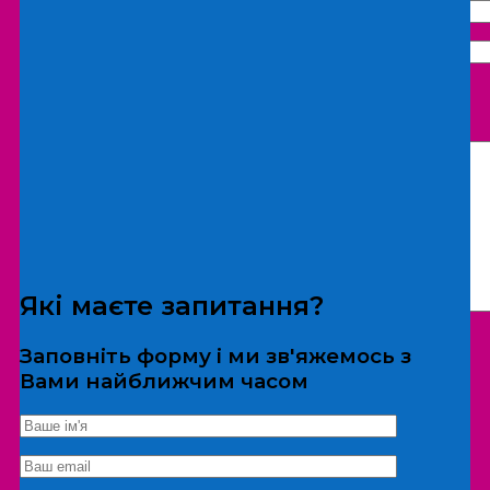
Що бажаєте замовити:
Екскурсія
Локація
Які маєте запитання?
Заповніть форму і ми зв'яжемось з
Вами найближчим часом
*Дані не передаються третім особам
Екскурсія/локація