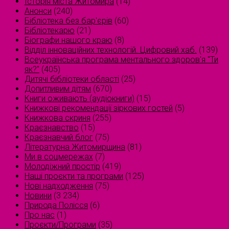
Історія міста Житомира
(14)
Анонси
(240)
Бібліотека без бар'єрів
(60)
Бібліотекарю
(21)
Біографи нашого краю
(8)
Відділ інноваційних технологій. Цифровий хаб.
(139)
Всеукраїнська програма ментального здоров'я "Ти
як?"
(405)
Дитячі бібліотеки області
(25)
Допитливим дітям
(670)
Книги оживають (аудіокниги)
(15)
Книжкові рекомендації зіркових гостей
(5)
Книжкова скриня
(255)
Краєзнавство
(15)
Краєзнавчий блог
(75)
Літературна Житомирщина
(81)
Ми в соцмережах
(7)
Молодіжний простір
(419)
Наші проєкти та програми
(125)
Нові надходження
(75)
Новини
(3 234)
Природа Полісся
(6)
Про нас
(1)
Проєкти/Програми
(35)