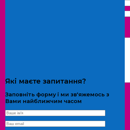
Що бажаєте замовити:
Екскурсія
Локація
Які маєте запитання?
Заповніть форму і ми зв'яжемось з
Вами найближчим часом
*Дані не передаються третім особам
Екскурсія/локація