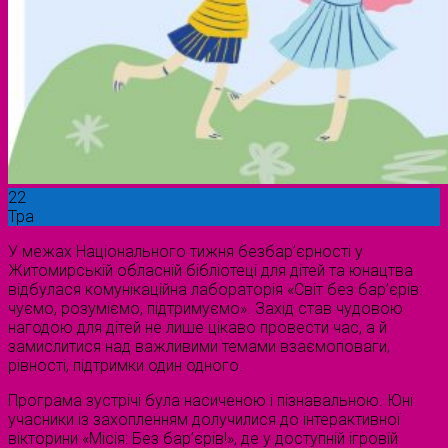
22
Тра
У межах Національного тижня безбар’єрності у
Житомирській обласній бібліотеці для дітей та юнацтва
відбулася комунікаційна лабораторія «Світ без бар’єрів:
чуємо, розуміємо, підтримуємо». Захід став чудовою
нагодою для дітей не лише цікаво провести час, а й
замислитися над важливими темами взаємоповаги,
рівності, підтримки один одного.
Програма зустрічі була насиченою і пізнавальною. Юні
учасники із захопленням долучилися до інтерактивної
вікторини «Місія: Без бар’єрів!», де у доступній ігровій