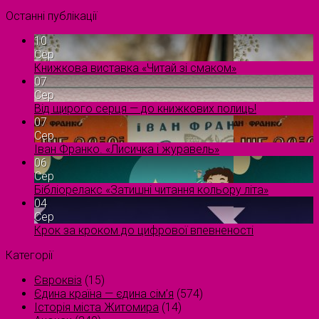
Останні публікації
10
Сер
Книжкова виставка «Читай зі смаком»
07
Сер
Від щирого серця — до книжкових полиць!
07
Сер
Іван Франко. «Лисичка і журавель»
06
Сер
Бібліорелакс «Затишні читання кольору літа»
04
Сер
Крок за кроком до цифрової впевненості
Категорії
Євроквіз
(15)
Єдина країна — єдина сім’я
(574)
Історія міста Житомира
(14)