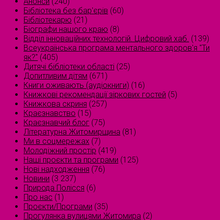
Анонси
(240)
Бібліотека без бар'єрів
(60)
Бібліотекарю
(21)
Біографи нашого краю
(8)
Відділ інноваційних технологій. Цифровий хаб.
(139)
Всеукраїнська програма ментального здоров'я "Ти
як?"
(405)
Дитячі бібліотеки області
(25)
Допитливим дітям
(671)
Книги оживають (аудіокниги)
(16)
Книжкові рекомендації зіркових гостей
(5)
Книжкова скриня
(257)
Краєзнавство
(15)
Краєзнавчий блог
(75)
Літературна Житомирщина
(81)
Ми в соцмережах
(7)
Молодіжний простір
(419)
Наші проєкти та програми
(125)
Нові надходження
(76)
Новини
(3 237)
Природа Полісся
(6)
Про нас
(1)
Проєкти/Програми
(35)
Прогулянка вулицями Житомира
(2)