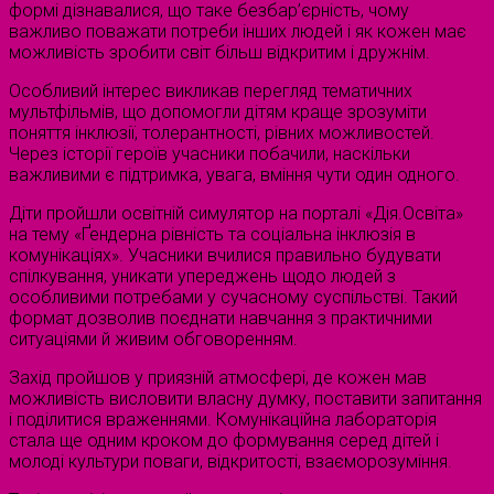
формі дізнавалися, що таке безбар’єрність, чому
важливо поважати потреби інших людей і як кожен має
можливість зробити світ більш відкритим і дружнім.
Особливий інтерес викликав перегляд тематичних
мультфільмів, що допомогли дітям краще зрозуміти
поняття інклюзії, толерантності, рівних можливостей.
Через історії героїв учасники побачили, наскільки
важливими є підтримка, увага, вміння чути один одного.
Діти пройшли освітній симулятор на порталі «Дія.Освіта»
на тему «Ґендерна рівність та соціальна інклюзія в
комунікаціях». Учасники вчилися правильно будувати
спілкування, уникати упереджень щодо людей з
особливими потребами у сучасному суспільстві. Такий
формат дозволив поєднати навчання з практичними
ситуаціями й живим обговоренням.
Захід пройшов у приязній атмосфері, де кожен мав
можливість висловити власну думку, поставити запитання
і поділитися враженнями. Комунікаційна лабораторія
стала ще одним кроком до формування серед дітей і
молоді культури поваги, відкритості, взаєморозуміння.