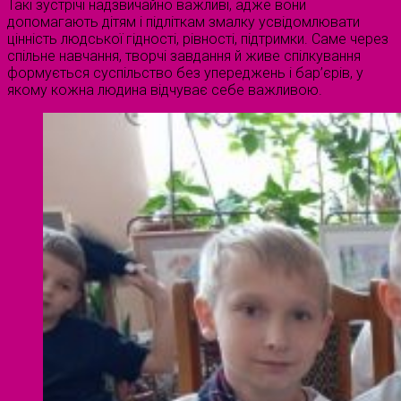
Такі зустрічі надзвичайно важливі, адже вони
допомагають дітям і підліткам змалку усвідомлювати
цінність людської гідності, рівності, підтримки. Саме через
спільне навчання, творчі завдання й живе спілкування
формується суспільство без упереджень і бар’єрів, у
якому кожна людина відчуває себе важливою.