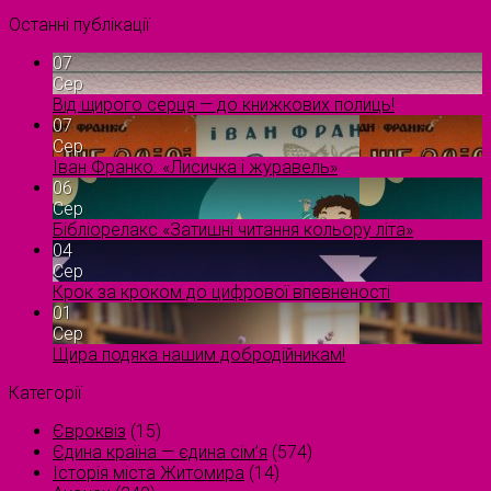
Останні публікації
07
Сер
Від щирого серця — до книжкових полиць!
07
Сер
Іван Франко. «Лисичка і журавель»
06
Сер
Бібліорелакс «Затишні читання кольору літа»
04
Сер
Крок за кроком до цифрової впевненості
01
Сер
Щира подяка нашим добродійникам!
Категорії
Євроквіз
(15)
Єдина країна — єдина сім’я
(574)
Історія міста Житомира
(14)