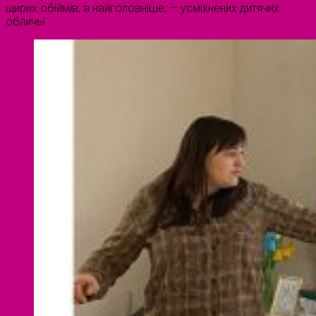
щирих обіймів, а найголовніше, — усміхнених дитячих
обличь!