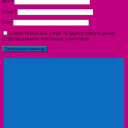
Ім'я
*
Email
*
Сайт
Зберегти моє ім'я, e-mail, та адресу сайту в цьому
браузері для моїх подальших коментарів.