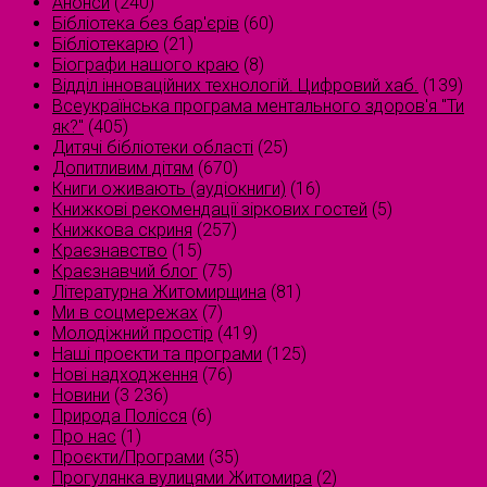
Анонси
(240)
Бібліотека без бар'єрів
(60)
Бібліотекарю
(21)
Біографи нашого краю
(8)
Відділ інноваційних технологій. Цифровий хаб.
(139)
Всеукраїнська програма ментального здоров'я "Ти
як?"
(405)
Дитячі бібліотеки області
(25)
Допитливим дітям
(670)
Книги оживають (аудіокниги)
(16)
Книжкові рекомендації зіркових гостей
(5)
Книжкова скриня
(257)
Краєзнавство
(15)
Краєзнавчий блог
(75)
Літературна Житомирщина
(81)
Ми в соцмережах
(7)
Молодіжний простір
(419)
Наші проєкти та програми
(125)
Нові надходження
(76)
Новини
(3 236)
Природа Полісся
(6)
Про нас
(1)
Проєкти/Програми
(35)
Прогулянка вулицями Житомира
(2)