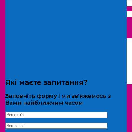
Що бажаєте замовити:
Екскурсія
Локація
Які маєте запитання?
Заповніть форму і ми зв'яжемось з
Вами найближчим часом
*Дані не передаються третім особам
Екскурсія/локація