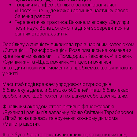
Творчий маніфест: Спільно заповнювали лист
«Щастя — це…», де кожен залишив частинку свого
бачення радості.
Терапевтична практика: Виконали вправу «Окуляри
позитиву». Вона допомогла дітям зосередитися на
світлих сторонах життя.
Особливу активність викликала гра з чарівним капелюхом
«Ситуація — Трансформація». Розділившись на команди з
креативними назвами — «Помідори», «Кексики», «Чіпсики»,
«Сумнічики» та «Щасливчики», — ліцеїсти вчилися
знаходити позитивні моменти в проблемах, що виникають
у житті.
Масштаб події вражає: упродовж чотирьох днів
бібліотеку відвідали близько 500 дітей! Наші бібліотекарі
зробили все, щоб кожен з них відчув себе щасливішим.
Фінальним акордом стала активна фітнес-терапія
«Рухайся і радій» під запальну пісню Світлани Тарабарової
«Літай як на крилах» та вручення кожному диплома
«Магістр щастя».
А ще було багато тематичних книжок, затишних читань,