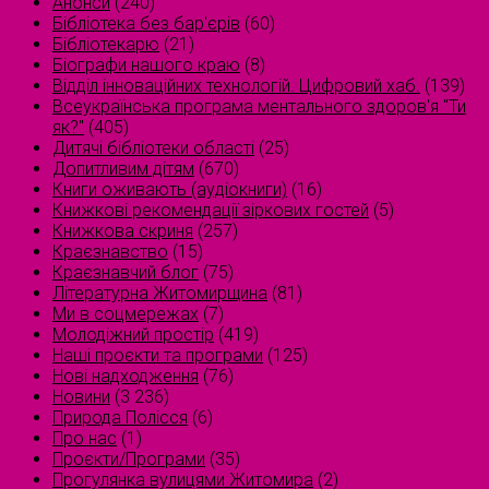
Анонси
(240)
Бібліотека без бар'єрів
(60)
Бібліотекарю
(21)
Біографи нашого краю
(8)
Відділ інноваційних технологій. Цифровий хаб.
(139)
Всеукраїнська програма ментального здоров'я "Ти
як?"
(405)
Дитячі бібліотеки області
(25)
Допитливим дітям
(670)
Книги оживають (аудіокниги)
(16)
Книжкові рекомендації зіркових гостей
(5)
Книжкова скриня
(257)
Краєзнавство
(15)
Краєзнавчий блог
(75)
Літературна Житомирщина
(81)
Ми в соцмережах
(7)
Молодіжний простір
(419)
Наші проєкти та програми
(125)
Нові надходження
(76)
Новини
(3 236)
Природа Полісся
(6)
Про нас
(1)
Проєкти/Програми
(35)
Прогулянка вулицями Житомира
(2)