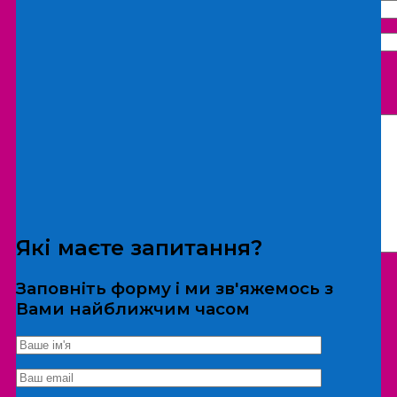
Що бажаєте замовити:
Екскурсія
Локація
Які маєте запитання?
Заповніть форму і ми зв'яжемось з
Вами найближчим часом
*Дані не передаються третім особам
Екскурсія/локація