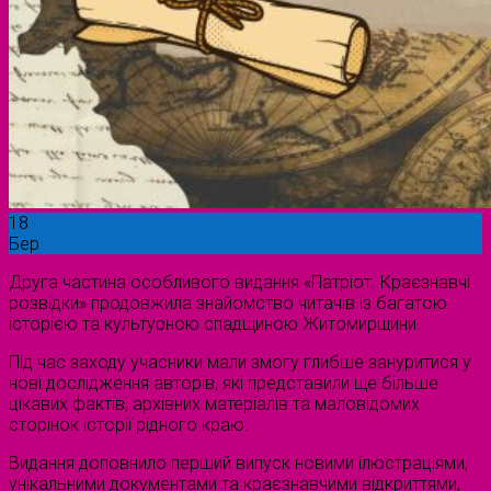
18
Бер
Друга частина особливого видання «Патріот. Краєзнавчі
розвідки» продовжила знайомство читачів із багатою
історією та культурною спадщиною Житомирщини.
Під час заходу учасники мали змогу глибше зануритися у
нові дослідження авторів, які представили ще більше
цікавих фактів, архівних матеріалів та маловідомих
сторінок історії рідного краю.
Видання доповнило перший випуск новими ілюстраціями,
унікальними документами та краєзнавчими відкриттями,