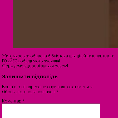
Житомирська обласна бібліотека для дітей та юнацтва та
ГО «ЙЕС» об’єднують зусилля!
Формуємо здорові звички разом!
Залишити відповідь
Ваша e-mail адреса не оприлюднюватиметься.
Обов’язкові поля позначені
*
Коментар
*