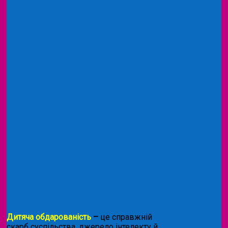
Дитяча обдарованість
–
це справжній
скарб суспільства, джерело інтелекту й