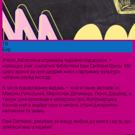
18
Бер
#твоя_бібліотека отримала чудовий подарунок —
колекцію книг з власної бібліотеки пані Світлани Гресь. Ми
щиро вдячні за цей щедрий жест і підтримку культури
читання серед молоді.
В числі подарованих видань — книги таких авторів як:
Максим Рильський, Мирослав Дочинець, Люко Дашвар, а
також цінні краєзнавчі матеріали про Житомирщину.
Кожна книга знайде свого читача, стане джерелом
натхнення та знань.
Пані Світлано, дякуємо за вашу любов до книги і за те, що
ділитеся нею з іншими!