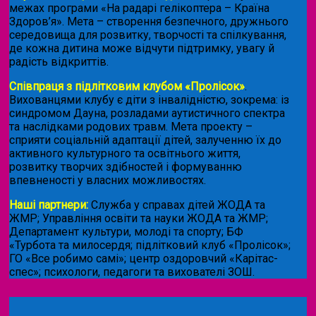
межах програми «На радарі гелікоптера – Країна
Здоров’я». Мета – створення безпечного, дружнього
середовища для розвитку, творчості та спілкування,
де кожна дитина може відчути підтримку, увагу й
радість відкриттів.
Співпраця з підлітковим клубом «Пролісок»
.
Вихованцями клубу є діти з інвалідністю, зокрема: із
синдромом Дауна, розладами аутистичного спектра
та наслідками родових травм. Мета проекту –
сприяти соціальній адаптації дітей, залученню їх до
активного культурного та освітнього життя,
розвитку творчих здібностей і формуванню
впевненості у власних можливостях.
Наші партнери:
Служба у справах дітей ЖОДА та
ЖМР; Управління освіти та науки ЖОДА та ЖМР;
Департамент культури, молоді та спорту; БФ
«Турбота та милосердя; підлітковий клуб «Пролісок»;
ГО «Все робимо самі»; центр оздоровчий «Карітас-
спес»;
психологи, педагоги та вихователі ЗОШ.