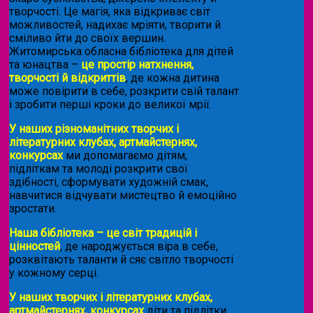
творчості. Це магія, яка відкриває світ
можливостей, надихає мріяти, творити й
сміливо йти до своїх вершин.
Житомирська обласна бібліотека для дітей
та юнацтва –
це простір натхнення,
творчості й відкриттів
, де кожна дитина
може повірити в себе, розкрити свій талант
і зробити перші кроки до великої мрії.
У наших різноманітних творчих і
літературних клубах, артмайстернях,
конкурсах
ми допомагаємо дітям,
підліткам та молоді розкрити свої
здібності, сформувати художній смак,
навчитися відчувати мистецтво й емоційно
зростати.
Наша бібліотека – це світ традицій і
цінностей
, де народжується віра в себе,
розквітають таланти й сяє світло творчості
у кожному серці.
У наших творчих і літературних клубах,
артмайстернях, конкурсах
діти та підлітки