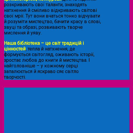
розкривають свої таланти, знаходять
натхнення й сміливо відкривають світові
свої мрії. Тут вони вчаться тонко відчувати
й розуміти мистецтво, бачити красу в слові,
звуці та образі, розвивають творче
мислення й уяву.
Наша бібліотека – це світ традицій і
цінностей
, тепла й натхнення, де
формується світогляд, оживають історії,
зростає любов до книги й мистецтва. І
найголовніше – у кожному серці
запалюється й яскраво сяє світло
творчості.