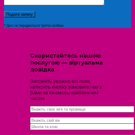
* Дані не передаються третім особам
Скористайтесь нашою
послугою — віртуальна
довідка
Заповніть уважно всі поля,
натисніть кнопку замовити і ми з
Вами зв'яжемось найближчим
часом.