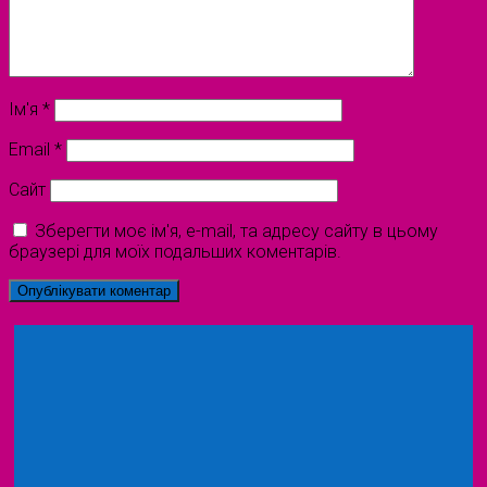
Ім'я
*
Email
*
Сайт
Зберегти моє ім'я, e-mail, та адресу сайту в цьому
браузері для моїх подальших коментарів.