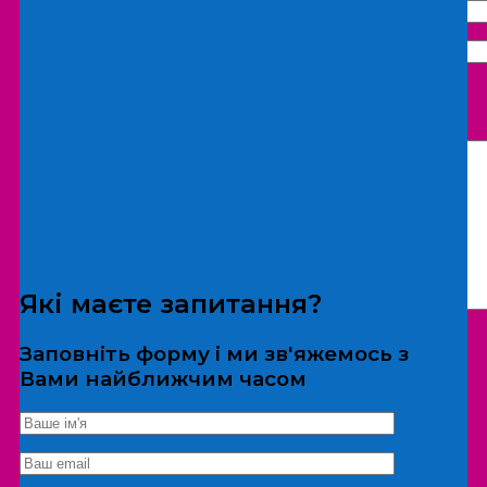
Що бажаєте замовити:
Екскурсія
Локація
Які маєте запитання?
Заповніть форму і ми зв'яжемось з
Вами найближчим часом
*Дані не передаються третім особам
Екскурсія/локація