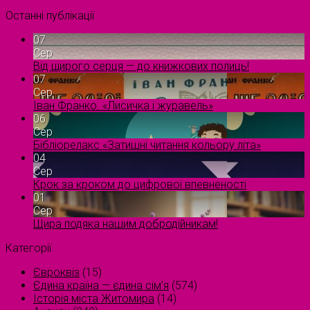
Останні публікації
07
Сер
Від щирого серця — до книжкових полиць!
07
Сер
Іван Франко. «Лисичка і журавель»
06
Сер
Бібліорелакс «Затишні читання кольору літа»
04
Сер
Крок за кроком до цифрової впевненості
01
Сер
Щира подяка нашим добродійникам!
Категорії
Євроквіз
(15)
Єдина країна — єдина сім’я
(574)
Історія міста Житомира
(14)