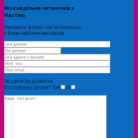
Моя
недільна читаночка
з
Настею
Заповніть форму і ми зв'яжемось
з Вами найближчим часом
Чи даєте Ви дозвіл на
фотозйомку дитини?
Так
Ні