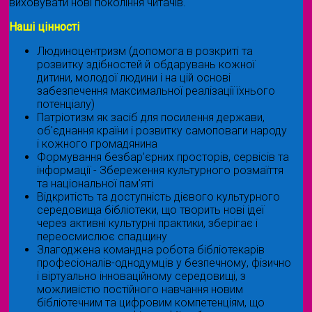
виховувати нові покоління читачів.
Наші цінності
Людиноцентризм (допомога в розкриті та
розвитку здібностей й обдарувань кожної
дитини, молодої людини і на цій основі
забезпечення максимальної реалізації їхнього
потенціалу)
Патріотизм як засіб для посилення держави,
об'єднання країни і розвитку самоповаги народу
і кожного громадянина
Формування безбар’єрних просторів, сервісів та
інформації - Збереження культурного розмаїття
та національної пам’яті
Відкритість та доступність дієвого культурного
середовища бібліотеки, що творить нові ідеї
через активні культурні практики, зберігає і
переосмислює спадщину
Злагоджена командна робота бібліотекарів
професіоналів-однодумців у безпечному, фізично
і віртуально інноваційному середовищі, з
можливістю постійного навчання новим
бібліотечним та цифровим компетенціям, що