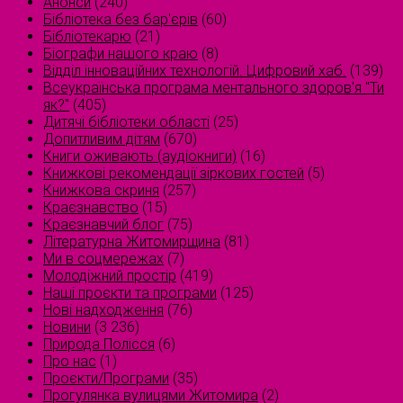
Анонси
(240)
Бібліотека без бар'єрів
(60)
Бібліотекарю
(21)
Біографи нашого краю
(8)
Відділ інноваційних технологій. Цифровий хаб.
(139)
Всеукраїнська програма ментального здоров'я "Ти
як?"
(405)
Дитячі бібліотеки області
(25)
Допитливим дітям
(670)
Книги оживають (аудіокниги)
(16)
Книжкові рекомендації зіркових гостей
(5)
Книжкова скриня
(257)
Краєзнавство
(15)
Краєзнавчий блог
(75)
Літературна Житомирщина
(81)
Ми в соцмережах
(7)
Молодіжний простір
(419)
Наші проєкти та програми
(125)
Нові надходження
(76)
Новини
(3 236)
Природа Полісся
(6)
Про нас
(1)
Проєкти/Програми
(35)
Прогулянка вулицями Житомира
(2)