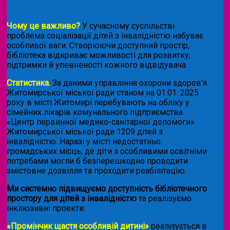
Чому це важливо?
У сучасному суспільстві
проблема соціалізації дітей з інвалідністю набуває
особливої ваги. Створюючи доступний простір,
бібліотека відкриває можливості для розвитку,
підтримки й упевненості кожного відвідувача.
Статистика.
За даними управління охорони здоров’я
Житомирської міської ради станом на 01.01. 2025
року в місті Житомирі перебувають на обліку у
сімейних лікарів комунального підприємства
«Центр первинної медико-санітарної допомоги»
Житомирської міської ради 1209 дітей з
інвалідністю. Наразі у місті недостатньо
громадських місць, де діти з особливими освітніми
потребами могли б безперешкодно проводити
змістовне дозвілля та проходити реабілітацію.
Ми системно підвищуємо доступність бібліотечного
простору для дітей з інвалідністю
та реалізуємо
інклюзивні проекти:
«Промінчик щастя особливій дитині»
реалізується в