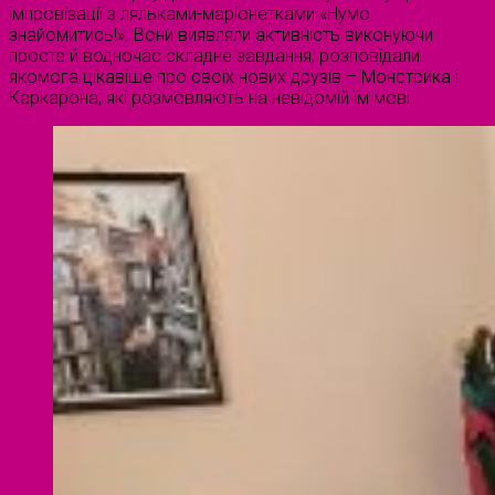
імпровізації з ляльками-маріонетками «Нумо
знайомитись!». Вони виявляли активність виконуючи
просте й водночас складне завдання, розповідали
якомога цікавіше про своїх нових друзів – Монстрика і
Каркарона, які розмовляють на невідомій їм мові.