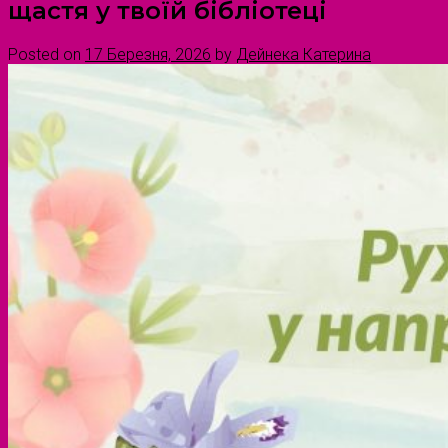
щастя у твоїй бібліотеці
Posted on
17 Березня, 2026
by
Дейнека Катерина