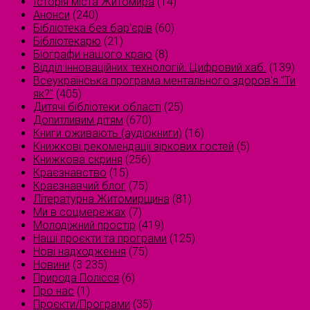
Історія міста Житомира
(14)
Анонси
(240)
Бібліотека без бар'єрів
(60)
Бібліотекарю
(21)
Біографи нашого краю
(8)
Відділ інноваційних технологій. Цифровий хаб.
(139)
Всеукраїнська програма ментального здоров'я "Ти
як?"
(405)
Дитячі бібліотеки області
(25)
Допитливим дітям
(670)
Книги оживають (аудіокниги)
(16)
Книжкові рекомендації зіркових гостей
(5)
Книжкова скриня
(256)
Краєзнавство
(15)
Краєзнавчий блог
(75)
Літературна Житомирщина
(81)
Ми в соцмережах
(7)
Молодіжний простір
(419)
Наші проєкти та програми
(125)
Нові надходження
(75)
Новини
(3 235)
Природа Полісся
(6)
Про нас
(1)
Проєкти/Програми
(35)