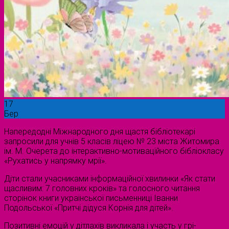
17
Бер
Напередодні Міжнародного дня щастя бібліотекарі
запросили для учнів 5 класів ліцею № 23 міста Житомира
ім. М. Очерета до інтерактивно-мотиваційного бібліокласу
«Рухатись у напрямку мрії».
Діти стали учасниками інформаційної хвилинки «Як стати
щасливим: 7 головних кроків» та голосного читання
сторінок книги української письменниці Іванни
Подольської «Притчі дідуся Корнія для дітей».
Позитивні емоцій у дітлахів викликала і участь у грі-