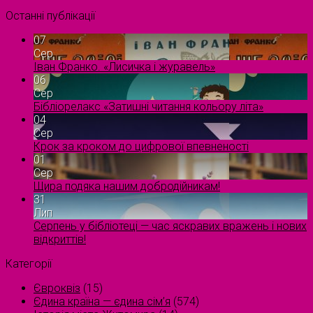
Останні публікації
07
Сер
Іван Франко. «Лисичка і журавель»
06
Сер
Бібліорелакс «Затишні читання кольору літа»
04
Сер
Крок за кроком до цифрової впевненості
01
Сер
Щира подяка нашим добродійникам!
31
Лип
Серпень у бібліотеці — час яскравих вражень і нових
відкриттів!
Категорії
Євроквіз
(15)
Єдина країна — єдина сім’я
(574)