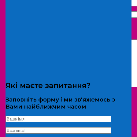
Що бажаєте замовити:
Екскурсія
Локація
Які маєте запитання?
Заповніть форму і ми зв'яжемось з
Вами найближчим часом
*Дані не передаються третім особам
Екскурсія/локація