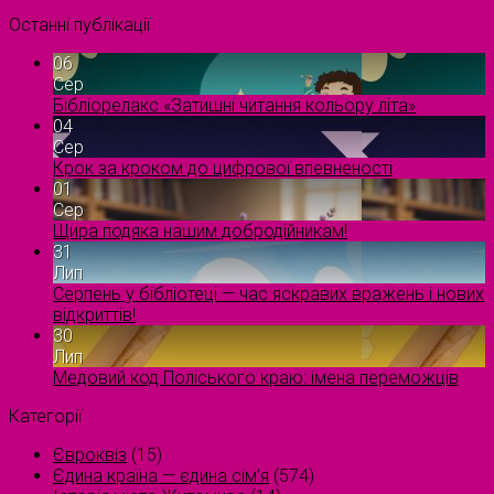
Останні публікації
06
Сер
Бібліорелакс «Затишні читання кольору літа»
04
Сер
Крок за кроком до цифрової впевненості
01
Сер
Щира подяка нашим добродійникам!
31
Лип
Серпень у бібліотеці — час яскравих вражень і нових
відкриттів!
30
Лип
Медовий код Поліського краю: імена переможців
Категорії
Євроквіз
(15)
Єдина країна — єдина сім’я
(574)