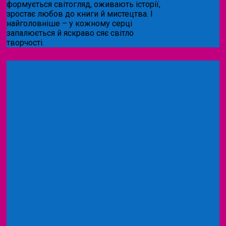
формується світогляд, оживають історії,
зростає любов до книги й мистецтва. І
найголовніше – у кожному серці
запалюється й яскраво сяє світло
творчості.