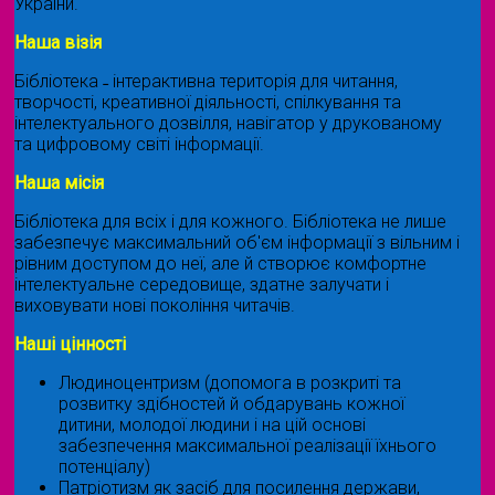
України.
Наша візія
Бібліотека ˗ інтерактивна територія для читання,
творчості, креативної діяльності, спілкування та
інтелектуального дозвілля, навігатор у друкованому
та цифровому світі інформації.
Наша місія
Бібліотека для всіх і для кожного. Бібліотека не лише
забезпечує максимальний об'єм інформації з вільним і
рівним доступом до неї, але й створює комфортне
інтелектуальне середовище, здатне залучати і
виховувати нові покоління читачів.
Наші цінності
Людиноцентризм (допомога в розкриті та
розвитку здібностей й обдарувань кожної
дитини, молодої людини і на цій основі
забезпечення максимальної реалізації їхнього
потенціалу)
Патріотизм як засіб для посилення держави,