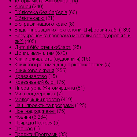
Історія міста Житомира
(14)
Анонси
(240)
Бібліотека без бар'єрів
(60)
Бібліотекарю
(21)
Біографи нашого краю
(8)
Відділ інноваційних технологій. Цифровий хаб.
(139)
Всеукраїнська програма ментального здоров'я "Ти
як?"
(405)
Дитячі бібліотеки області
(25)
Допитливим дітям
(670)
Книги оживають (аудіокниги)
(15)
Книжкові рекомендації зіркових гостей
(5)
Книжкова скриня
(255)
Краєзнавство
(15)
Краєзнавчий блог
(75)
Літературна Житомирщина
(81)
Ми в соцмережах
(7)
Молодіжний простір
(419)
Наші проєкти та програми
(125)
Нові надходження
(75)
Новини
(3 234)
Природа Полісся
(6)
Про нас
(1)
Проєкти/Програми
(35)