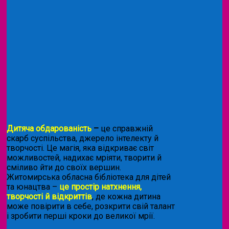
Дитяча обдарованість
–
це справжній
скарб суспільства, джерело інтелекту й
творчості. Це магія, яка відкриває світ
можливостей, надихає мріяти, творити й
сміливо йти до своїх вершин.
Житомирська обласна бібліотека для дітей
та юнацтва –
це простір натхнення,
творчості й відкриттів
, де кожна дитина
може повірити в себе, розкрити свій талант
і зробити перші кроки до великої мрії.