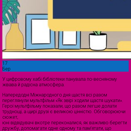
17
Бер
У цифровому хабі бібліотеки панувала по-весняному
жвава й радісна атмосфера.
Напередодні Міжнародного дня щастя всі разом
переглянули мультфільм «Як звірі ходили щастя шукати».
Герої мультфільму показали, що разом легше долати
труднощі, а щирі друзі є великою цінністю. Обговорюючи
сюжет,
юні відвідувачі вкотре переконалися, як важливо берегти
дружбу, допомагати одне одному та пам’ятати, що