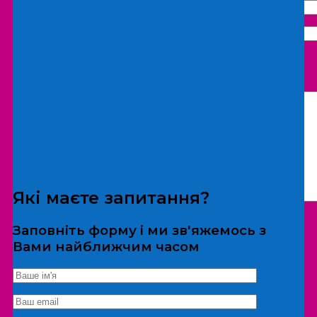
Що бажаєте замовити:
Екскурсія
Локація
Які маєте запитання?
Заповніть форму і ми зв'яжемось з
Вами найближчим часом
*Дані не передаються третім особам
Екскурсія/локація