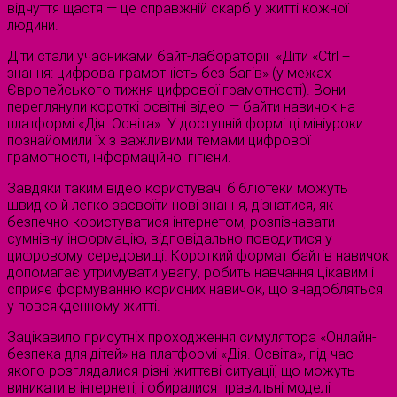
відчуття щастя — це справжній скарб у житті кожної
людини.
Діти стали учасниками байт-лабораторії «Діти «Ctrl +
знання: цифрова грамотність без багів» (у межах
Європейського тижня цифрової грамотності). Вони
переглянули короткі освітні відео — байти навичок на
платформі «Дія. Освіта». У доступній формі ці мініуроки
познайомили їх з важливими темами цифрової
грамотності, інформаційної гігієни.
Завдяки таким відео користувачі бібліотеки можуть
швидко й легко засвоїти нові знання, дізнатися, як
безпечно користуватися інтернетом, розпізнавати
сумнівну інформацію, відповідально поводитися у
цифровому середовищі. Короткий формат байтів навичок
допомагає утримувати увагу, робить навчання цікавим і
сприяє формуванню корисних навичок, що знадобляться
у повсякденному житті.
Зацікавило присутніх проходження симулятора «Онлайн-
безпека для дітей» на платформі «Дія. Освіта», під час
якого розглядалися різні життєві ситуації, що можуть
виникати в інтернеті, і обиралися правильні моделі