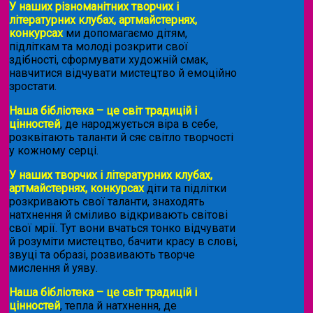
У наших різноманітних творчих і
літературних клубах, артмайстернях,
конкурсах
ми допомагаємо дітям,
підліткам та молоді розкрити свої
здібності, сформувати художній смак,
навчитися відчувати мистецтво й емоційно
зростати.
Наша бібліотека – це світ традицій і
цінностей
, де народжується віра в себе,
розквітають таланти й сяє світло творчості
у кожному серці.
У наших творчих і літературних клубах,
артмайстернях, конкурсах
діти та підлітки
розкривають свої таланти, знаходять
натхнення й сміливо відкривають світові
свої мрії. Тут вони вчаться тонко відчувати
й розуміти мистецтво, бачити красу в слові,
звуці та образі, розвивають творче
мислення й уяву.
Наша бібліотека – це світ традицій і
цінностей
, тепла й натхнення, де