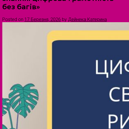
без багів»
Posted on
17 Березня, 2026
by
Дейнека Катерина