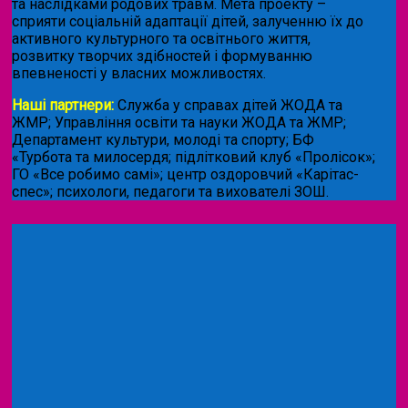
та наслідками родових травм. Мета проекту –
сприяти соціальній адаптації дітей, залученню їх до
активного культурного та освітнього життя,
розвитку творчих здібностей і формуванню
впевненості у власних можливостях.
Наші партнери:
Служба у справах дітей ЖОДА та
ЖМР; Управління освіти та науки ЖОДА та ЖМР;
Департамент культури, молоді та спорту; БФ
«Турбота та милосердя; підлітковий клуб «Пролісок»;
ГО «Все робимо самі»; центр оздоровчий «Карітас-
спес»;
психологи, педагоги та вихователі ЗОШ.