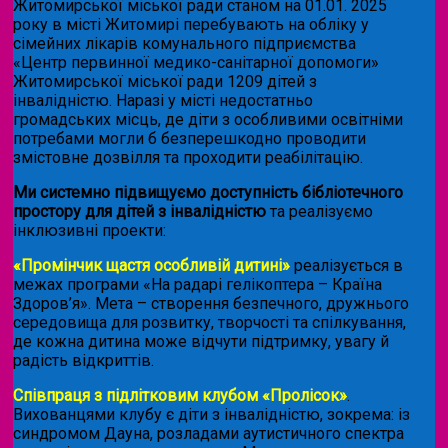
Житомирської міської ради станом на 01.01. 2025
року в місті Житомирі перебувають на обліку у
сімейних лікарів комунального підприємства
«Центр первинної медико-санітарної допомоги»
Житомирської міської ради 1209 дітей з
інвалідністю. Наразі у місті недостатньо
громадських місць, де діти з особливими освітніми
потребами могли б безперешкодно проводити
змістовне дозвілля та проходити реабілітацію.
Ми системно підвищуємо доступність бібліотечного
простору для дітей з інвалідністю
та реалізуємо
інклюзивні проекти:
«Промінчик щастя особливій дитині»
реалізується в
межах програми «На радарі гелікоптера – Країна
Здоров’я». Мета – створення безпечного, дружнього
середовища для розвитку, творчості та спілкування,
де кожна дитина може відчути підтримку, увагу й
радість відкриттів.
Співпраця з підлітковим клубом «Пролісок»
.
Вихованцями клубу є діти з інвалідністю, зокрема: із
синдромом Дауна, розладами аутистичного спектра