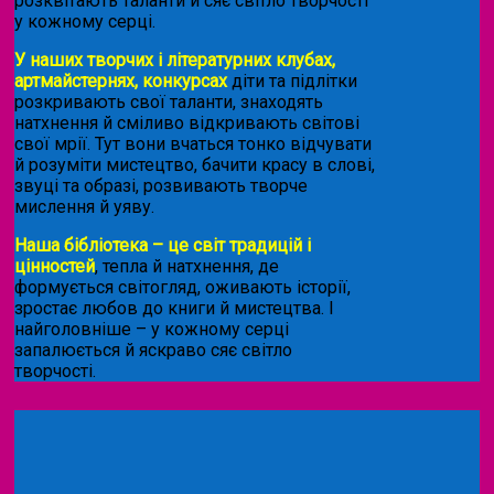
розквітають таланти й сяє світло творчості
у кожному серці.
У наших творчих і літературних клубах,
артмайстернях, конкурсах
діти та підлітки
розкривають свої таланти, знаходять
натхнення й сміливо відкривають світові
свої мрії. Тут вони вчаться тонко відчувати
й розуміти мистецтво, бачити красу в слові,
звуці та образі, розвивають творче
мислення й уяву.
Наша бібліотека – це світ традицій і
цінностей
, тепла й натхнення, де
формується світогляд, оживають історії,
зростає любов до книги й мистецтва. І
найголовніше – у кожному серці
запалюється й яскраво сяє світло
творчості.