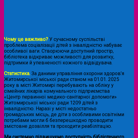
Чому це важливо?
У сучасному суспільстві
проблема соціалізації дітей з інвалідністю набуває
особливої ваги. Створюючи доступний простір,
бібліотека відкриває можливості для розвитку,
підтримки й упевненості кожного відвідувача.
Статистика.
За даними управління охорони здоров’я
Житомирської міської ради станом на 01.01. 2025
року в місті Житомирі перебувають на обліку у
сімейних лікарів комунального підприємства
«Центр первинної медико-санітарної допомоги»
Житомирської міської ради 1209 дітей з
інвалідністю. Наразі у місті недостатньо
громадських місць, де діти з особливими освітніми
потребами могли б безперешкодно проводити
змістовне дозвілля та проходити реабілітацію.
Ми системно підвищуємо доступність бібліотечного