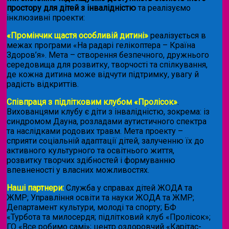
простору для дітей з інвалідністю
та реалізуємо
інклюзивні проекти:
«Промінчик щастя особливій дитині»
реалізується в
межах програми «На радарі гелікоптера – Країна
Здоров’я». Мета – створення безпечного, дружнього
середовища для розвитку, творчості та спілкування,
де кожна дитина може відчути підтримку, увагу й
радість відкриттів.
Співпраця з підлітковим клубом «Пролісок»
.
Вихованцями клубу є діти з інвалідністю, зокрема: із
синдромом Дауна, розладами аутистичного спектра
та наслідками родових травм. Мета проекту –
сприяти соціальній адаптації дітей, залученню їх до
активного культурного та освітнього життя,
розвитку творчих здібностей і формуванню
впевненості у власних можливостях.
Наші партнери:
Служба у справах дітей ЖОДА та
ЖМР; Управління освіти та науки ЖОДА та ЖМР;
Департамент культури, молоді та спорту; БФ
«Турбота та милосердя; підлітковий клуб «Пролісок»;
ГО «Все робимо самі»; центр оздоровчий «Карітас-