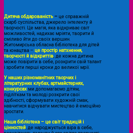
Дитяча обдарованість
–
це справжній
скарб суспільства, джерело інтелекту й
творчості. Це магія, яка відкриває світ
можливостей, надихає мріяти, творити й
сміливо йти до своїх вершин.
Житомирська обласна бібліотека для дітей
та юнацтва –
це простір натхнення,
творчості й відкриттів
, де кожна дитина
може повірити в себе, розкрити свій талант
і зробити перші кроки до великої мрії.
У наших різноманітних творчих і
літературних клубах, артмайстернях,
конкурсах
ми допомагаємо дітям,
підліткам та молоді розкрити свої
здібності, сформувати художній смак,
навчитися відчувати мистецтво й емоційно
зростати.
Наша бібліотека – це світ традицій і
цінностей
, де народжується віра в себе,