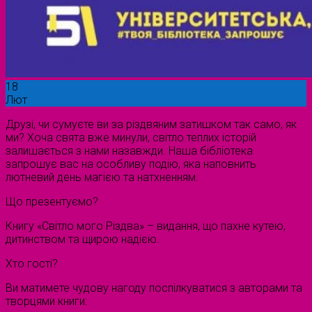
18
Лют
Друзі, чи сумуєте ви за різдвяним затишком так само, як
ми? Хоча свята вже минули, світло теплих історій
залишається з нами назавжди. Наша бібліотека
запрошує вас на особливу подію, яка наповнить
лютневий день магією та натхненням.
Що презентуємо?
Книгу «Світло мого Різдва» – видання, що пахне кутею,
дитинством та щирою надією.
Хто гості?
Ви матимете чудову нагоду поспілкуватися з авторами та
творцями книги: