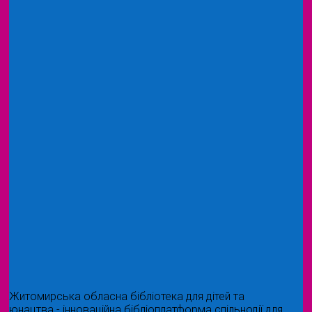
Житомирська обласна бібліотека для дітей та
юнацтва - інноваційна бібліоплатформа спільнодії для