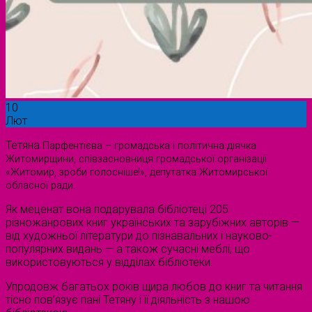
10
Лют
Тетяна
Парфентієва – г
ромадська і політична діячка
Житомирщини, співзасновниця громадської організації
«Житомир, зроби голосніше!», депутатка Житомирської
обласної ради.
Як меценат вона подарувала бібліотеці 205
різножанрових книг українських та зарубіжних авторів —
від художньої літератури до пізнавальних і науково-
популярних видань — а також сучасні меблі, що
використовуються у відділах бібліотеки.
Упродовж багатьох років щира любов до книг та читання
тісно пов’язує пані Тетяну і її діяльність з нашою