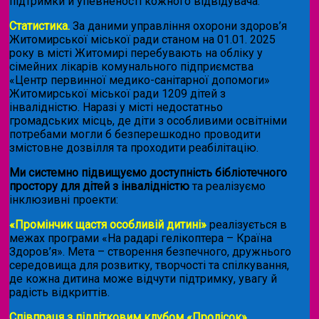
підтримки й упевненості кожного відвідувача.
Статистика.
За даними управління охорони здоров’я
Житомирської міської ради станом на 01.01. 2025
року в місті Житомирі перебувають на обліку у
сімейних лікарів комунального підприємства
«Центр первинної медико-санітарної допомоги»
Житомирської міської ради 1209 дітей з
інвалідністю. Наразі у місті недостатньо
громадських місць, де діти з особливими освітніми
потребами могли б безперешкодно проводити
змістовне дозвілля та проходити реабілітацію.
Ми системно підвищуємо доступність бібліотечного
простору для дітей з інвалідністю
та реалізуємо
інклюзивні проекти:
«Промінчик щастя особливій дитині»
реалізується в
межах програми «На радарі гелікоптера – Країна
Здоров’я». Мета – створення безпечного, дружнього
середовища для розвитку, творчості та спілкування,
де кожна дитина може відчути підтримку, увагу й
радість відкриттів.
Співпраця з підлітковим клубом «Пролісок»
.