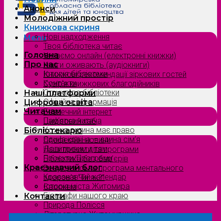
Анонси
Молодіжний простір
Книжкова скриня
Нові надходження
Menu
Твоя бібліотека читає
Головна
Читаємо онлайн (електронні книжки)
Про нас
Книги оживають (аудіокниги)
Історія бібліотеки
Книжкові рекомендації зіркових гостей
Контакти
Сузірʼя книжкових благодійників
Структура бібліотеки
Наші платформи
Офіційна інформація
Цифрова освіта
Читачам
Безпечний інтернет
Пам’ятка читача
Цифровий хаб
Кожна дитина має право
Бібліотекарю
Єдина країна — єдина сім’я
Професійні новини
Допитливим дітям
Наші проєкти та програми
Проєкти/Програми
Бібліотека без бар’єрів
Краєзнавчий блог
Всеукраїнська програма ментального
Краєзнавчий календар
здоров’я “Ти як?”
Історія міста Житомира
Євроквіз
Біографи нашого краю
Контакти
Природа Полісся
Літературна Житомирщина