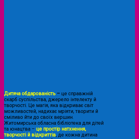
Дитяча обдарованість
–
це справжній
скарб суспільства, джерело інтелекту й
творчості. Це магія, яка відкриває світ
можливостей, надихає мріяти, творити й
сміливо йти до своїх вершин.
Житомирська обласна бібліотека для дітей
та юнацтва –
це простір натхнення,
творчості й відкриттів
, де кожна дитина