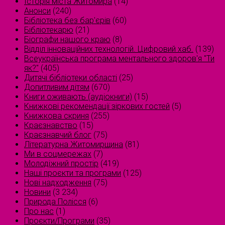
Історія міста Житомира
(14)
Анонси
(240)
Бібліотека без бар'єрів
(60)
Бібліотекарю
(21)
Біографи нашого краю
(8)
Відділ інноваційних технологій. Цифровий хаб.
(139)
Всеукраїнська програма ментального здоров'я "Ти
як?"
(405)
Дитячі бібліотеки області
(25)
Допитливим дітям
(670)
Книги оживають (аудіокниги)
(15)
Книжкові рекомендації зіркових гостей
(5)
Книжкова скриня
(255)
Краєзнавство
(15)
Краєзнавчий блог
(75)
Літературна Житомирщина
(81)
Ми в соцмережах
(7)
Молодіжний простір
(419)
Наші проєкти та програми
(125)
Нові надходження
(75)
Новини
(3 234)
Природа Полісся
(6)
Про нас
(1)
Проєкти/Програми
(35)