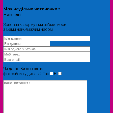
Моя
недільна читаночка
з
Настею
Заповніть форму і ми зв'яжемось
з Вами найближчим часом
Чи даєте Ви дозвіл на
фотозйомку дитини?
Так
Ні