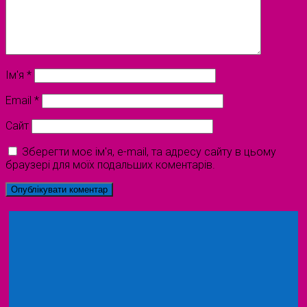
Ім'я
*
Email
*
Сайт
Зберегти моє ім'я, e-mail, та адресу сайту в цьому
браузері для моїх подальших коментарів.