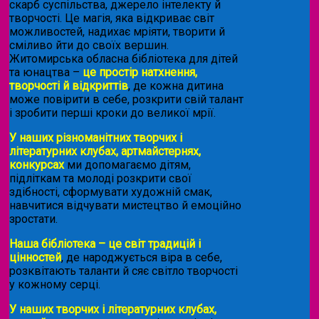
скарб суспільства, джерело інтелекту й
творчості. Це магія, яка відкриває світ
можливостей, надихає мріяти, творити й
сміливо йти до своїх вершин.
Житомирська обласна бібліотека для дітей
та юнацтва –
це простір натхнення,
творчості й відкриттів
, де кожна дитина
може повірити в себе, розкрити свій талант
і зробити перші кроки до великої мрії.
У наших різноманітних творчих і
літературних клубах, артмайстернях,
конкурсах
ми допомагаємо дітям,
підліткам та молоді розкрити свої
здібності, сформувати художній смак,
навчитися відчувати мистецтво й емоційно
зростати.
Наша бібліотека – це світ традицій і
цінностей
, де народжується віра в себе,
розквітають таланти й сяє світло творчості
у кожному серці.
У наших творчих і літературних клубах,