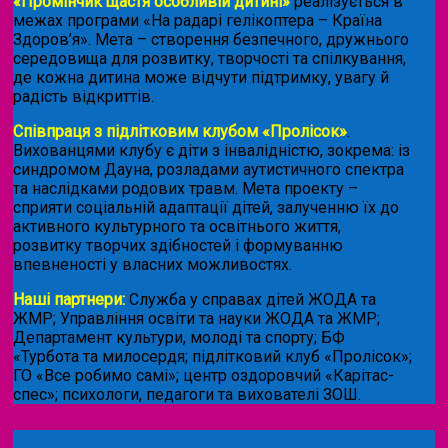
«Промінчик щастя особливій дитині»
реалізується в
межах програми «На радарі гелікоптера – Країна
Здоров’я». Мета – створення безпечного, дружнього
середовища для розвитку, творчості та спілкування,
де кожна дитина може відчути підтримку, увагу й
радість відкриттів.
Співпраця з підлітковим клубом «Пролісок»
.
Вихованцями клубу є діти з інвалідністю, зокрема: із
синдромом Дауна, розладами аутистичного спектра
та наслідками родових травм. Мета проекту –
сприяти соціальній адаптації дітей, залученню їх до
активного культурного та освітнього життя,
розвитку творчих здібностей і формуванню
впевненості у власних можливостях.
Наші партнери:
Служба у справах дітей ЖОДА та
ЖМР; Управління освіти та науки ЖОДА та ЖМР;
Департамент культури, молоді та спорту; БФ
«Турбота та милосердя; підлітковий клуб «Пролісок»;
ГО «Все робимо самі»; центр оздоровчий «Карітас-
спес»;
психологи, педагоги та вихователі ЗОШ.