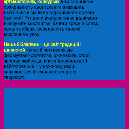
артмайстернях, конкурсах
діти та підлітки
розкривають свої таланти, знаходять
натхнення й сміливо відкривають світові
свої мрії. Тут вони вчаться тонко відчувати
й розуміти мистецтво, бачити красу в слові,
звуці та образі, розвивають творче
мислення й уяву.
Наша бібліотека – це світ традицій і
цінностей
, тепла й натхнення, де
формується світогляд, оживають історії,
зростає любов до книги й мистецтва. І
найголовніше – у кожному серці
запалюється й яскраво сяє світло
творчості.