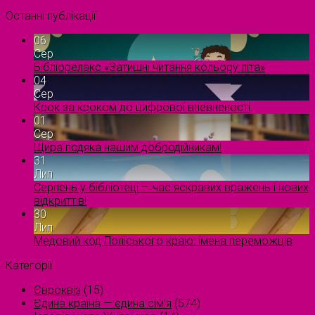
Останні публікації
06
Сер
Бібліорелакс «Затишні читання кольору літа»
04
Сер
Крок за кроком до цифрової впевненості
01
Сер
Щира подяка нашим добродійникам!
31
Лип
Серпень у бібліотеці — час яскравих вражень і нових
відкриттів!
30
Лип
Медовий код Поліського краю: імена переможців
Категорії
Євроквіз
(15)
Єдина країна — єдина сім’я
(574)