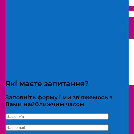
Що бажаєте замовити:
Екскурсія
Локація
Які маєте запитання?
Заповніть форму і ми зв'яжемось з
Вами найближчим часом
*Дані не передаються третім особам
Екскурсія/локація