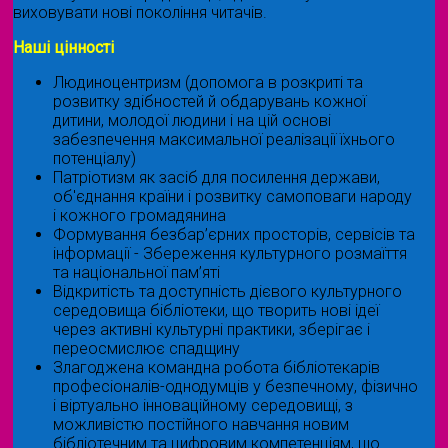
виховувати нові покоління читачів.
Наші цінності
Людиноцентризм (допомога в розкриті та
розвитку здібностей й обдарувань кожної
дитини, молодої людини і на цій основі
забезпечення максимальної реалізації їхнього
потенціалу)
Патріотизм як засіб для посилення держави,
об'єднання країни і розвитку самоповаги народу
і кожного громадянина
Формування безбар’єрних просторів, сервісів та
інформації - Збереження культурного розмаїття
та національної пам’яті
Відкритість та доступність дієвого культурного
середовища бібліотеки, що творить нові ідеї
через активні культурні практики, зберігає і
переосмислює спадщину
Злагоджена командна робота бібліотекарів
професіоналів-однодумців у безпечному, фізично
і віртуально інноваційному середовищі, з
можливістю постійного навчання новим
бібліотечним та цифровим компетенціям, що