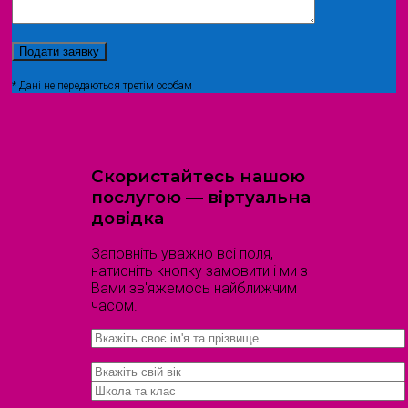
* Дані не передаються третім особам
Скористайтесь нашою
послугою — віртуальна
довідка
Заповніть уважно всі поля,
натисніть кнопку замовити і ми з
Вами зв'яжемось найближчим
часом.