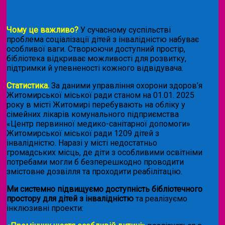
Чому це важливо?
У сучасному суспільстві
проблема соціалізації дітей з інвалідністю набуває
особливої ваги. Створюючи доступний простір,
бібліотека відкриває можливості для розвитку,
підтримки й упевненості кожного відвідувача.
Статистика.
За даними управління охорони здоров’я
Житомирської міської ради станом на 01.01. 2025
року в місті Житомирі перебувають на обліку у
сімейних лікарів комунального підприємства
«Центр первинної медико-санітарної допомоги»
Житомирської міської ради 1209 дітей з
інвалідністю. Наразі у місті недостатньо
громадських місць, де діти з особливими освітніми
потребами могли б безперешкодно проводити
змістовне дозвілля та проходити реабілітацію.
Ми системно підвищуємо доступність бібліотечного
простору для дітей з інвалідністю
та реалізуємо
інклюзивні проекти: