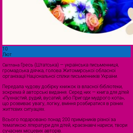
10
Лют
Гресь (Штатська) — українська письменниця,
Світлана
громадська діячка, голова Житомирської обласної
організації Національної спілки письменників України.
Передала чудову добірку книжок із власної бібліотеки,
зокрема й авторські видання. Серед них — книга для дітей
«Пухнастий, рудий, вусатий, або Пригоди мудрого кота»,
що розвиває увагу, логіку, вміння розбиратися в різних
життєвих ситуаціях.
Всього подаровано понад 200 примірників різної за
тематикою літератури для дітей, краєзнавчі нариси, твори
сучасних місцевих авторів.