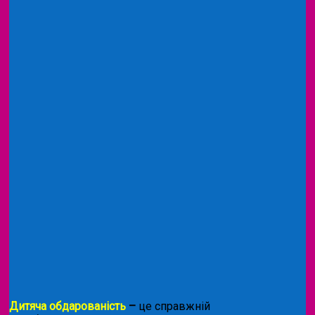
Дитяча обдарованість
–
це справжній