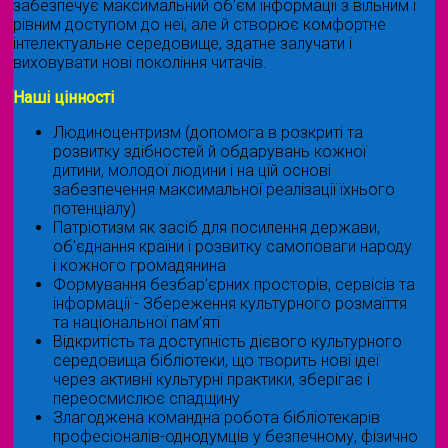
забезпечує максимальний об'єм інформації з вільним і
рівним доступом до неї, але й створює комфортне
інтелектуальне середовище, здатне залучати і
виховувати нові покоління читачів.
Наші цінності
Людиноцентризм (допомога в розкриті та
розвитку здібностей й обдарувань кожної
дитини, молодої людини і на цій основі
забезпечення максимальної реалізації їхнього
потенціалу)
Патріотизм як засіб для посилення держави,
об'єднання країни і розвитку самоповаги народу
і кожного громадянина
Формування безбар’єрних просторів, сервісів та
інформації - Збереження культурного розмаїття
та національної пам’яті
Відкритість та доступність дієвого культурного
середовища бібліотеки, що творить нові ідеї
через активні культурні практики, зберігає і
переосмислює спадщину
Злагоджена командна робота бібліотекарів
професіоналів-однодумців у безпечному, фізично