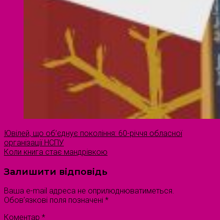
Ювілей, що об’єднує покоління: 60-річчя обласної
організації НСПУ
Коли книга стає мандрівкою
Залишити відповідь
Ваша e-mail адреса не оприлюднюватиметься.
Обов’язкові поля позначені
*
Коментар
*