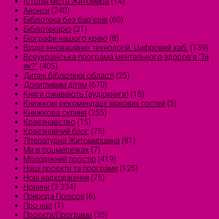
Історія міста Житомира
(14)
Анонси
(240)
Бібліотека без бар'єрів
(60)
Бібліотекарю
(21)
Біографи нашого краю
(8)
Відділ інноваційних технологій. Цифровий хаб.
(139)
Всеукраїнська програма ментального здоров'я "Ти
як?"
(405)
Дитячі бібліотеки області
(25)
Допитливим дітям
(670)
Книги оживають (аудіокниги)
(15)
Книжкові рекомендації зіркових гостей
(5)
Книжкова скриня
(255)
Краєзнавство
(15)
Краєзнавчий блог
(75)
Літературна Житомирщина
(81)
Ми в соцмережах
(7)
Молодіжний простір
(419)
Наші проєкти та програми
(125)
Нові надходження
(75)
Новини
(3 234)
Природа Полісся
(6)
Про нас
(1)
Проєкти/Програми
(35)