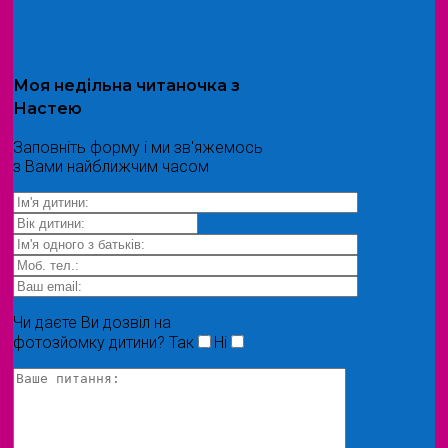
Моя
недільна читаночка
з
Настею
Заповніть форму і ми зв'яжемось
з Вами найближчим часом
Чи даєте Ви дозвіл на
фотозйомку дитини?
Так
Ні