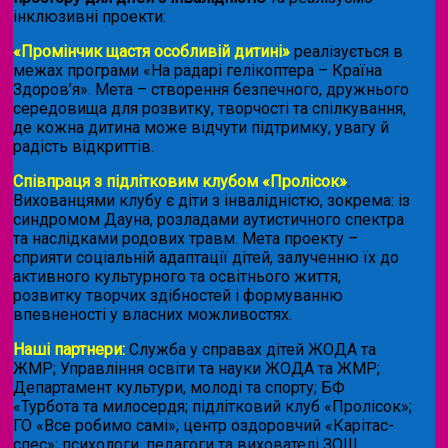
інклюзивні проекти:
«Промінчик щастя особливій дитині»
реалізується в
межах програми «На радарі гелікоптера – Країна
Здоров’я». Мета – створення безпечного, дружнього
середовища для розвитку, творчості та спілкування,
де кожна дитина може відчути підтримку, увагу й
радість відкриттів.
Співпраця з підлітковим клубом «Пролісок»
.
Вихованцями клубу є діти з інвалідністю, зокрема: із
синдромом Дауна, розладами аутистичного спектра
та наслідками родових травм. Мета проекту –
сприяти соціальній адаптації дітей, залученню їх до
активного культурного та освітнього життя,
розвитку творчих здібностей і формуванню
впевненості у власних можливостях.
Наші партнери:
Служба у справах дітей ЖОДА та
ЖМР; Управління освіти та науки ЖОДА та ЖМР;
Департамент культури, молоді та спорту; БФ
«Турбота та милосердя; підлітковий клуб «Пролісок»;
ГО «Все робимо самі»; центр оздоровчий «Карітас-
спес»;
психологи, педагоги та вихователі ЗОШ.