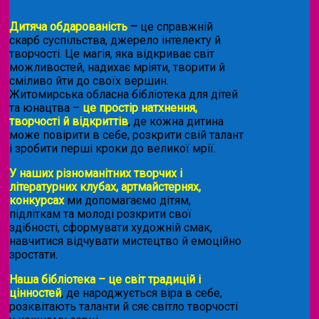
Дитяча обдарованість
–
це справжній
скарб суспільства, джерело інтелекту й
творчості. Це магія, яка відкриває світ
можливостей, надихає мріяти, творити й
сміливо йти до своїх вершин.
Житомирська обласна бібліотека для дітей
та юнацтва –
це простір натхнення,
творчості й відкриттів
, де кожна дитина
може повірити в себе, розкрити свій талант
і зробити перші кроки до великої мрії.
У наших різноманітних творчих і
літературних клубах, артмайстернях,
конкурсах
ми допомагаємо дітям,
підліткам та молоді розкрити свої
здібності, сформувати художній смак,
навчитися відчувати мистецтво й емоційно
зростати.
Наша бібліотека – це світ традицій і
цінностей
, де народжується віра в себе,
розквітають таланти й сяє світло творчості