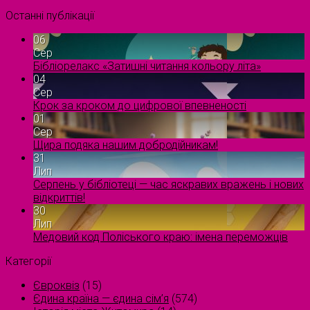
Останні публікації
06
Сер
Бібліорелакс «Затишні читання кольору літа»
04
Сер
Крок за кроком до цифрової впевненості
01
Сер
Щира подяка нашим добродійникам!
31
Лип
Серпень у бібліотеці — час яскравих вражень і нових
відкриттів!
30
Лип
Медовий код Поліського краю: імена переможців
Категорії
Євроквіз
(15)
Єдина країна — єдина сім’я
(574)