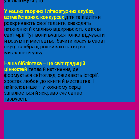
у кожному серці.
У наших творчих і літературних клубах,
артмайстернях, конкурсах
діти та підлітки
розкривають свої таланти, знаходять
натхнення й сміливо відкривають світові
свої мрії. Тут вони вчаться тонко відчувати
й розуміти мистецтво, бачити красу в слові,
звуці та образі, розвивають творче
мислення й уяву.
Наша бібліотека – це світ традицій і
цінностей
, тепла й натхнення, де
формується світогляд, оживають історії,
зростає любов до книги й мистецтва. І
найголовніше – у кожному серці
запалюється й яскраво сяє світло
творчості.