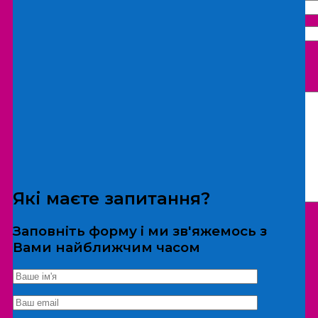
Що бажаєте замовити:
Екскурсія
Локація
Які маєте запитання?
Заповніть форму і ми зв'яжемось з
Вами найближчим часом
*Дані не передаються третім особам
Екскурсія/локація