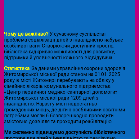
Чому це важливо?
У сучасному суспільстві
проблема соціалізації дітей з інвалідністю набуває
особливої ваги. Створюючи доступний простір,
бібліотека відкриває можливості для розвитку,
підтримки й упевненості кожного відвідувача.
Статистика.
За даними управління охорони здоров’я
Житомирської міської ради станом на 01.01. 2025
року в місті Житомирі перебувають на обліку у
сімейних лікарів комунального підприємства
«Центр первинної медико-санітарної допомоги»
Житомирської міської ради 1209 дітей з
інвалідністю. Наразі у місті недостатньо
громадських місць, де діти з особливими освітніми
потребами могли б безперешкодно проводити
змістовне дозвілля та проходити реабілітацію.
Ми системно підвищуємо доступність бібліотечного
простору для дітей з інвалідністю
та реалізуємо