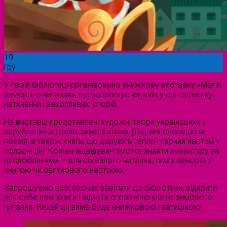
19
Гру
У твоїй бібліотеці організовано книжкову виставку «Магія
зимового читання», що запрошує читачів у світ затишку,
натхнення і захопливих історій.
На виставці представлені художні твори українських і
зарубіжних авторів, зимові казки, різдвяні оповідання,
поезія, а також книги, що дарують тепло і гарний настрій у
холодні дні. Кожен відвідувач зможе знайти літературу за
вподобаннями — для сімейного читання, тихих вечорів з
книгою чи святкового настрою.
Запрошуємо всіх охочих завітати до бібліотеки, відкрити
для себе нові книги і відчути справжню магію зимового
читання. Нехай ця зима буде книжковою і затишною!