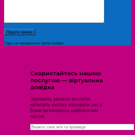
* Дані не передаються третім особам
Скористайтесь нашою
послугою — віртуальна
довідка
Заповніть уважно всі поля,
натисніть кнопку замовити і ми з
Вами зв'яжемось найближчим
часом.