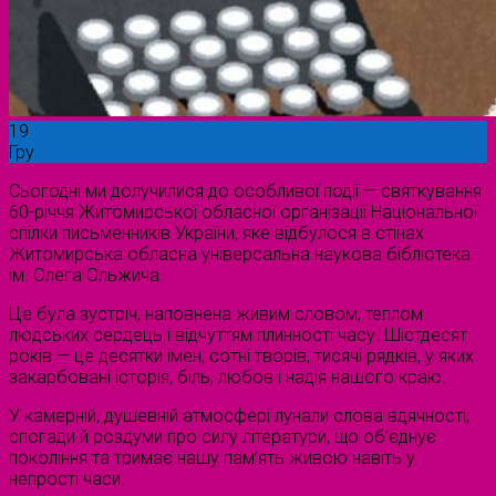
19
Гру
Сьогодні ми долучилися до особливої події — святкування
60-річчя Житомирської обласної організації Національної
спілки письменників України, яке відбулося в стінах
Житомирська обласна універсальна наукова бібліотека
ім. Олега Ольжича.
Це була зустріч, наповнена живим словом, теплом
людських сердець і відчуттям плинності часу. Шістдесят
років — це десятки імен, сотні творів, тисячі рядків, у яких
закарбовані історія, біль, любов і надія нашого краю.
У камерній, душевній атмосфері лунали слова вдячності,
спогади й роздуми про силу літератури, що об’єднує
покоління та тримає нашу пам’ять живою навіть у
непрості часи.