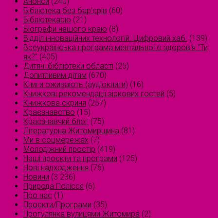
Анонси
(240)
Бібліотека без бар'єрів
(60)
Бібліотекарю
(21)
Біографи нашого краю
(8)
Відділ інноваційних технологій. Цифровий хаб.
(139)
Всеукраїнська програма ментального здоров'я "Ти
як?"
(405)
Дитячі бібліотеки області
(25)
Допитливим дітям
(670)
Книги оживають (аудіокниги)
(16)
Книжкові рекомендації зіркових гостей
(5)
Книжкова скриня
(257)
Краєзнавство
(15)
Краєзнавчий блог
(75)
Літературна Житомирщина
(81)
Ми в соцмережах
(7)
Молодіжний простір
(419)
Наші проєкти та програми
(125)
Нові надходження
(76)
Новини
(3 236)
Природа Полісся
(6)
Про нас
(1)
Проєкти/Програми
(35)
Прогулянка вулицями Житомира
(2)