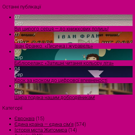
Останні публікації
07
Сер
Від щирого серця — до книжкових полиць!
07
Сер
Іван Франко. «Лисичка і журавель»
06
Сер
Бібліорелакс «Затишні читання кольору літа»
04
Сер
Крок за кроком до цифрової впевненості
01
Сер
Щира подяка нашим добродійникам!
Категорії
Євроквіз
(15)
Єдина країна — єдина сім’я
(574)
Історія міста Житомира
(14)