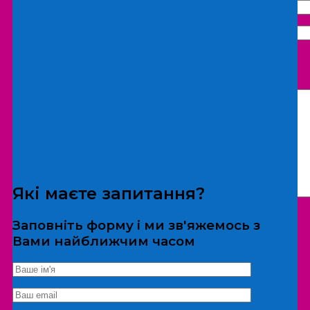
Що бажаєте замовити:
Екскурсія
Локація
Які маєте запитання?
Заповніть форму і ми зв'яжемось з
Вами найближчим часом
*Дані не передаються третім особам
Екскурсія/локація