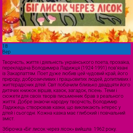
18
Вер
Творчість, життя і діяльність українського поета, прозаїка,
перекладача Володимира Ладижця (1924-1991) пов’язані
iз Закарпаттям. Поет дуже любив цей чудовий край, його
природу, доброзичливих і працьовитих людей, допитливих і
життєрадісних дітей. Світ побачили близько двадцяти його
дитячих книжок віршів, казок, загадок, пісень. Теми і
сюжети для своїх творів письменник брав з реального
життя. Добре знаючи народну творчість, Володимир
Ладижець створював казки, що викликають інтерес у
дітей і сьогодні. Кожна казка має глибокий і повчальний
зміст.
Збірочка «Біг лисок через лісок» вийшла 1962 року.