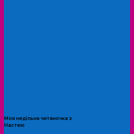
Моя
недільна читаночка
з
Настею