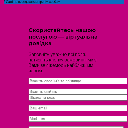
* Дані не передаються третім особам
Скористайтесь нашою
послугою — віртуальна
довідка
Заповніть уважно всі поля,
натисніть кнопку замовити і ми з
Вами зв'яжемось найближчим
часом.