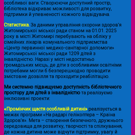
особливої ваги. Створюючи доступний простір,
бібліотека відкриває можливості для розвитку,
підтримки й упевненості кожного відвідувача.
Статистика.
За даними управління охорони здоров’я
Житомирської міської ради станом на 01.01. 2025
року в місті Житомирі перебувають на обліку у
сімейних лікарів комунального підприємства
«Центр первинної медико-санітарної допомоги»
Житомирської міської ради 1209 дітей з
інвалідністю. Наразі у місті недостатньо
громадських місць, де діти з особливими освітніми
потребами могли б безперешкодно проводити
змістовне дозвілля та проходити реабілітацію.
Ми системно підвищуємо доступність бібліотечного
простору для дітей з інвалідністю
та реалізуємо
інклюзивні проекти:
«Промінчик щастя особливій дитині»
реалізується в
межах програми «На радарі гелікоптера – Країна
Здоров’я». Мета – створення безпечного, дружнього
середовища для розвитку, творчості та спілкування,
де кожна дитина може відчути підтримку, увагу й