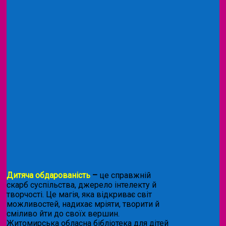
Дитяча обдарованість
–
це справжній
скарб суспільства, джерело інтелекту й
творчості. Це магія, яка відкриває світ
можливостей, надихає мріяти, творити й
сміливо йти до своїх вершин.
Житомирська обласна бібліотека для дітей