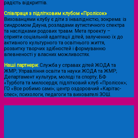
радість відкриттів.
Співпраця з підлітковим клубом «Пролісок»
.
Вихованцями клубу є діти з інвалідністю, зокрема: із
синдромом Дауна, розладами аутистичного спектра
та наслідками родових травм. Мета проекту –
сприяти соціальній адаптації дітей, залученню їх до
активного культурного та освітнього життя,
розвитку творчих здібностей і формуванню
впевненості у власних можливостях.
Наші партнери:
Служба у справах дітей ЖОДА та
ЖМР; Управління освіти та науки ЖОДА та ЖМР;
Департамент культури, молоді та спорту; БФ
«Турбота та милосердя; підлітковий клуб «Пролісок»;
ГО «Все робимо самі»; центр оздоровчий «Карітас-
спес»;
психологи, педагоги та вихователі ЗОШ.