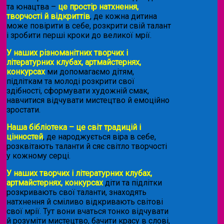
та юнацтва –
це простір натхнення,
творчості й відкриттів
, де кожна дитина
може повірити в себе, розкрити свій талант
і зробити перші кроки до великої мрії.
У наших різноманітних творчих і
літературних клубах, артмайстернях,
конкурсах
ми допомагаємо дітям,
підліткам та молоді розкрити свої
здібності, сформувати художній смак,
навчитися відчувати мистецтво й емоційно
зростати.
Наша бібліотека – це світ традицій і
цінностей
, де народжується віра в себе,
розквітають таланти й сяє світло творчості
у кожному серці.
У наших творчих і літературних клубах,
артмайстернях, конкурсах
діти та підлітки
розкривають свої таланти, знаходять
натхнення й сміливо відкривають світові
свої мрії. Тут вони вчаться тонко відчувати
й розуміти мистецтво, бачити красу в слові,