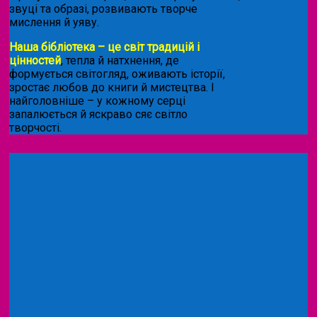
звуці та образі, розвивають творче
мислення й уяву.
Наша бібліотека – це світ традицій і
цінностей
, тепла й натхнення, де
формується світогляд, оживають історії,
зростає любов до книги й мистецтва. І
найголовніше – у кожному серці
запалюється й яскраво сяє світло
творчості.