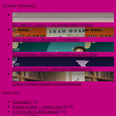
Останні публікації
07
Сер
Від щирого серця — до книжкових полиць!
07
Сер
Іван Франко. «Лисичка і журавель»
06
Сер
Бібліорелакс «Затишні читання кольору літа»
04
Сер
Крок за кроком до цифрової впевненості
01
Сер
Щира подяка нашим добродійникам!
Категорії
Євроквіз
(15)
Єдина країна — єдина сім’я
(574)
Історія міста Житомира
(14)