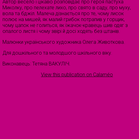
Автор весело і цікаво розповідає про героя пастуха
Миколку, про пелехате лихо, про свято в саду, про муху,
вола та бджіл. Малеча дізнається про те, чому лисок
полює на мишей, як малий грибок потрапив у горщик,
чому цапок не голиться, як їжачок-кравець шив одяг з
опалого листя і чому звірі й досі ходять без штанів.
Малюнки українського художника Олега Животкова.
Для дошкільного та молодшого шкільного віку.
Виконавець: Тетяна ВАКУЛІЧ.
View this publication on Calaméo