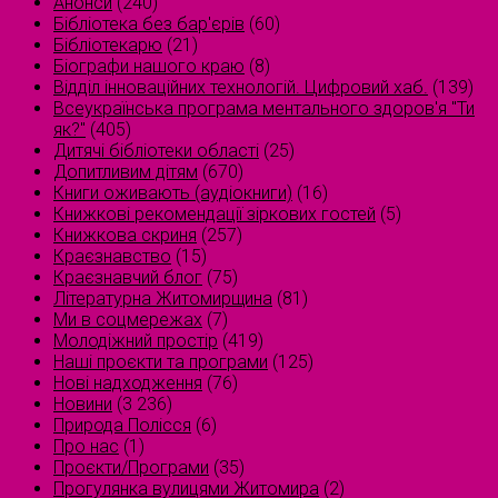
Анонси
(240)
Бібліотека без бар'єрів
(60)
Бібліотекарю
(21)
Біографи нашого краю
(8)
Відділ інноваційних технологій. Цифровий хаб.
(139)
Всеукраїнська програма ментального здоров'я "Ти
як?"
(405)
Дитячі бібліотеки області
(25)
Допитливим дітям
(670)
Книги оживають (аудіокниги)
(16)
Книжкові рекомендації зіркових гостей
(5)
Книжкова скриня
(257)
Краєзнавство
(15)
Краєзнавчий блог
(75)
Літературна Житомирщина
(81)
Ми в соцмережах
(7)
Молодіжний простір
(419)
Наші проєкти та програми
(125)
Нові надходження
(76)
Новини
(3 236)
Природа Полісся
(6)
Про нас
(1)
Проєкти/Програми
(35)
Прогулянка вулицями Житомира
(2)