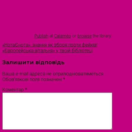
Publish
at
Calaméo
or
browse
the library.
«НотаЄнота»: знання як зброя проти фейків!
«Європейська вітальня» у твоїй бібліотеці
Залишити відповідь
Ваша e-mail адреса не оприлюднюватиметься.
Обов’язкові поля позначені
*
Коментар
*