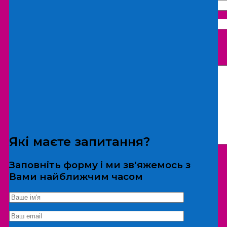
Що бажаєте замовити:
Екскурсія
Локація
Які маєте запитання?
Заповніть форму і ми зв'яжемось з
Вами найближчим часом
*Дані не передаються третім особам
Екскурсія/локація