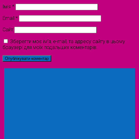
Ім'я
*
Email
*
Сайт
Зберегти моє ім'я, e-mail, та адресу сайту в цьому
браузері для моїх подальших коментарів.