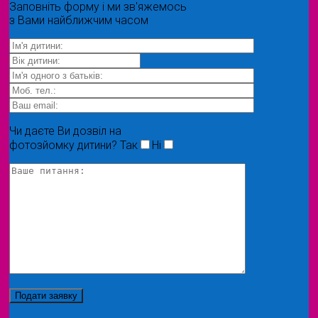
Заповніть форму і ми зв'яжемось
з Вами найближчим часом
Чи даєте Ви дозвіл на
фотозйомку дитини?
Так
Ні