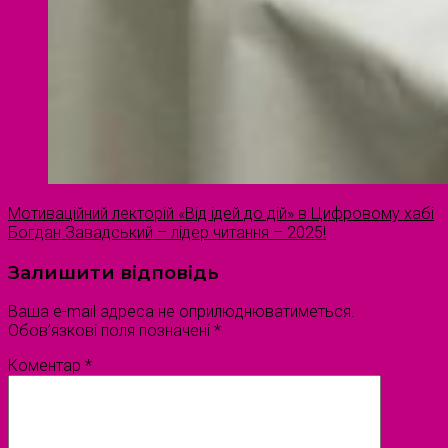
Мотиваційний лекторій «Від ідей до дій» в Цифровому хабі
Богдан Завадський – лідер читання – 2025!
Залишити відповідь
Ваша e-mail адреса не оприлюднюватиметься.
Обов’язкові поля позначені
*
Коментар
*