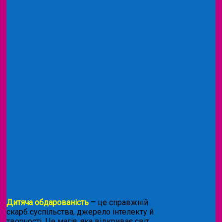
Дитяча обдарованість
–
це справжній
скарб суспільства, джерело інтелекту й
творчості. Це магія, яка відкриває світ