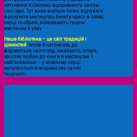
натхнення й сміливо відкривають світові
свої мрії. Тут вони вчаться тонко відчувати
й розуміти мистецтво, бачити красу в слові,
звуці та образі, розвивають творче
мислення й уяву.
Наша бібліотека – це світ традицій і
цінностей
, тепла й натхнення, де
формується світогляд, оживають історії,
зростає любов до книги й мистецтва. І
найголовніше – у кожному серці
запалюється й яскраво сяє світло
творчості.