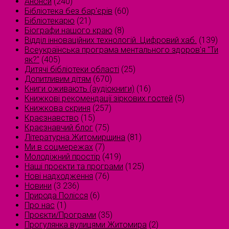
Анонси
(240)
Бібліотека без бар'єрів
(60)
Бібліотекарю
(21)
Біографи нашого краю
(8)
Відділ інноваційних технологій. Цифровий хаб.
(139)
Всеукраїнська програма ментального здоров'я "Ти
як?"
(405)
Дитячі бібліотеки області
(25)
Допитливим дітям
(670)
Книги оживають (аудіокниги)
(16)
Книжкові рекомендації зіркових гостей
(5)
Книжкова скриня
(257)
Краєзнавство
(15)
Краєзнавчий блог
(75)
Літературна Житомирщина
(81)
Ми в соцмережах
(7)
Молодіжний простір
(419)
Наші проєкти та програми
(125)
Нові надходження
(76)
Новини
(3 236)
Природа Полісся
(6)
Про нас
(1)
Проєкти/Програми
(35)
Прогулянка вулицями Житомира
(2)