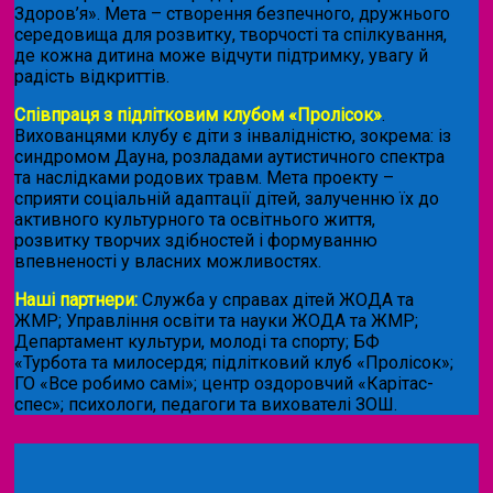
Здоров’я». Мета – створення безпечного, дружнього
середовища для розвитку, творчості та спілкування,
де кожна дитина може відчути підтримку, увагу й
радість відкриттів.
Співпраця з підлітковим клубом «Пролісок»
.
Вихованцями клубу є діти з інвалідністю, зокрема: із
синдромом Дауна, розладами аутистичного спектра
та наслідками родових травм. Мета проекту –
сприяти соціальній адаптації дітей, залученню їх до
активного культурного та освітнього життя,
розвитку творчих здібностей і формуванню
впевненості у власних можливостях.
Наші партнери:
Служба у справах дітей ЖОДА та
ЖМР; Управління освіти та науки ЖОДА та ЖМР;
Департамент культури, молоді та спорту; БФ
«Турбота та милосердя; підлітковий клуб «Пролісок»;
ГО «Все робимо самі»; центр оздоровчий «Карітас-
спес»;
психологи, педагоги та вихователі ЗОШ.