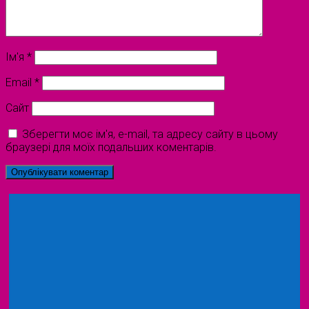
Ім'я
*
Email
*
Сайт
Зберегти моє ім'я, e-mail, та адресу сайту в цьому
браузері для моїх подальших коментарів.