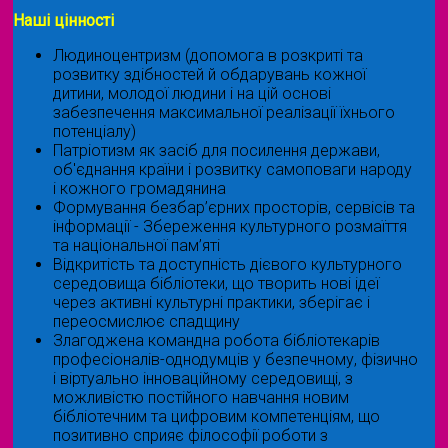
Наші цінності
Людиноцентризм (допомога в розкриті та
розвитку здібностей й обдарувань кожної
дитини, молодої людини і на цій основі
забезпечення максимальної реалізації їхнього
потенціалу)
Патріотизм як засіб для посилення держави,
об'єднання країни і розвитку самоповаги народу
і кожного громадянина
Формування безбар’єрних просторів, сервісів та
інформації - Збереження культурного розмаїття
та національної пам’яті
Відкритість та доступність дієвого культурного
середовища бібліотеки, що творить нові ідеї
через активні культурні практики, зберігає і
переосмислює спадщину
Злагоджена командна робота бібліотекарів
професіоналів-однодумців у безпечному, фізично
і віртуально інноваційному середовищі, з
можливістю постійного навчання новим
бібліотечним та цифровим компетенціям, що
позитивно сприяє філософії роботи з