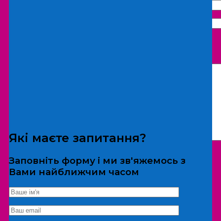
Що бажаєте замовити:
Екскурсія
Локація
Які маєте запитання?
Заповніть форму і ми зв'яжемось з
Вами найближчим часом
*Дані не передаються третім особам
Екскурсія/локація