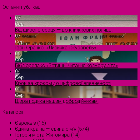
Останні публікації
07
Сер
Від щирого серця — до книжкових полиць!
07
Сер
Іван Франко. «Лисичка і журавель»
06
Сер
Бібліорелакс «Затишні читання кольору літа»
04
Сер
Крок за кроком до цифрової впевненості
01
Сер
Щира подяка нашим добродійникам!
Категорії
Євроквіз
(15)
Єдина країна — єдина сім’я
(574)
Історія міста Житомира
(14)