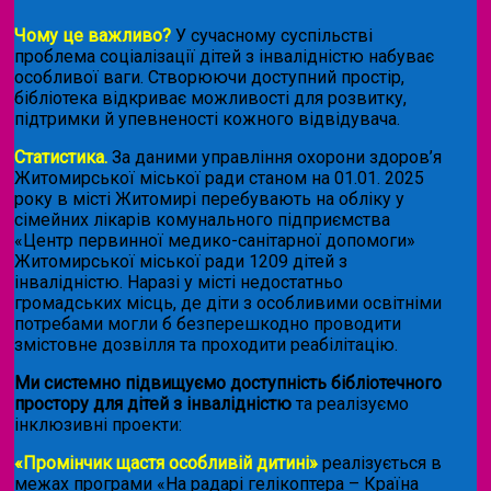
Чому це важливо?
У сучасному суспільстві
проблема соціалізації дітей з інвалідністю набуває
особливої ваги. Створюючи доступний простір,
бібліотека відкриває можливості для розвитку,
підтримки й упевненості кожного відвідувача.
Статистика.
За даними управління охорони здоров’я
Житомирської міської ради станом на 01.01. 2025
року в місті Житомирі перебувають на обліку у
сімейних лікарів комунального підприємства
«Центр первинної медико-санітарної допомоги»
Житомирської міської ради 1209 дітей з
інвалідністю. Наразі у місті недостатньо
громадських місць, де діти з особливими освітніми
потребами могли б безперешкодно проводити
змістовне дозвілля та проходити реабілітацію.
Ми системно підвищуємо доступність бібліотечного
простору для дітей з інвалідністю
та реалізуємо
інклюзивні проекти:
«Промінчик щастя особливій дитині»
реалізується в
межах програми «На радарі гелікоптера – Країна