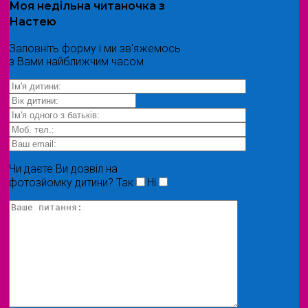
Моя
недільна читаночка
з
Настею
Заповніть форму і ми зв'яжемось
з Вами найближчим часом
Чи даєте Ви дозвіл на
фотозйомку дитини?
Так
Ні