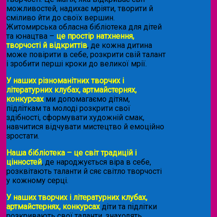
можливостей, надихає мріяти, творити й
сміливо йти до своїх вершин.
Житомирська обласна бібліотека для дітей
та юнацтва –
це простір натхнення,
творчості й відкриттів
, де кожна дитина
може повірити в себе, розкрити свій талант
і зробити перші кроки до великої мрії.
У наших різноманітних творчих і
літературних клубах, артмайстернях,
конкурсах
ми допомагаємо дітям,
підліткам та молоді розкрити свої
здібності, сформувати художній смак,
навчитися відчувати мистецтво й емоційно
зростати.
Наша бібліотека – це світ традицій і
цінностей
, де народжується віра в себе,
розквітають таланти й сяє світло творчості
у кожному серці.
У наших творчих і літературних клубах,
артмайстернях, конкурсах
діти та підлітки
розкривають свої таланти, знаходять