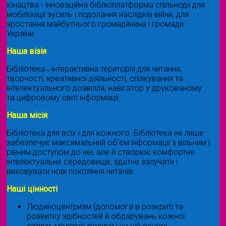
юнацтва - інноваційна бібліоплатформа спільнодії для
мобілізації зусиль і подолання наслідків війни, для
зростання майбутнього громадянина і громади
України.
Наша візія
Бібліотека ˗ інтерактивна територія для читання,
творчості, креативної діяльності, спілкування та
інтелектуального дозвілля, навігатор у друкованому
та цифровому світі інформації.
Наша місія
Бібліотека для всіх і для кожного. Бібліотека не лише
забезпечує максимальний об'єм інформації з вільним і
рівним доступом до неї, але й створює комфортне
інтелектуальне середовище, здатне залучати і
виховувати нові покоління читачів.
Наші цінності
Людиноцентризм (допомога в розкриті та
розвитку здібностей й обдарувань кожної
дитини, молодої людини і на цій основі