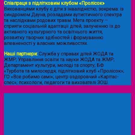
Співпраця з підлітковим клубом «Пролісок»
.
Вихованцями клубу є діти з інвалідністю, зокрема: із
синдромом Дауна, розладами аутистичного спектра
та наслідками родових травм. Мета проекту –
сприяти соціальній адаптації дітей, залученню їх до
активного культурного та освітнього життя,
розвитку творчих здібностей і формуванню
впевненості у власних можливостях.
Наші партнери:
Служба у справах дітей ЖОДА та
ЖМР; Управління освіти та науки ЖОДА та ЖМР;
Департамент культури, молоді та спорту; БФ
«Турбота та милосердя; підлітковий клуб «Пролісок»;
ГО «Все робимо самі»; центр оздоровчий «Карітас-
спес»;
психологи, педагоги та вихователі ЗОШ.