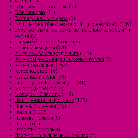
Анонси
(240)
Бібліотека без бар'єрів
(60)
Бібліотекарю
(21)
Біографи нашого краю
(8)
Відділ інноваційних технологій. Цифровий хаб.
(139)
Всеукраїнська програма ментального здоров'я "Ти
як?"
(405)
Дитячі бібліотеки області
(25)
Допитливим дітям
(670)
Книги оживають (аудіокниги)
(16)
Книжкові рекомендації зіркових гостей
(5)
Книжкова скриня
(257)
Краєзнавство
(15)
Краєзнавчий блог
(75)
Літературна Житомирщина
(81)
Ми в соцмережах
(7)
Молодіжний простір
(419)
Наші проєкти та програми
(125)
Нові надходження
(76)
Новини
(3 236)
Природа Полісся
(6)
Про нас
(1)
Проєкти/Програми
(35)
Прогулянка вулицями Житомира
(2)