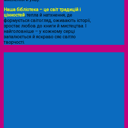
Наша бібліотека – це світ традицій і
цінностей
, тепла й натхнення, де
формується світогляд, оживають історії,
зростає любов до книги й мистецтва. І
найголовніше – у кожному серці
запалюється й яскраво сяє світло
творчості.