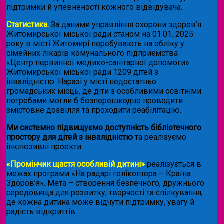
підтримки й упевненості кожного відвідувача.
Статистика.
За даними управління охорони здоров’я
Житомирської міської ради станом на 01.01. 2025
року в місті Житомирі перебувають на обліку у
сімейних лікарів комунального підприємства
«Центр первинної медико-санітарної допомоги»
Житомирської міської ради 1209 дітей з
інвалідністю. Наразі у місті недостатньо
громадських місць, де діти з особливими освітніми
потребами могли б безперешкодно проводити
змістовне дозвілля та проходити реабілітацію.
Ми системно підвищуємо доступність бібліотечного
простору для дітей з інвалідністю
та реалізуємо
інклюзивні проекти:
«Промінчик щастя особливій дитині»
реалізується в
межах програми «На радарі гелікоптера – Країна
Здоров’я». Мета – створення безпечного, дружнього
середовища для розвитку, творчості та спілкування,
де кожна дитина може відчути підтримку, увагу й
радість відкриттів.