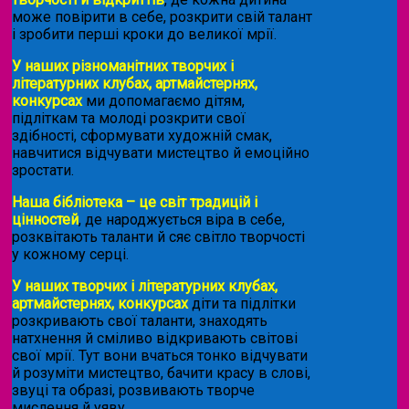
може повірити в себе, розкрити свій талант
і зробити перші кроки до великої мрії.
У наших різноманітних творчих і
літературних клубах, артмайстернях,
конкурсах
ми допомагаємо дітям,
підліткам та молоді розкрити свої
здібності, сформувати художній смак,
навчитися відчувати мистецтво й емоційно
зростати.
Наша бібліотека – це світ традицій і
цінностей
, де народжується віра в себе,
розквітають таланти й сяє світло творчості
у кожному серці.
У наших творчих і літературних клубах,
артмайстернях, конкурсах
діти та підлітки
розкривають свої таланти, знаходять
натхнення й сміливо відкривають світові
свої мрії. Тут вони вчаться тонко відчувати
й розуміти мистецтво, бачити красу в слові,
звуці та образі, розвивають творче
мислення й уяву.