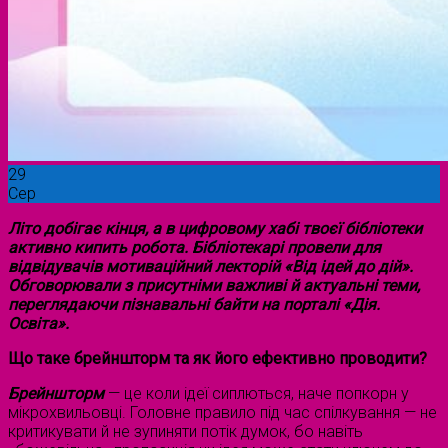
29
Сер
Літо добігає кінця, а в цифровому хабі твоєї бібліотеки
активно кипить робота. Бібліотекарі провели для
відвідувачів мотиваційний лекторій «Від ідей до дій».
Обговорювали з присутніми важливі й актуальні теми,
переглядаючи пізнавальні байти на порталі «Дія.
Освіта».
Що таке брейншторм та як його ефективно проводити?
Брейншторм
— це коли ідеї сиплються, наче попкорн у
мікрохвильовці. Головне правило під час спілкування — не
критикувати й не зупиняти потік думок, бо навіть