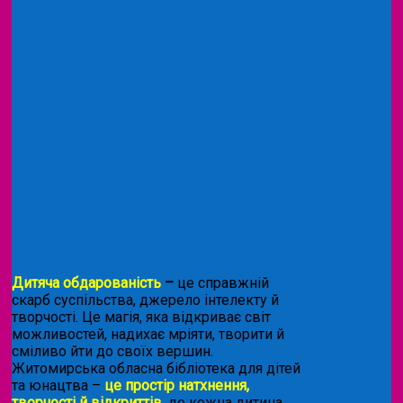
Дитяча обдарованість
–
це справжній
скарб суспільства, джерело інтелекту й
творчості. Це магія, яка відкриває світ
можливостей, надихає мріяти, творити й
сміливо йти до своїх вершин.
Житомирська обласна бібліотека для дітей
та юнацтва –
це простір натхнення,
творчості й відкриттів
, де кожна дитина