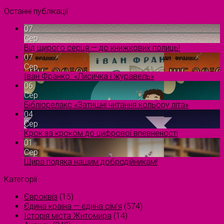
Останні публікації
07
Сер
Від щирого серця — до книжкових полиць!
07
Сер
Іван Франко. «Лисичка і журавель»
06
Сер
Бібліорелакс «Затишні читання кольору літа»
04
Сер
Крок за кроком до цифрової впевненості
01
Сер
Щира подяка нашим добродійникам!
Категорії
Євроквіз
(15)
Єдина країна — єдина сім’я
(574)
Історія міста Житомира
(14)