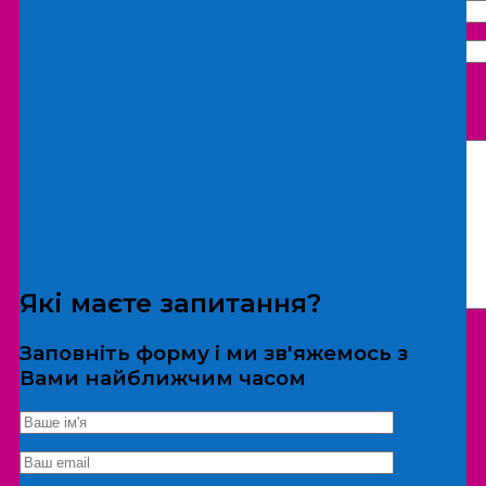
Що бажаєте замовити:
Екскурсія
Локація
Які маєте запитання?
Заповніть форму і ми зв'яжемось з
Вами найближчим часом
*Дані не передаються третім особам
Екскурсія/локація