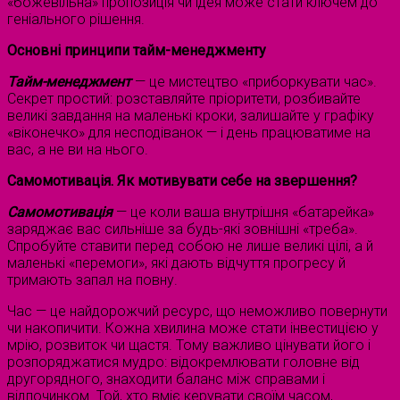
«божевільна» пропозиція чи ідея може стати ключем до
геніального рішення.
Основні принципи тайм-менеджменту
Тайм-менеджмент
— це мистецтво «приборкувати час».
Секрет простий: розставляйте пріоритети, розбивайте
великі завдання на маленькі кроки, залишайте у графіку
«віконечко» для несподіванок — і день працюватиме на
вас, а не ви на нього.
Самомотивація. Як мотивувати себе на звершення?
Самомотивація
— це коли ваша внутрішня «батарейка»
заряджає вас сильніше за будь-які зовнішні «треба».
Спробуйте ставити перед собою не лише великі цілі, а й
маленькі «перемоги», які дають відчуття прогресу й
тримають запал на повну.
Час — це найдорожчий ресурс, що неможливо повернути
чи накопичити. Кожна хвилина може стати інвестицією у
мрію, розвиток чи щастя. Тому важливо цінувати його і
розпоряджатися мудро: відокремлювати головне від
другорядного, знаходити баланс між справами і
відпочинком. Той, хто вміє керувати своїм часом,