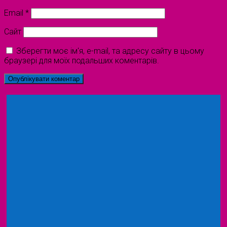
Email
*
Сайт
Зберегти моє ім'я, e-mail, та адресу сайту в цьому
браузері для моїх подальших коментарів.