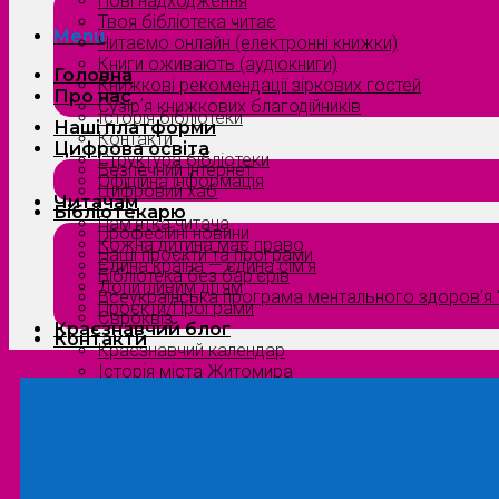
Нові надходження
Твоя бібліотека читає
Menu
Читаємо онлайн (електронні книжки)
Книги оживають (аудіокниги)
Головна
Книжкові рекомендації зіркових гостей
Про нас
Сузірʼя книжкових благодійників
Історія бібліотеки
Наші платформи
Контакти
Цифрова освіта
Структура бібліотеки
Безпечний інтернет
Офіційна інформація
Цифровий хаб
Читачам
Бібліотекарю
Пам’ятка читача
Професійні новини
Кожна дитина має право
Наші проєкти та програми
Єдина країна — єдина сім’я
Бібліотека без бар’єрів
Допитливим дітям
Всеукраїнська програма ментального здоров’я “
Проєкти/Програми
Євроквіз
Краєзнавчий блог
Контакти
Краєзнавчий календар
Історія міста Житомира
Біографи нашого краю
Природа Полісся
Літературна Житомирщина
Славетні імена нашого краю
Menu