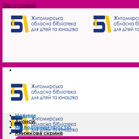
Skip to content
Новини
Анонси
Молодіжний простір
Книжкова скриня