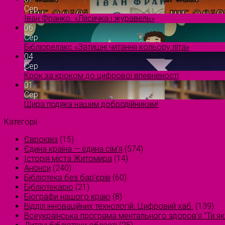
Сер
Іван Франко. «Лисичка і журавель»
06
Сер
Бібліорелакс «Затишні читання кольору літа»
04
Сер
Крок за кроком до цифрової впевненості
01
Сер
Щира подяка нашим добродійникам!
Категорії
Євроквіз
(15)
Єдина країна — єдина сім’я
(574)
Історія міста Житомира
(14)
Анонси
(240)
Бібліотека без бар'єрів
(60)
Бібліотекарю
(21)
Біографи нашого краю
(8)
Відділ інноваційних технологій. Цифровий хаб.
(139)
Всеукраїнська програма ментального здоров'я "Ти як