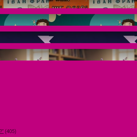
?"
(405)