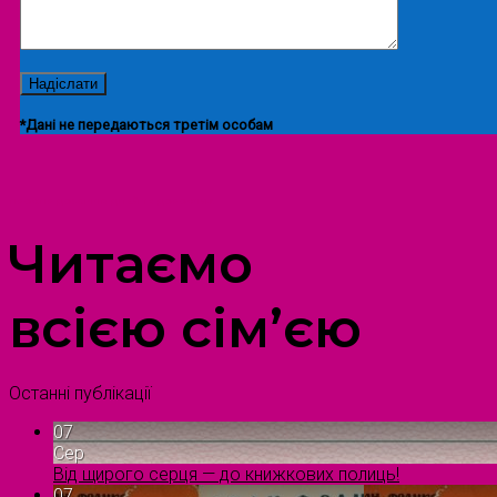
*Дані не передаються третім особам
ПРОСТІР ДОЗВІЛЛЯ ДІТЕЙ ТА ДОРОСЛИХ
Читаємо
всією сім’єю
Останні публікації
07
Сер
Від щирого серця — до книжкових полиць!
07