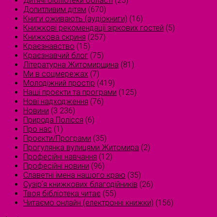
Дитячі бібліотеки області
(25)
Допитливим дітям
(670)
Книги оживають (аудіокниги)
(16)
Книжкові рекомендації зіркових гостей
(5)
Книжкова скриня
(257)
Краєзнавство
(15)
Краєзнавчий блог
(75)
Літературна Житомирщина
(81)
Ми в соцмережах
(7)
Молодіжний простір
(419)
Наші проєкти та програми
(125)
Нові надходження
(76)
Новини
(3 236)
Природа Полісся
(6)
Про нас
(1)
Проєкти/Програми
(35)
Прогулянка вулицями Житомира
(2)
Професійні навчання
(12)
Професійні новини
(96)
Славетні імена нашого краю
(35)
Сузірʼя книжкових благодійників
(26)
Твоя бібліотека читає
(55)
Читаємо онлайн (електронні книжки)
(156)