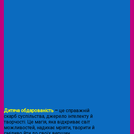
Дитяча обдарованість
–
це справжній
скарб суспільства, джерело інтелекту й
творчості. Це магія, яка відкриває світ
можливостей, надихає мріяти, творити й
сміливо йти до своїх вершин.