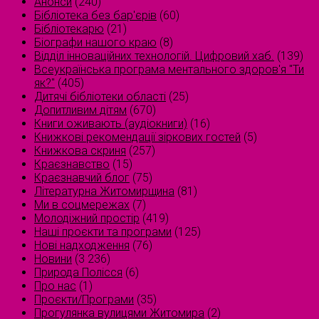
Анонси
(240)
Бібліотека без бар'єрів
(60)
Бібліотекарю
(21)
Біографи нашого краю
(8)
Відділ інноваційних технологій. Цифровий хаб.
(139)
Всеукраїнська програма ментального здоров'я "Ти
як?"
(405)
Дитячі бібліотеки області
(25)
Допитливим дітям
(670)
Книги оживають (аудіокниги)
(16)
Книжкові рекомендації зіркових гостей
(5)
Книжкова скриня
(257)
Краєзнавство
(15)
Краєзнавчий блог
(75)
Літературна Житомирщина
(81)
Ми в соцмережах
(7)
Молодіжний простір
(419)
Наші проєкти та програми
(125)
Нові надходження
(76)
Новини
(3 236)
Природа Полісся
(6)
Про нас
(1)
Проєкти/Програми
(35)
Прогулянка вулицями Житомира
(2)