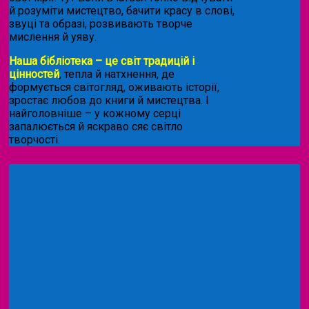
й розуміти мистецтво, бачити красу в слові,
звуці та образі, розвивають творче
мислення й уяву.
Наша бібліотека – це світ традицій і
цінностей
, тепла й натхнення, де
формується світогляд, оживають історії,
зростає любов до книги й мистецтва. І
найголовніше – у кожному серці
запалюється й яскраво сяє світло
творчості.