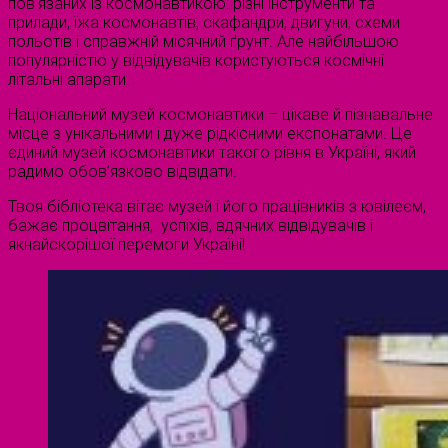
пов’язаних із космонавтикою: різні інструменти та
прилади, їжа космонавтів, скафандри, двигуни, схеми
польотів і справжній місячний ґрунт. Але найбільшою
популярністю у відвідувачів користуються космічні
літальні апарати.
Національний музей космонавтики – цікаве й пізнавальне
місце з унікальними і дуже рідкісними експонатами. Це
єдиний музей космонавтики такого рівня в Україні, який
радимо обов’язково відвідати.
Твоя бібліотека вітає музей і його працівників з ювілеєм,
бажає процвітання, успіхів, вдячних відвідувачів і
якнайскорішої перемоги Україні!