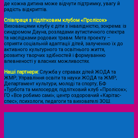
де кожна дитина може відчути підтримку, увагу й
радість відкриттів.
Співпраця з підлітковим клубом «Пролісок»
.
Вихованцями клубу є діти з інвалідністю, зокрема: із
синдромом Дауна, розладами аутистичного спектра
та наслідками родових травм. Мета проекту –
сприяти соціальній адаптації дітей, залученню їх до
активного культурного та освітнього життя,
розвитку творчих здібностей і формуванню
впевненості у власних можливостях.
Наші партнери:
Служба у справах дітей ЖОДА та
ЖМР; Управління освіти та науки ЖОДА та ЖМР;
Департамент культури, молоді та спорту; БФ
«Турбота та милосердя; підлітковий клуб «Пролісок»;
ГО «Все робимо самі»; центр оздоровчий «Карітас-
спес»;
психологи, педагоги та вихователі ЗОШ.