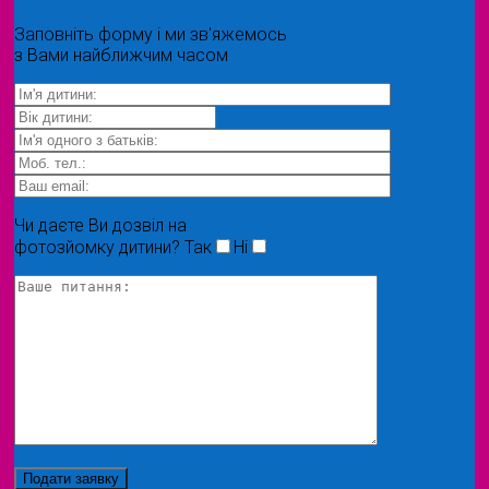
Заповніть форму і ми зв'яжемось
з Вами найближчим часом
Чи даєте Ви дозвіл на
фотозйомку дитини?
Так
Ні