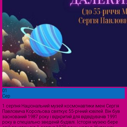
01
Сер
1 серпня Національний музей космонавтики імені Сергія
Павловича Корольова святкує 55-річний ювілей. Він був
заснований 1987 року і відкритий для відвідувачів 1991
року в спеціально зведеній будівлі. Історія музею бере