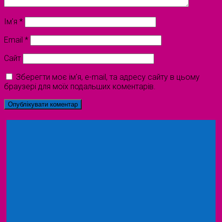
Ім'я
*
Email
*
Сайт
Зберегти моє ім'я, e-mail, та адресу сайту в цьому
браузері для моїх подальших коментарів.