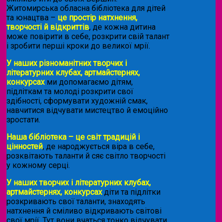
Житомирська обласна бібліотека для дітей
та юнацтва –
це простір натхнення,
творчості й відкриттів
, де кожна дитина
може повірити в себе, розкрити свій талант
і зробити перші кроки до великої мрії.
У наших різноманітних творчих і
літературних клубах, артмайстернях,
конкурсах
ми допомагаємо дітям,
підліткам та молоді розкрити свої
здібності, сформувати художній смак,
навчитися відчувати мистецтво й емоційно
зростати.
Наша бібліотека – це світ традицій і
цінностей
, де народжується віра в себе,
розквітають таланти й сяє світло творчості
у кожному серці.
У наших творчих і літературних клубах,
артмайстернях, конкурсах
діти та підлітки
розкривають свої таланти, знаходять
натхнення й сміливо відкривають світові
свої мрії. Тут вони вчаться тонко відчувати