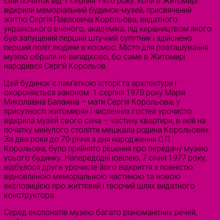
свій початок від 1 серпня 1970 року, коли в Житомирі
відкрили меморіальний будинок-музей, присвячений
життю Сергія Павловича Корольова, видатного
українського вченого, академіка, під керівництвом якого
був запущений перший штучний супутник і здійснено
перший політ людини в космос. Місто для розташування
музею обрали не випадково, бо саме в Житомирі
народився Сергій Корольов.
Цей будинок є пам’яткою історії та архітектури і
охороняється законом. 1 серпня 1970 року Марія
Миколаївна Баланіна – мати Сергія Корольова, у
присутності житомирян і численних гостей урочисто
відкрила музей свого сина – частину квартири, в якій на
початку минулого століття мешкала родина Корольових.
За два роки до 70-річчя з дня народження С.П.
Корольова, було прийнято рішення про передачу музею
усього будинку. Напередодні ювілею, 7 січня 1977 року,
відбулося друге урочисте його відкриття з повністю
відновленою меморіальною частиною та новою
експозицією про життєвий і творчий шлях видатного
конструктора.
Серед експонатів музею багато різноманітних речей,