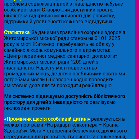
проблема соціалізації дітей з інвалідністю набуває
особливої ваги. Створюючи доступний простір,
бібліотека відкриває можливості для розвитку,
підтримки й упевненості кожного відвідувача.
Статистика.
За даними управління охорони здоров’я
Житомирської міської ради станом на 01.01. 2025
року в місті Житомирі перебувають на обліку у
сімейних лікарів комунального підприємства
«Центр первинної медико-санітарної допомоги»
Житомирської міської ради 1209 дітей з
інвалідністю. Наразі у місті недостатньо
громадських місць, де діти з особливими освітніми
потребами могли б безперешкодно проводити
змістовне дозвілля та проходити реабілітацію.
Ми системно підвищуємо доступність бібліотечного
простору для дітей з інвалідністю
та реалізуємо
інклюзивні проекти:
«Промінчик щастя особливій дитині»
реалізується в
межах програми «На радарі гелікоптера – Країна
Здоров’я». Мета – створення безпечного, дружнього
середовища для розвитку, творчості та спілкування,