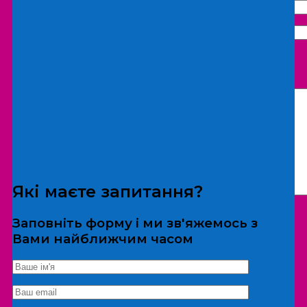
Що бажаєте замовити:
Екскурсія
Локація
Які маєте запитання?
Заповніть форму і ми зв'яжемось з
Вами найближчим часом
*Дані не передаються третім особам
Екскурсія/локація