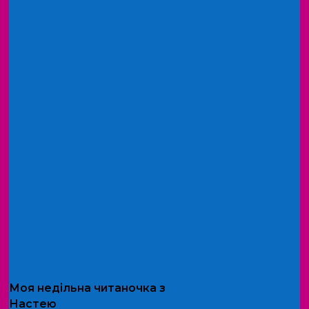
Моя
недільна читаночка
з
Настею