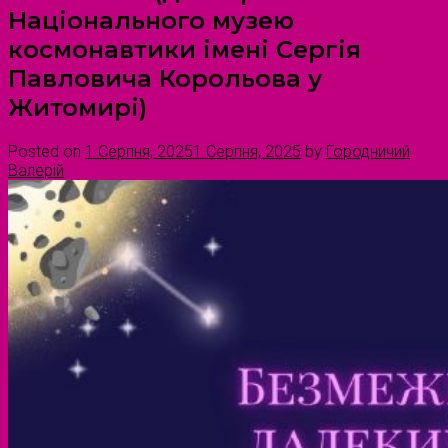
Національного музею
космонавтики імені Сергія
Павловича Корольова у
Житомирі)
Posted on
1 Серпня, 2025
1 Серпня, 2025
by
Городничий
Валерій