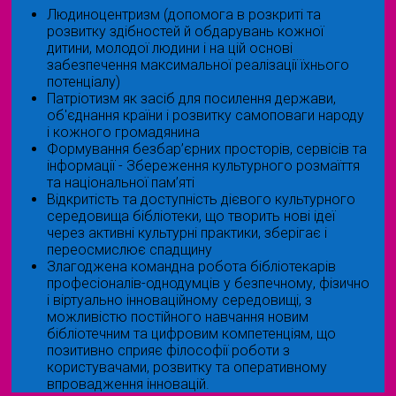
Людиноцентризм (допомога в розкриті та
розвитку здібностей й обдарувань кожної
дитини, молодої людини і на цій основі
забезпечення максимальної реалізації їхнього
потенціалу)
Патріотизм як засіб для посилення держави,
об'єднання країни і розвитку самоповаги народу
і кожного громадянина
Формування безбар’єрних просторів, сервісів та
інформації - Збереження культурного розмаїття
та національної пам’яті
Відкритість та доступність дієвого культурного
середовища бібліотеки, що творить нові ідеї
через активні культурні практики, зберігає і
переосмислює спадщину
Злагоджена командна робота бібліотекарів
професіоналів-однодумців у безпечному, фізично
і віртуально інноваційному середовищі, з
можливістю постійного навчання новим
бібліотечним та цифровим компетенціям, що
позитивно сприяє філософії роботи з
користувачами, розвитку та оперативному
впровадження інновацій.