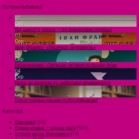
Останні публікації
07
Сер
Від щирого серця — до книжкових полиць!
07
Сер
Іван Франко. «Лисичка і журавель»
06
Сер
Бібліорелакс «Затишні читання кольору літа»
04
Сер
Крок за кроком до цифрової впевненості
01
Сер
Щира подяка нашим добродійникам!
Категорії
Євроквіз
(15)
Єдина країна — єдина сім’я
(574)
Історія міста Житомира
(14)