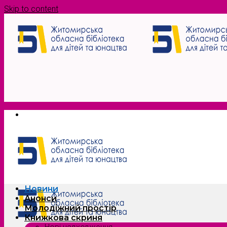
Skip to content
Новини
Анонси
Молодіжний простір
Книжкова скриня