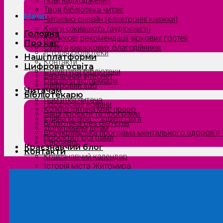
Нові надходження
Твоя бібліотека читає
Menu
Читаємо онлайн (електронні книжки)
Книги оживають (аудіокниги)
Головна
Книжкові рекомендації зіркових гостей
Про нас
Сузірʼя книжкових благодійників
Історія бібліотеки
Наші платформи
Контакти
Цифрова освіта
Структура бібліотеки
Безпечний інтернет
Офіційна інформація
Цифровий хаб
Читачам
Бібліотекарю
Пам’ятка читача
Професійні новини
Кожна дитина має право
Наші проєкти та програми
Єдина країна — єдина сім’я
Бібліотека без бар’єрів
Допитливим дітям
Всеукраїнська програма ментального здоров’я “
Проєкти/Програми
Євроквіз
Краєзнавчий блог
Контакти
Краєзнавчий календар
Історія міста Житомира
Біографи нашого краю
Природа Полісся
Літературна Житомирщина
Славетні імена нашого краю
Menu