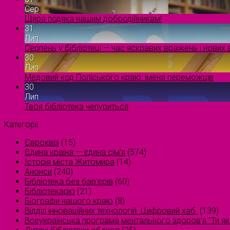
Сер
Щира подяка нашим добродійникам!
31
Лип
Серпень у бібліотеці — час яскравих вражень і нових в
30
Лип
Медовий код Поліського краю: імена переможців
30
Лип
Твоя бібліотека чепуриться
Категорії
Євроквіз
(15)
Єдина країна — єдина сім’я
(574)
Історія міста Житомира
(14)
Анонси
(240)
Бібліотека без бар'єрів
(60)
Бібліотекарю
(21)
Біографи нашого краю
(8)
Відділ інноваційних технологій. Цифровий хаб.
(139)
Всеукраїнська програма ментального здоров'я "Ти як