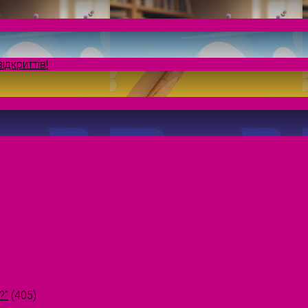
ідкриттів!
?"
(405)