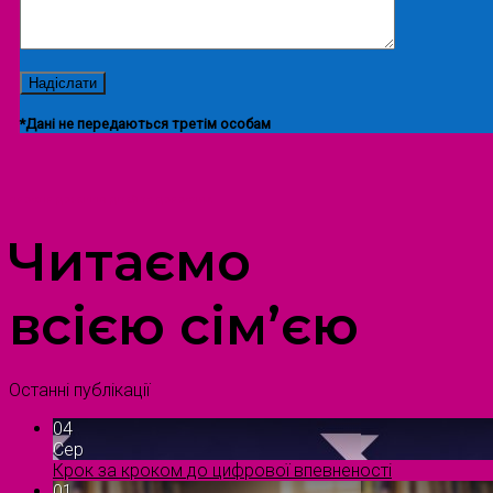
*Дані не передаються третім особам
ПРОСТІР ДОЗВІЛЛЯ ДІТЕЙ ТА ДОРОСЛИХ
Читаємо
всією сім’єю
Останні публікації
04
Сер
Крок за кроком до цифрової впевненості
01