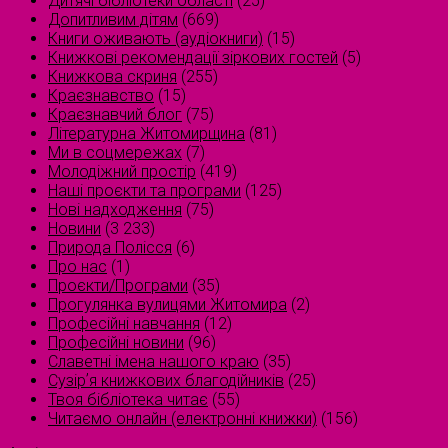
Дитячі бібліотеки області
(25)
Допитливим дітям
(669)
Книги оживають (аудіокниги)
(15)
Книжкові рекомендації зіркових гостей
(5)
Книжкова скриня
(255)
Краєзнавство
(15)
Краєзнавчий блог
(75)
Літературна Житомирщина
(81)
Ми в соцмережах
(7)
Молодіжний простір
(419)
Наші проєкти та програми
(125)
Нові надходження
(75)
Новини
(3 233)
Природа Полісся
(6)
Про нас
(1)
Проєкти/Програми
(35)
Прогулянка вулицями Житомира
(2)
Професійні навчання
(12)
Професійні новини
(96)
Славетні імена нашого краю
(35)
Сузірʼя книжкових благодійників
(25)
Твоя бібліотека читає
(55)
Читаємо онлайн (електронні книжки)
(156)