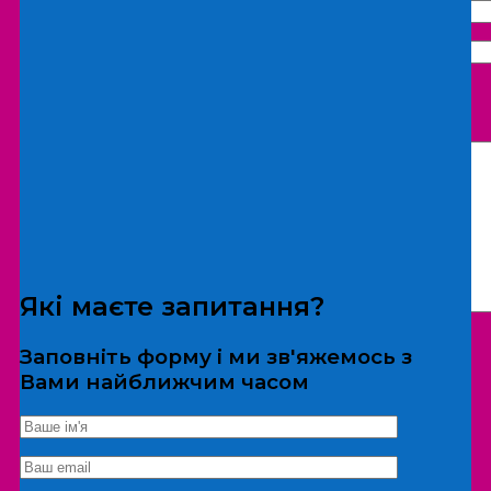
Що бажаєте замовити:
Екскурсія
Локація
Які маєте запитання?
Заповніть форму і ми зв'яжемось з
Вами найближчим часом
*Дані не передаються третім особам
Екскурсія/локація