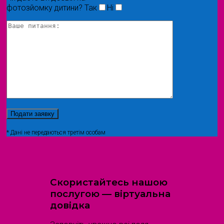
фотозйомку дитини?
Так
Ні
* Дані не передаються третім особам
Скористайтесь нашою
послугою — віртуальна
довідка