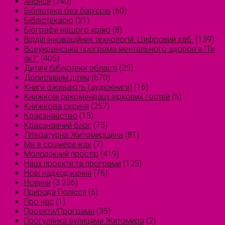
Анонси
(240)
Бібліотека без бар'єрів
(60)
Бібліотекарю
(21)
Біографи нашого краю
(8)
Відділ інноваційних технологій. Цифровий хаб.
(139)
Всеукраїнська програма ментального здоров'я "Ти
як?"
(405)
Дитячі бібліотеки області
(25)
Допитливим дітям
(670)
Книги оживають (аудіокниги)
(16)
Книжкові рекомендації зіркових гостей
(5)
Книжкова скриня
(257)
Краєзнавство
(15)
Краєзнавчий блог
(75)
Літературна Житомирщина
(81)
Ми в соцмережах
(7)
Молодіжний простір
(419)
Наші проєкти та програми
(125)
Нові надходження
(76)
Новини
(3 236)
Природа Полісся
(6)
Про нас
(1)
Проєкти/Програми
(35)
Прогулянка вулицями Житомира
(2)