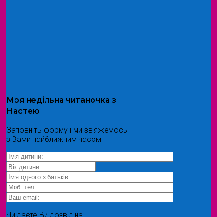
Моя
недільна читаночка
з
Настею
Заповніть форму і ми зв'яжемось
з Вами найближчим часом
Чи даєте Ви дозвіл на