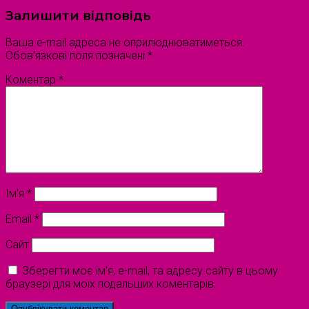
Залишити відповідь
Ваша e-mail адреса не оприлюднюватиметься.
Обов’язкові поля позначені
*
Коментар
*
Ім'я
*
Email
*
Сайт
Зберегти моє ім'я, e-mail, та адресу сайту в цьому
браузері для моїх подальших коментарів.