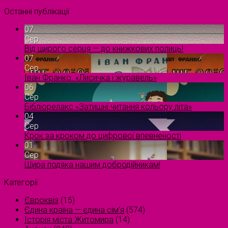
Останні публікації
07
Сер
Від щирого серця — до книжкових полиць!
07
Сер
Іван Франко. «Лисичка і журавель»
06
Сер
Бібліорелакс «Затишні читання кольору літа»
04
Сер
Крок за кроком до цифрової впевненості
01
Сер
Щира подяка нашим добродійникам!
Категорії
Євроквіз
(15)
Єдина країна — єдина сім’я
(574)
Історія міста Житомира
(14)