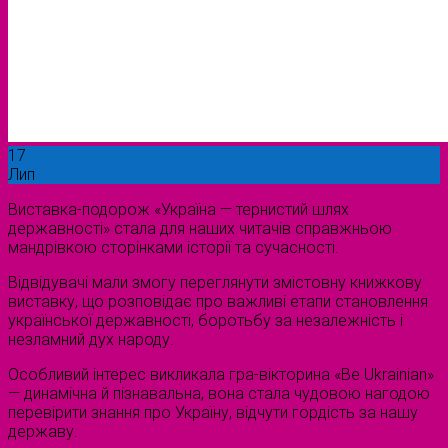
17
Лип
Виставка-подорож «Україна — тернистий шлях
державності» стала для наших читачів справжньою
мандрівкою сторінками історії та сучасності.
Відвідувачі мали змогу переглянути змістовну книжкову
виставку, що розповідає про важливі етапи становлення
української державності, боротьбу за незалежність і
незламний дух народу.
Особливий інтерес викликала гра-вікторина «Be Ukrainian»
— динамічна й пізнавальна, вона стала чудовою нагодою
перевірити знання про Україну, відчути гордість за нашу
державу.