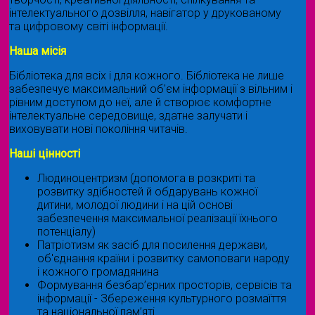
інтелектуального дозвілля, навігатор у друкованому
та цифровому світі інформації.
Наша місія
Бібліотека для всіх і для кожного. Бібліотека не лише
забезпечує максимальний об'єм інформації з вільним і
рівним доступом до неї, але й створює комфортне
інтелектуальне середовище, здатне залучати і
виховувати нові покоління читачів.
Наші цінності
Людиноцентризм (допомога в розкриті та
розвитку здібностей й обдарувань кожної
дитини, молодої людини і на цій основі
забезпечення максимальної реалізації їхнього
потенціалу)
Патріотизм як засіб для посилення держави,
об'єднання країни і розвитку самоповаги народу
і кожного громадянина
Формування безбар’єрних просторів, сервісів та
інформації - Збереження культурного розмаїття
та національної пам’яті