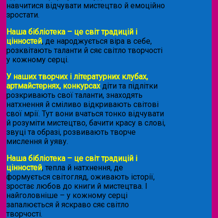
навчитися відчувати мистецтво й емоційно
зростати.
Наша бібліотека – це світ традицій і
цінностей
, де народжується віра в себе,
розквітають таланти й сяє світло творчості
у кожному серці.
У наших творчих і літературних клубах,
артмайстернях, конкурсах
діти та підлітки
розкривають свої таланти, знаходять
натхнення й сміливо відкривають світові
свої мрії. Тут вони вчаться тонко відчувати
й розуміти мистецтво, бачити красу в слові,
звуці та образі, розвивають творче
мислення й уяву.
Наша бібліотека – це світ традицій і
цінностей
, тепла й натхнення, де
формується світогляд, оживають історії,
зростає любов до книги й мистецтва. І
найголовніше – у кожному серці
запалюється й яскраво сяє світло
творчості.