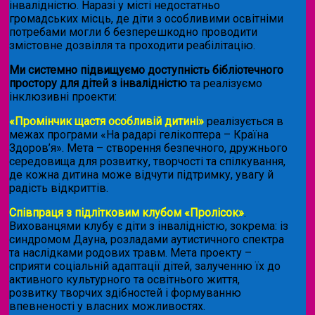
інвалідністю. Наразі у місті недостатньо
громадських місць, де діти з особливими освітніми
потребами могли б безперешкодно проводити
змістовне дозвілля та проходити реабілітацію.
Ми системно підвищуємо доступність бібліотечного
простору для дітей з інвалідністю
та реалізуємо
інклюзивні проекти:
«Промінчик щастя особливій дитині»
реалізується в
межах програми «На радарі гелікоптера – Країна
Здоров’я». Мета – створення безпечного, дружнього
середовища для розвитку, творчості та спілкування,
де кожна дитина може відчути підтримку, увагу й
радість відкриттів.
Співпраця з підлітковим клубом «Пролісок»
.
Вихованцями клубу є діти з інвалідністю, зокрема: із
синдромом Дауна, розладами аутистичного спектра
та наслідками родових травм. Мета проекту –
сприяти соціальній адаптації дітей, залученню їх до
активного культурного та освітнього життя,
розвитку творчих здібностей і формуванню
впевненості у власних можливостях.