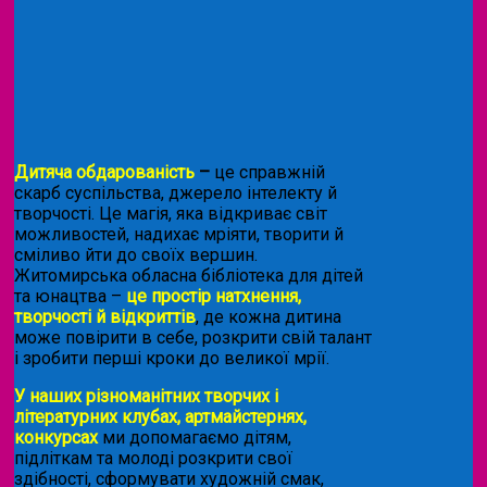
Дитяча обдарованість
–
це справжній
скарб суспільства, джерело інтелекту й
творчості. Це магія, яка відкриває світ
можливостей, надихає мріяти, творити й
сміливо йти до своїх вершин.
Житомирська обласна бібліотека для дітей
та юнацтва –
це простір натхнення,
творчості й відкриттів
, де кожна дитина
може повірити в себе, розкрити свій талант
і зробити перші кроки до великої мрії.
У наших різноманітних творчих і
літературних клубах, артмайстернях,
конкурсах
ми допомагаємо дітям,
підліткам та молоді розкрити свої
здібності, сформувати художній смак,