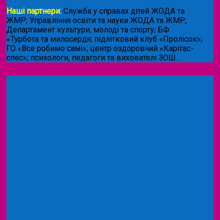
Наші партнери:
Служба у справах дітей ЖОДА та
ЖМР; Управління освіти та науки ЖОДА та ЖМР;
Департамент культури, молоді та спорту; БФ
«Турбота та милосердя; підлітковий клуб «Пролісок»;
ГО «Все робимо самі»; центр оздоровчий «Карітас-
спес»;
психологи, педагоги та вихователі ЗОШ.