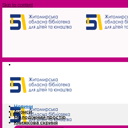
Skip to content
Новини
Анонси
Молодіжний простір
Книжкова скриня