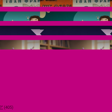
?"
(405)