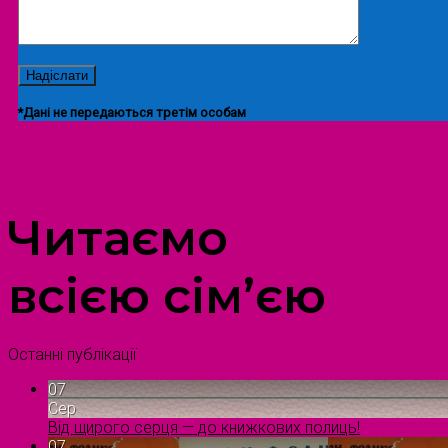
*Дані не передаються третім особам
ПРОСТІР ДОЗВІЛЛЯ ДІТЕЙ ТА ДОРОСЛИХ
Читаємо
всією сім’єю
Останні публікації
07
Сер
Від щирого серця — до книжкових полиць!
07