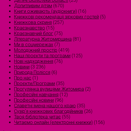
Дитячі бібліотеки області
(25)
Допитливим дітям
(670)
Книги оживають (аудіокниги)
(16)
Книжкові рекомендації зіркових гостей
(5)
Книжкова скриня
(257)
Краєзнавство
(15)
Краєзнавчий блог
(75)
Літературна Житомирщина
(81)
Ми в соцмережах
(7)
Молодіжний простір
(419)
Наші проєкти та програми
(125)
Нові надходження
(76)
Новини
(3 236)
Природа Полісся
(6)
Про нас
(1)
Проєкти/Програми
(35)
Прогулянка вулицями Житомира
(2)
Професійні навчання
(12)
Професійні новини
(96)
Славетні імена нашого краю
(35)
Сузірʼя книжкових благодійників
(26)
Твоя бібліотека читає
(55)
Читаємо онлайн (електронні книжки)
(156)