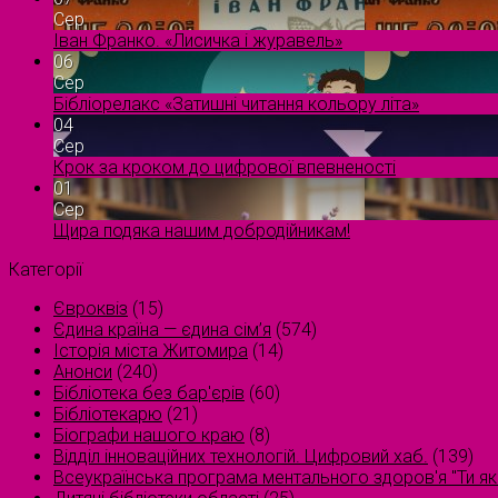
Сер
Іван Франко. «Лисичка і журавель»
06
Сер
Бібліорелакс «Затишні читання кольору літа»
04
Сер
Крок за кроком до цифрової впевненості
01
Сер
Щира подяка нашим добродійникам!
Категорії
Євроквіз
(15)
Єдина країна — єдина сім’я
(574)
Історія міста Житомира
(14)
Анонси
(240)
Бібліотека без бар'єрів
(60)
Бібліотекарю
(21)
Біографи нашого краю
(8)
Відділ інноваційних технологій. Цифровий хаб.
(139)
Всеукраїнська програма ментального здоров'я "Ти як