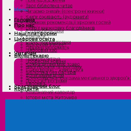
Нові надходження
Твоя бібліотека читає
Menu
Читаємо онлайн (електронні книжки)
Книги оживають (аудіокниги)
Головна
Книжкові рекомендації зіркових гостей
Про нас
Сузірʼя книжкових благодійників
Історія бібліотеки
Наші платформи
Контакти
Цифрова освіта
Структура бібліотеки
Безпечний інтернет
Офіційна інформація
Цифровий хаб
Читачам
Бібліотекарю
Пам’ятка читача
Професійні новини
Кожна дитина має право
Наші проєкти та програми
Єдина країна — єдина сім’я
Бібліотека без бар’єрів
Допитливим дітям
Всеукраїнська програма ментального здоров’я “
Проєкти/Програми
Євроквіз
Краєзнавчий блог
Контакти
Краєзнавчий календар
Історія міста Житомира
Біографи нашого краю
Природа Полісся
Літературна Житомирщина
Славетні імена нашого краю
Menu