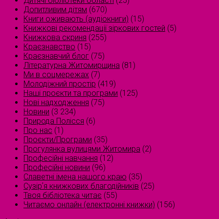
Дитячі бібліотеки області
(25)
Допитливим дітям
(670)
Книги оживають (аудіокниги)
(15)
Книжкові рекомендації зіркових гостей
(5)
Книжкова скриня
(255)
Краєзнавство
(15)
Краєзнавчий блог
(75)
Літературна Житомирщина
(81)
Ми в соцмережах
(7)
Молодіжний простір
(419)
Наші проєкти та програми
(125)
Нові надходження
(75)
Новини
(3 234)
Природа Полісся
(6)
Про нас
(1)
Проєкти/Програми
(35)
Прогулянка вулицями Житомира
(2)
Професійні навчання
(12)
Професійні новини
(96)
Славетні імена нашого краю
(35)
Сузірʼя книжкових благодійників
(25)
Твоя бібліотека читає
(55)
Читаємо онлайн (електронні книжки)
(156)