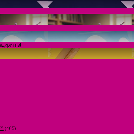
ідкриттів!
?"
(405)