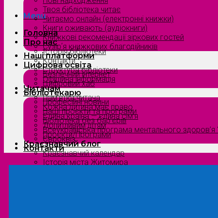
Нові надходження
Твоя бібліотека читає
Menu
Читаємо онлайн (електронні книжки)
Книги оживають (аудіокниги)
Головна
Книжкові рекомендації зіркових гостей
Про нас
Сузірʼя книжкових благодійників
Історія бібліотеки
Наші платформи
Контакти
Цифрова освіта
Структура бібліотеки
Безпечний інтернет
Офіційна інформація
Цифровий хаб
Читачам
Бібліотекарю
Пам’ятка читача
Професійні новини
Кожна дитина має право
Наші проєкти та програми
Єдина країна — єдина сім’я
Бібліотека без бар’єрів
Допитливим дітям
Всеукраїнська програма ментального здоров’я “
Проєкти/Програми
Євроквіз
Краєзнавчий блог
Контакти
Краєзнавчий календар
Історія міста Житомира
Біографи нашого краю
Природа Полісся
Літературна Житомирщина
Славетні імена нашого краю
Menu