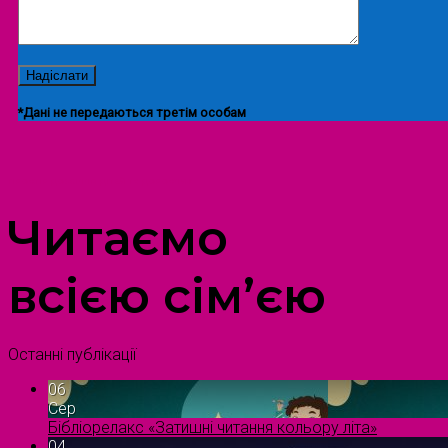
*Дані не передаються третім особам
ПРОСТІР ДОЗВІЛЛЯ ДІТЕЙ ТА ДОРОСЛИХ
Читаємо
всією сім’єю
Останні публікації
06
Сер
Бібліорелакс «Затишні читання кольору літа»
04