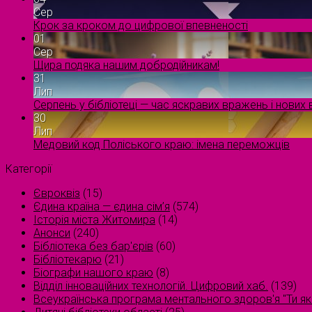
Сер
Крок за кроком до цифрової впевненості
01
Сер
Щира подяка нашим добродійникам!
31
Лип
Серпень у бібліотеці — час яскравих вражень і нових в
30
Лип
Медовий код Поліського краю: імена переможців
Категорії
Євроквіз
(15)
Єдина країна — єдина сім’я
(574)
Історія міста Житомира
(14)
Анонси
(240)
Бібліотека без бар'єрів
(60)
Бібліотекарю
(21)
Біографи нашого краю
(8)
Відділ інноваційних технологій. Цифровий хаб.
(139)
Всеукраїнська програма ментального здоров'я "Ти як