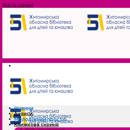
Skip to content
Новини
Анонси
Молодіжний простір
Книжкова скриня