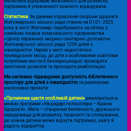
бібліотека відкриває можливості для розвитку,
підтримки й упевненості кожного відвідувача.
Статистика.
За даними управління охорони здоров’я
Житомирської міської ради станом на 01.01. 2025
року в місті Житомирі перебувають на обліку у
сімейних лікарів комунального підприємства
«Центр первинної медико-санітарної допомоги»
Житомирської міської ради 1209 дітей з
інвалідністю. Наразі у місті недостатньо
громадських місць, де діти з особливими освітніми
потребами могли б безперешкодно проводити
змістовне дозвілля та проходити реабілітацію.
Ми системно підвищуємо доступність бібліотечного
простору для дітей з інвалідністю
та реалізуємо
інклюзивні проекти:
«Промінчик щастя особливій дитині»
реалізується в
межах програми «На радарі гелікоптера – Країна
Здоров’я». Мета – створення безпечного, дружнього
середовища для розвитку, творчості та спілкування,
де кожна дитина може відчути підтримку, увагу й
радість відкриттів.