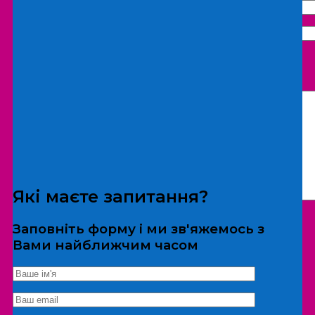
Що бажаєте замовити:
Екскурсія
Локація
Які маєте запитання?
Заповніть форму і ми зв'яжемось з
Вами найближчим часом
*Дані не передаються третім особам
Екскурсія/локація