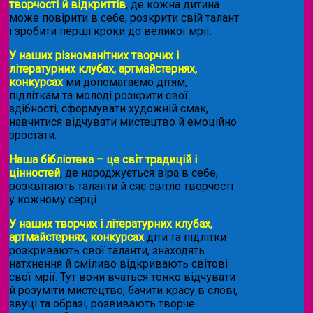
творчості й відкриттів
, де кожна дитина
може повірити в себе, розкрити свій талант
і зробити перші кроки до великої мрії.
У наших різноманітних творчих і
літературних клубах, артмайстернях,
конкурсах
ми допомагаємо дітям,
підліткам та молоді розкрити свої
здібності, сформувати художній смак,
навчитися відчувати мистецтво й емоційно
зростати.
Наша бібліотека – це світ традицій і
цінностей
, де народжується віра в себе,
розквітають таланти й сяє світло творчості
у кожному серці.
У наших творчих і літературних клубах,
артмайстернях, конкурсах
діти та підлітки
розкривають свої таланти, знаходять
натхнення й сміливо відкривають світові
свої мрії. Тут вони вчаться тонко відчувати
й розуміти мистецтво, бачити красу в слові,
звуці та образі, розвивають творче