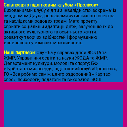
Співпраця з підлітковим клубом «Пролісок»
.
Вихованцями клубу є діти з інвалідністю, зокрема: із
синдромом Дауна, розладами аутистичного спектра
та наслідками родових травм. Мета проекту –
сприяти соціальній адаптації дітей, залученню їх до
активного культурного та освітнього життя,
розвитку творчих здібностей і формуванню
впевненості у власних можливостях.
Наші партнери:
Служба у справах дітей ЖОДА та
ЖМР; Управління освіти та науки ЖОДА та ЖМР;
Департамент культури, молоді та спорту; БФ
«Турбота та милосердя; підлітковий клуб «Пролісок»;
ГО «Все робимо самі»; центр оздоровчий «Карітас-
спес»;
психологи, педагоги та вихователі ЗОШ.