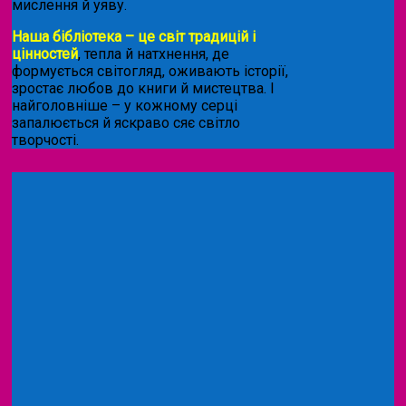
мислення й уяву.
Наша бібліотека – це світ традицій і
цінностей
, тепла й натхнення, де
формується світогляд, оживають історії,
зростає любов до книги й мистецтва. І
найголовніше – у кожному серці
запалюється й яскраво сяє світло
творчості.