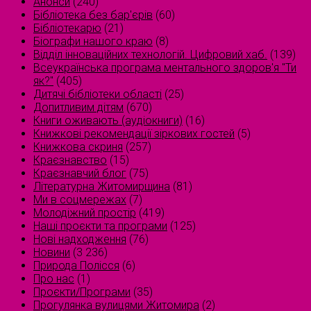
Анонси
(240)
Бібліотека без бар'єрів
(60)
Бібліотекарю
(21)
Біографи нашого краю
(8)
Відділ інноваційних технологій. Цифровий хаб.
(139)
Всеукраїнська програма ментального здоров'я "Ти
як?"
(405)
Дитячі бібліотеки області
(25)
Допитливим дітям
(670)
Книги оживають (аудіокниги)
(16)
Книжкові рекомендації зіркових гостей
(5)
Книжкова скриня
(257)
Краєзнавство
(15)
Краєзнавчий блог
(75)
Літературна Житомирщина
(81)
Ми в соцмережах
(7)
Молодіжний простір
(419)
Наші проєкти та програми
(125)
Нові надходження
(76)
Новини
(3 236)
Природа Полісся
(6)
Про нас
(1)
Проєкти/Програми
(35)
Прогулянка вулицями Житомира
(2)