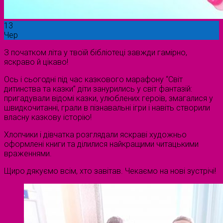
13
Чер
З початком літа у твоїй бібліотеці завжди гамірно,
яскраво й цікаво!
Ось і сьогодні під час казкового марафону “Світ
дитинства та казки” діти занурились у світ фантазій:
пригадували відомі казки, улюблених героїв, змагалися у
швидкочитанні, грали в пізнавальні ігри і навіть створили
власну казкову історію!
Хлопчики і дівчатка розглядали яскраві художньо
оформлені книги та ділилися найкращими читацькими
враженнями.
Щиро дякуємо всім, хто завітав. Чекаємо на нові зустрічі!