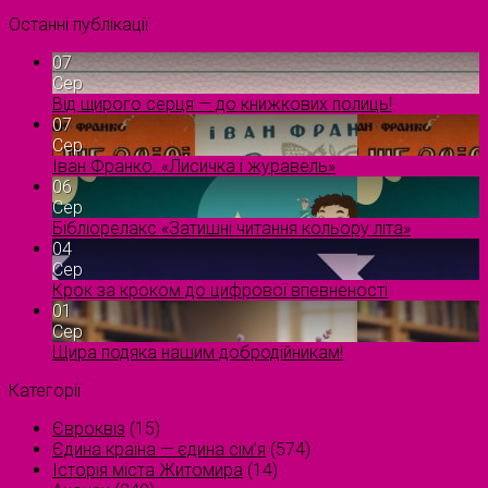
Останні публікації
07
Сер
Від щирого серця — до книжкових полиць!
07
Сер
Іван Франко. «Лисичка і журавель»
06
Сер
Бібліорелакс «Затишні читання кольору літа»
04
Сер
Крок за кроком до цифрової впевненості
01
Сер
Щира подяка нашим добродійникам!
Категорії
Євроквіз
(15)
Єдина країна — єдина сім’я
(574)
Історія міста Житомира
(14)