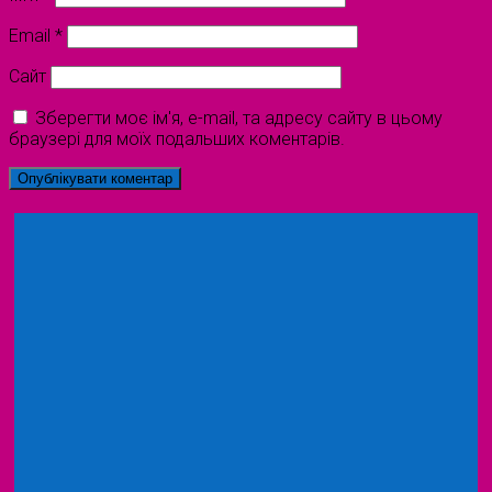
Email
*
Сайт
Зберегти моє ім'я, e-mail, та адресу сайту в цьому
браузері для моїх подальших коментарів.