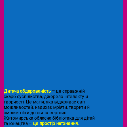
Дитяча обдарованість
–
це справжній
скарб суспільства, джерело інтелекту й
творчості. Це магія, яка відкриває світ
можливостей, надихає мріяти, творити й
сміливо йти до своїх вершин.
Житомирська обласна бібліотека для дітей
та юнацтва –
це простір натхнення,