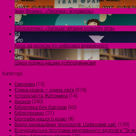
Сер
Іван Франко. «Лисичка і журавель»
06
Сер
Бібліорелакс «Затишні читання кольору літа»
04
Сер
Крок за кроком до цифрової впевненості
01
Сер
Щира подяка нашим добродійникам!
Категорії
Євроквіз
(15)
Єдина країна — єдина сім’я
(574)
Історія міста Житомира
(14)
Анонси
(240)
Бібліотека без бар'єрів
(60)
Бібліотекарю
(21)
Біографи нашого краю
(8)
Відділ інноваційних технологій. Цифровий хаб.
(139)
Всеукраїнська програма ментального здоров'я "Ти як