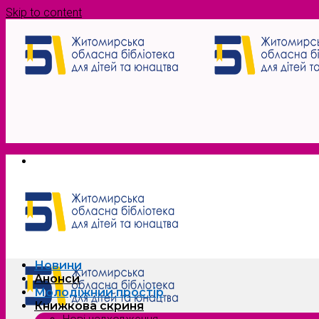
Skip to content
Новини
Анонси
Молодіжний простір
Книжкова скриня