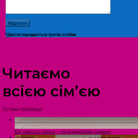
*Дані не передаються третім особам
ПРОСТІР ДОЗВІЛЛЯ ДІТЕЙ ТА ДОРОСЛИХ
Читаємо
всією сім’єю
Останні публікації
07
Сер
Від щирого серця — до книжкових полиць!
07