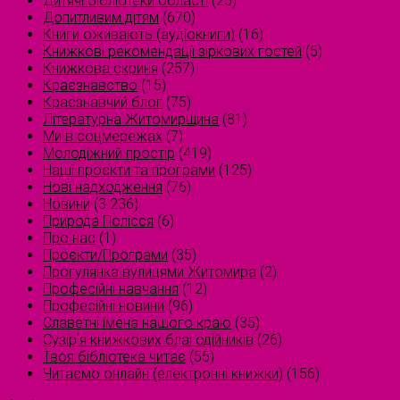
Дитячі бібліотеки області
(25)
Допитливим дітям
(670)
Книги оживають (аудіокниги)
(16)
Книжкові рекомендації зіркових гостей
(5)
Книжкова скриня
(257)
Краєзнавство
(15)
Краєзнавчий блог
(75)
Літературна Житомирщина
(81)
Ми в соцмережах
(7)
Молодіжний простір
(419)
Наші проєкти та програми
(125)
Нові надходження
(76)
Новини
(3 236)
Природа Полісся
(6)
Про нас
(1)
Проєкти/Програми
(35)
Прогулянка вулицями Житомира
(2)
Професійні навчання
(12)
Професійні новини
(96)
Славетні імена нашого краю
(35)
Сузірʼя книжкових благодійників
(26)
Твоя бібліотека читає
(55)
Читаємо онлайн (електронні книжки)
(156)