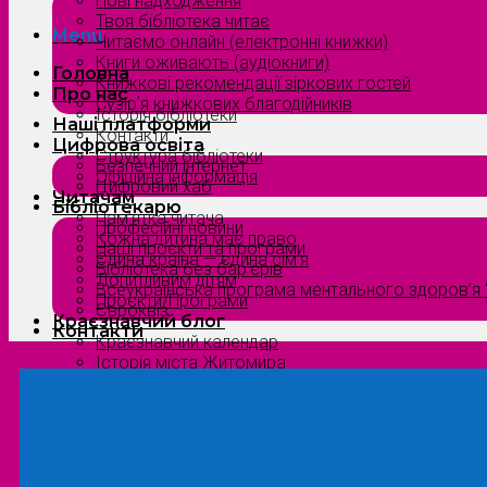
Нові надходження
Твоя бібліотека читає
Menu
Читаємо онлайн (електронні книжки)
Книги оживають (аудіокниги)
Головна
Книжкові рекомендації зіркових гостей
Про нас
Сузірʼя книжкових благодійників
Історія бібліотеки
Наші платформи
Контакти
Цифрова освіта
Структура бібліотеки
Безпечний інтернет
Офіційна інформація
Цифровий хаб
Читачам
Бібліотекарю
Пам’ятка читача
Професійні новини
Кожна дитина має право
Наші проєкти та програми
Єдина країна — єдина сім’я
Бібліотека без бар’єрів
Допитливим дітям
Всеукраїнська програма ментального здоров’я “
Проєкти/Програми
Євроквіз
Краєзнавчий блог
Контакти
Краєзнавчий календар
Історія міста Житомира
Біографи нашого краю
Природа Полісся
Літературна Житомирщина
Славетні імена нашого краю
Menu