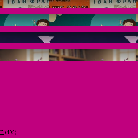
?"
(405)