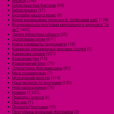
Анонси
(240)
Бібліотека без бар'єрів
(60)
Бібліотекарю
(21)
Біографи нашого краю
(8)
Відділ інноваційних технологій. Цифровий хаб.
(139)
Всеукраїнська програма ментального здоров'я "Ти
як?"
(405)
Дитячі бібліотеки області
(25)
Допитливим дітям
(671)
Книги оживають (аудіокниги)
(16)
Книжкові рекомендації зіркових гостей
(5)
Книжкова скриня
(257)
Краєзнавство
(15)
Краєзнавчий блог
(75)
Літературна Житомирщина
(81)
Ми в соцмережах
(7)
Молодіжний простір
(419)
Наші проєкти та програми
(125)
Нові надходження
(76)
Новини
(3 237)
Природа Полісся
(6)
Про нас
(1)
Проєкти/Програми
(35)
Прогулянка вулицями Житомира
(2)