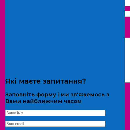
Що бажаєте замовити:
Екскурсія
Локація
Які маєте запитання?
Заповніть форму і ми зв'яжемось з
Вами найближчим часом
*Дані не передаються третім особам
Екскурсія/локація