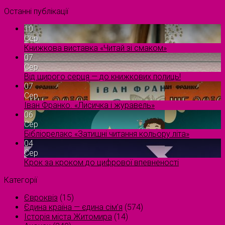
Останні публікації
10
Сер
Книжкова виставка «Читай зі смаком»
07
Сер
Від щирого серця — до книжкових полиць!
07
Сер
Іван Франко. «Лисичка і журавель»
06
Сер
Бібліорелакс «Затишні читання кольору літа»
04
Сер
Крок за кроком до цифрової впевненості
Категорії
Євроквіз
(15)
Єдина країна — єдина сім’я
(574)
Історія міста Житомира
(14)