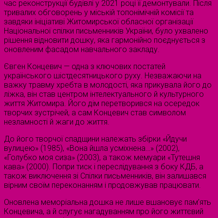
час реконструкції будівлі у 2021 році її демонтували. Після
тривалих обговорень у міській топонімічній комісії та
завдяки ініціативі Житомирської обласної організації
Національної спілки письменників України, було ухвалено
рішення відновити дошку, яка гармонійно поєднується з
оновленим фасадом навчального закладу.
Євген Концевич — одна з ключових постатей
українського шістдесятницького руху. Незважаючи на
важку травму хребта в молодості, яка прикувала його до
ліжка, він став центром інтелектуального й культурного
життя Житомира. Його дім перетворився на осередок
творчих зустрічей, а сам Концевич став символом
незламності й жаги до життя.
До його творчої спадщини належать збірки «Йдучи
вулицею» (1985), «Вона йшла усміхнена…» (2002),
«Голубко моя сиза» (2003), а також мемуари «Тутешня
кава» (2000). Попри тиск і переслідування з боку КДБ, а
також виключення зі Спілки письменників, він залишався
вірним своїм переконанням і продовжував працювати.
Оновлена меморіальна дошка не лише вшановує пам’ять
Концевича, а й слугує нагадуванням про його життєвий