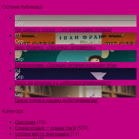
Останні публікації
07
Сер
Від щирого серця — до книжкових полиць!
07
Сер
Іван Франко. «Лисичка і журавель»
06
Сер
Бібліорелакс «Затишні читання кольору літа»
04
Сер
Крок за кроком до цифрової впевненості
01
Сер
Щира подяка нашим добродійникам!
Категорії
Євроквіз
(15)
Єдина країна — єдина сім’я
(574)
Історія міста Житомира
(14)