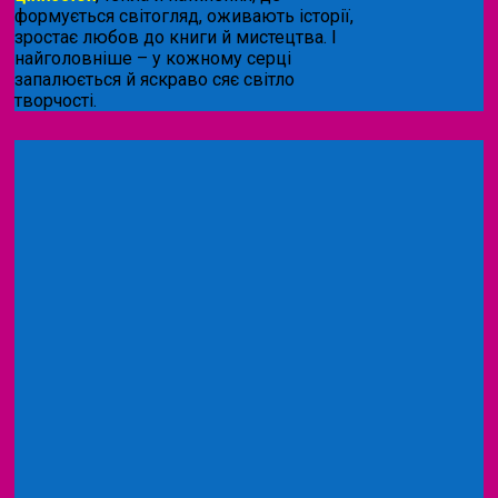
формується світогляд, оживають історії,
зростає любов до книги й мистецтва. І
найголовніше – у кожному серці
запалюється й яскраво сяє світло
творчості.