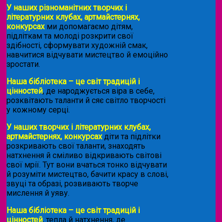
У наших різноманітних творчих і
літературних клубах, артмайстернях,
конкурсах
ми допомагаємо дітям,
підліткам та молоді розкрити свої
здібності, сформувати художній смак,
навчитися відчувати мистецтво й емоційно
зростати.
Наша бібліотека – це світ традицій і
цінностей
, де народжується віра в себе,
розквітають таланти й сяє світло творчості
у кожному серці.
У наших творчих і літературних клубах,
артмайстернях, конкурсах
діти та підлітки
розкривають свої таланти, знаходять
натхнення й сміливо відкривають світові
свої мрії. Тут вони вчаться тонко відчувати
й розуміти мистецтво, бачити красу в слові,
звуці та образі, розвивають творче
мислення й уяву.
Наша бібліотека – це світ традицій і
цінностей
, тепла й натхнення, де