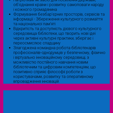
об'єднання країни і розвитку самоповаги народу
і кожного громадянина
Формування безбар’єрних просторів, сервісів та
інформації - Збереження культурного розмаїття
та національної пам’яті
Відкритість та доступність дієвого культурного
середовища бібліотеки, що творить нові ідеї
через активні культурні практики, зберігає і
переосмислює спадщину
Злагоджена командна робота бібліотекарів
професіоналів-однодумців у безпечному, фізично
і віртуально інноваційному середовищі, з
можливістю постійного навчання новим
бібліотечним та цифровим компетенціям, що
позитивно сприяє філософії роботи з
користувачами, розвитку та оперативному
впровадження інновацій.