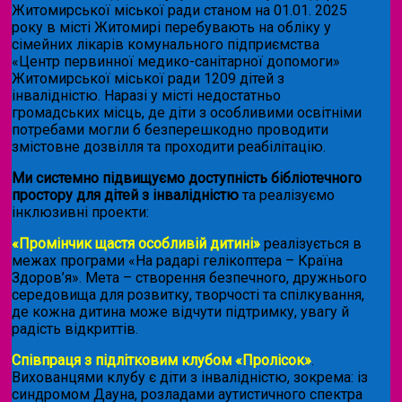
Житомирської міської ради станом на 01.01. 2025
року в місті Житомирі перебувають на обліку у
сімейних лікарів комунального підприємства
«Центр первинної медико-санітарної допомоги»
Житомирської міської ради 1209 дітей з
інвалідністю. Наразі у місті недостатньо
громадських місць, де діти з особливими освітніми
потребами могли б безперешкодно проводити
змістовне дозвілля та проходити реабілітацію.
Ми системно підвищуємо доступність бібліотечного
простору для дітей з інвалідністю
та реалізуємо
інклюзивні проекти:
«Промінчик щастя особливій дитині»
реалізується в
межах програми «На радарі гелікоптера – Країна
Здоров’я». Мета – створення безпечного, дружнього
середовища для розвитку, творчості та спілкування,
де кожна дитина може відчути підтримку, увагу й
радість відкриттів.
Співпраця з підлітковим клубом «Пролісок»
.
Вихованцями клубу є діти з інвалідністю, зокрема: із
синдромом Дауна, розладами аутистичного спектра