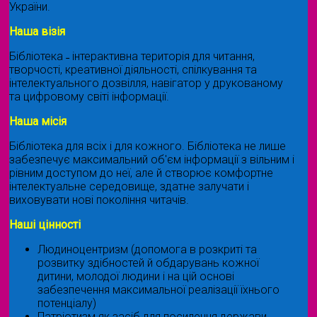
України.
Наша візія
Бібліотека ˗ інтерактивна територія для читання,
творчості, креативної діяльності, спілкування та
інтелектуального дозвілля, навігатор у друкованому
та цифровому світі інформації.
Наша місія
Бібліотека для всіх і для кожного. Бібліотека не лише
забезпечує максимальний об'єм інформації з вільним і
рівним доступом до неї, але й створює комфортне
інтелектуальне середовище, здатне залучати і
виховувати нові покоління читачів.
Наші цінності
Людиноцентризм (допомога в розкриті та
розвитку здібностей й обдарувань кожної
дитини, молодої людини і на цій основі
забезпечення максимальної реалізації їхнього
потенціалу)
Патріотизм як засіб для посилення держави,