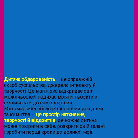
Дитяча обдарованість
–
це справжній
скарб суспільства, джерело інтелекту й
творчості. Це магія, яка відкриває світ
можливостей, надихає мріяти, творити й
сміливо йти до своїх вершин.
Житомирська обласна бібліотека для дітей
та юнацтва –
це простір натхнення,
творчості й відкриттів
, де кожна дитина
може повірити в себе, розкрити свій талант
і зробити перші кроки до великої мрії.