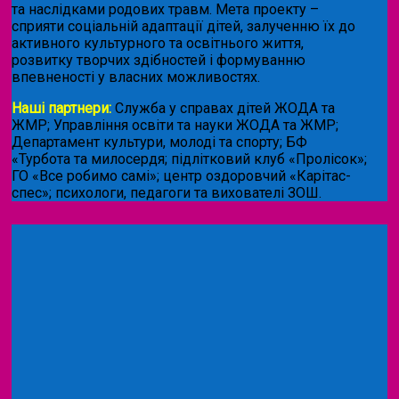
та наслідками родових травм. Мета проекту –
сприяти соціальній адаптації дітей, залученню їх до
активного культурного та освітнього життя,
розвитку творчих здібностей і формуванню
впевненості у власних можливостях.
Наші партнери:
Служба у справах дітей ЖОДА та
ЖМР; Управління освіти та науки ЖОДА та ЖМР;
Департамент культури, молоді та спорту; БФ
«Турбота та милосердя; підлітковий клуб «Пролісок»;
ГО «Все робимо самі»; центр оздоровчий «Карітас-
спес»;
психологи, педагоги та вихователі ЗОШ.