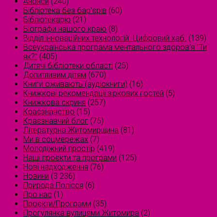
Анонси
(240)
Бібліотека без бар'єрів
(60)
Бібліотекарю
(21)
Біографи нашого краю
(8)
Відділ інноваційних технологій. Цифровий хаб.
(139)
Всеукраїнська програма ментального здоров'я "Ти
як?"
(405)
Дитячі бібліотеки області
(25)
Допитливим дітям
(670)
Книги оживають (аудіокниги)
(16)
Книжкові рекомендації зіркових гостей
(5)
Книжкова скриня
(257)
Краєзнавство
(15)
Краєзнавчий блог
(75)
Літературна Житомирщина
(81)
Ми в соцмережах
(7)
Молодіжний простір
(419)
Наші проєкти та програми
(125)
Нові надходження
(76)
Новини
(3 236)
Природа Полісся
(6)
Про нас
(1)
Проєкти/Програми
(35)
Прогулянка вулицями Житомира
(2)