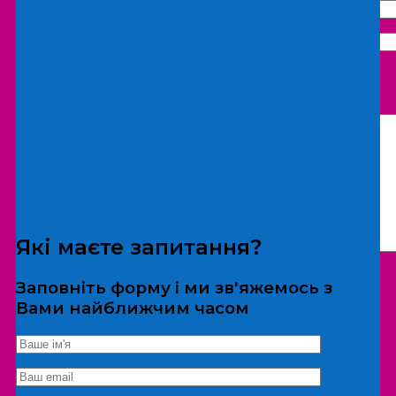
Що бажаєте замовити:
Екскурсія
Локація
Які маєте запитання?
Заповніть форму і ми зв'яжемось з
Вами найближчим часом
*Дані не передаються третім особам
Екскурсія/локація