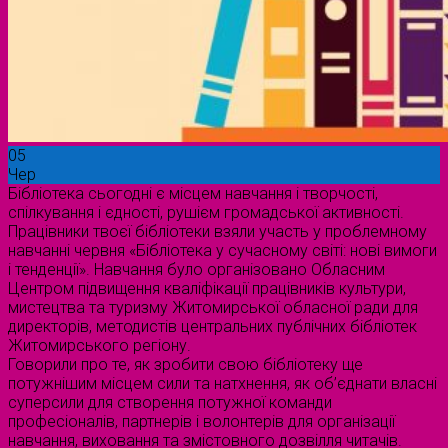
05
Чер
Бібліотека сьогодні є місцем навчання і творчості,
спілкування і єдності, рушієм громадської активності.
Працівники твоєї бібліотеки взяли участь у проблемному
навчанні червня «Бібліотека у сучасному світі: нові вимоги
і тенденції». Навчання було організовано Обласним
Центром підвищення кваліфікації працівників культури,
мистецтва та туризму Житомирської обласної ради для
директорів, методистів центральних публічних бібліотек
Житомирського регіону.
Говорили про те, як зробити свою бібліотеку ще
потужнішим місцем сили та натхнення, як об’єднати власні
суперсили для створення потужної команди
професіоналів, партнерів і волонтерів для організації
навчання, виховання та змістовного дозвілля читачів.