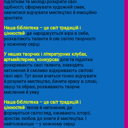
підліткам та молоді розкрити свої
здібності, сформувати художній смак,
навчитися відчувати мистецтво й емоційно
зростати.
Наша бібліотека – це світ традицій і
цінностей
, де народжується віра в себе,
розквітають таланти й сяє світло творчості
у кожному серці.
У наших творчих і літературних клубах,
артмайстернях, конкурсах
діти та підлітки
розкривають свої таланти, знаходять
натхнення й сміливо відкривають світові
свої мрії. Тут вони вчаться тонко відчувати
й розуміти мистецтво, бачити красу в слові,
звуці та образі, розвивають творче
мислення й уяву.
Наша бібліотека – це світ традицій і
цінностей
, тепла й натхнення, де
формується світогляд, оживають історії,
зростає любов до книги й мистецтва. І
найголовніше – у кожному серці