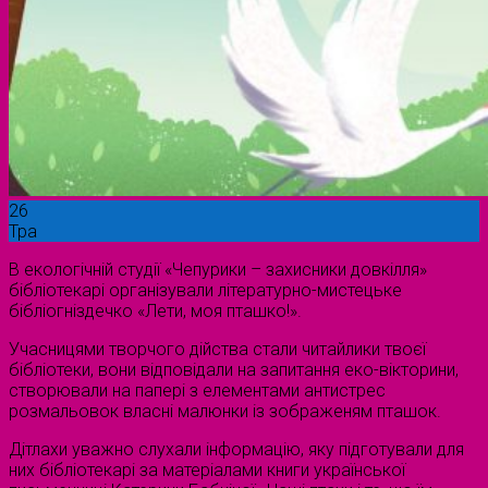
26
Тра
В екологічній студії «Чепурики – захисники довкілля»
бібліотекарі організували літературно-мистецьке
бібліогніздечко «Лети, моя пташко!».
Учасницями творчого дійства стали читайлики твоєї
бібліотеки, вони відповідали на запитання еко-вікторини,
створювали на папері з елементами антистрес
розмальовок власні малюнки із зображеням пташок.
Дітлахи уважно слухали інформацію, яку підготували для
них бібліотекарі за матеріалами книги української