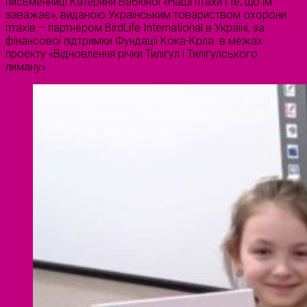
письменниці Катерини Бабкіної «Наші птахи і те, що їм
заважає», виданою Українським товариством охорони
птахів – партнером BirdLife International в Україні, за
фінансової підтримки Фундації Кока-Крла в межах
проєкту «Відновлення річки Тилігул і Тилігулського
лиману».