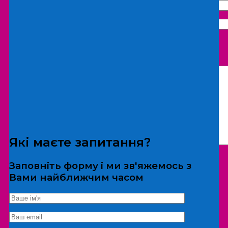
Що бажаєте замовити:
Екскурсія
Локація
Які маєте запитання?
Заповніть форму і ми зв'яжемось з
Вами найближчим часом
*Дані не передаються третім особам
Екскурсія/локація