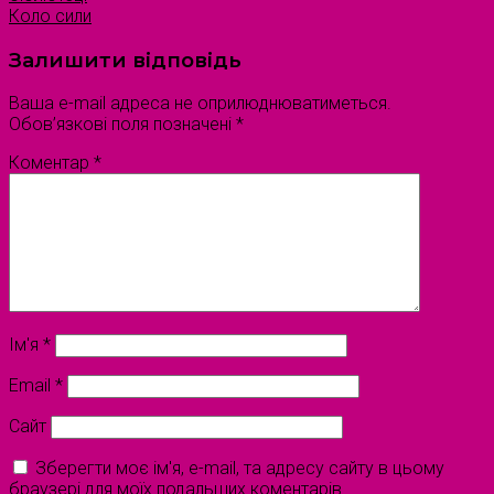
Коло сили
Залишити відповідь
Ваша e-mail адреса не оприлюднюватиметься.
Обов’язкові поля позначені
*
Коментар
*
Ім'я
*
Email
*
Сайт
Зберегти моє ім'я, e-mail, та адресу сайту в цьому
браузері для моїх подальших коментарів.