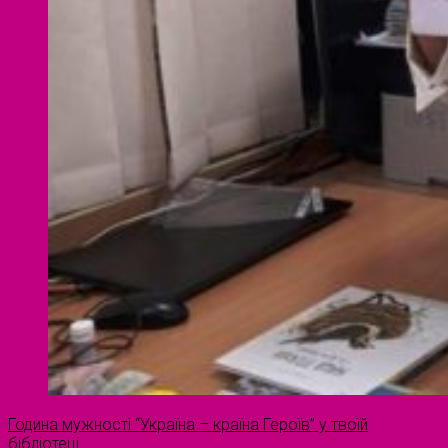
Година мужності “Україна – країна Героїв” у твоїй
бібліотеці