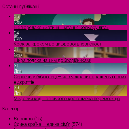
Останні публікації
06
Сер
Бібліорелакс «Затишні читання кольору літа»
04
Сер
Крок за кроком до цифрової впевненості
01
Сер
Щира подяка нашим добродійникам!
31
Лип
Серпень у бібліотеці — час яскравих вражень і нових
відкриттів!
30
Лип
Медовий код Поліського краю: імена переможців
Категорії
Євроквіз
(15)
Єдина країна — єдина сім’я
(574)