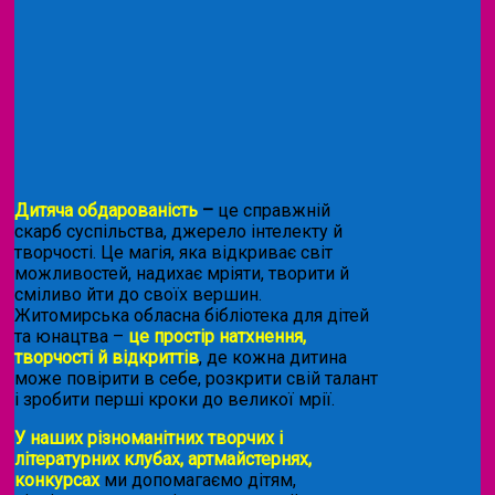
Дитяча обдарованість
–
це справжній
скарб суспільства, джерело інтелекту й
творчості. Це магія, яка відкриває світ
можливостей, надихає мріяти, творити й
сміливо йти до своїх вершин.
Житомирська обласна бібліотека для дітей
та юнацтва –
це простір натхнення,
творчості й відкриттів
, де кожна дитина
може повірити в себе, розкрити свій талант
і зробити перші кроки до великої мрії.
У наших різноманітних творчих і
літературних клубах, артмайстернях,
конкурсах
ми допомагаємо дітям,