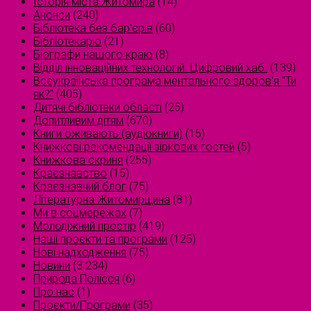
Історія міста Житомира
(14)
Анонси
(240)
Бібліотека без бар'єрів
(60)
Бібліотекарю
(21)
Біографи нашого краю
(8)
Відділ інноваційних технологій. Цифровий хаб.
(139)
Всеукраїнська програма ментального здоров'я "Ти
як?"
(405)
Дитячі бібліотеки області
(25)
Допитливим дітям
(670)
Книги оживають (аудіокниги)
(15)
Книжкові рекомендації зіркових гостей
(5)
Книжкова скриня
(255)
Краєзнавство
(15)
Краєзнавчий блог
(75)
Літературна Житомирщина
(81)
Ми в соцмережах
(7)
Молодіжний простір
(419)
Наші проєкти та програми
(125)
Нові надходження
(75)
Новини
(3 234)
Природа Полісся
(6)
Про нас
(1)
Проєкти/Програми
(35)