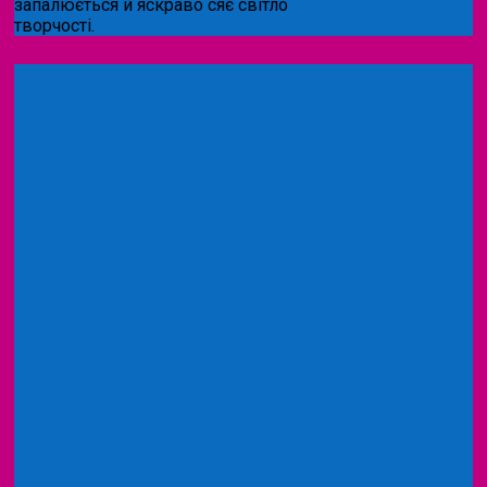
запалюється й яскраво сяє світло
творчості.