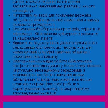
дитини, молодої людини і на цій основі
забезпечення максимальної реалізації їхнього
потенціалу)
Патріотизм як засіб для посилення держави,
об'єднання країни і розвитку самоповаги народу
і кожного громадянина
Формування безбар’єрних просторів, сервісів та
інформації - Збереження культурного розмаїття
та національної пам’яті
Відкритість та доступність дієвого культурного
середовища бібліотеки, що творить нові ідеї
через активні культурні практики, зберігає і
переосмислює спадщину
Злагоджена командна робота бібліотекарів
професіоналів-однодумців у безпечному, фізично
і віртуально інноваційному середовищі, з
можливістю постійного навчання новим
бібліотечним та цифровим компетенціям, що
позитивно сприяє філософії роботи з
користувачами, розвитку та оперативному
впровадження інновацій.