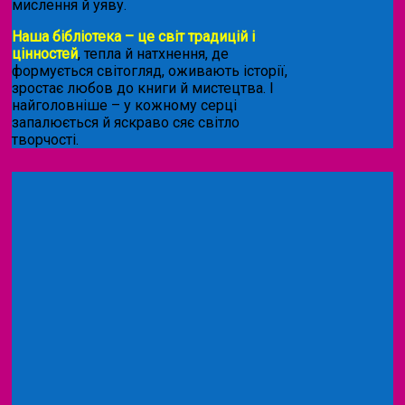
мислення й уяву.
Наша бібліотека – це світ традицій і
цінностей
, тепла й натхнення, де
формується світогляд, оживають історії,
зростає любов до книги й мистецтва. І
найголовніше – у кожному серці
запалюється й яскраво сяє світло
творчості.