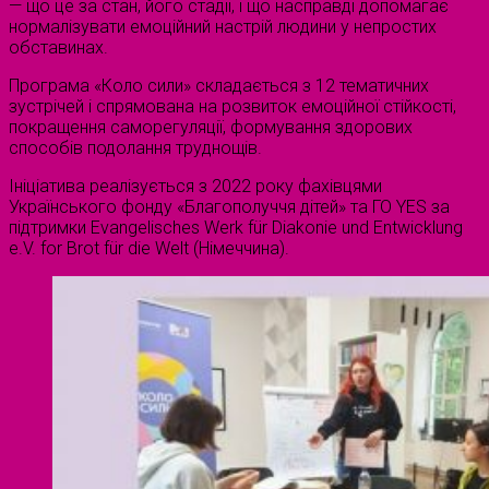
— що це за стан, його стадії, і що насправді допомагає
нормалізувати емоційний настрій людини у непростих
обставинах.
Програма «Коло сили» складається з 12 тематичних
зустрічей і спрямована на розвиток емоційної стійкості,
покращення саморегуляції, формування здорових
способів подолання труднощів.
Ініціатива реалізується з 2022 року фахівцями
Українського фонду «Благополуччя дітей» та ГО YES за
підтримки Evangelisches Werk für Diakonie und Entwicklung
e.V. for Brot für die Welt (Німеччина).