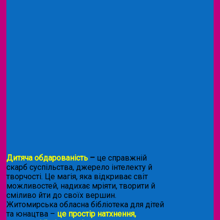
Дитяча обдарованість
–
це справжній
скарб суспільства, джерело інтелекту й
творчості. Це магія, яка відкриває світ
можливостей, надихає мріяти, творити й
сміливо йти до своїх вершин.
Житомирська обласна бібліотека для дітей
та юнацтва –
це простір натхнення,