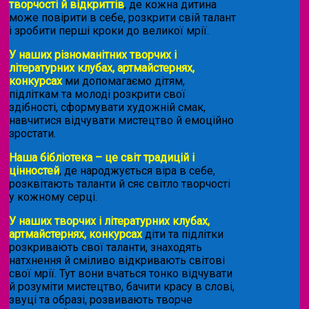
творчості й відкриттів
, де кожна дитина
може повірити в себе, розкрити свій талант
і зробити перші кроки до великої мрії.
У наших різноманітних творчих і
літературних клубах, артмайстернях,
конкурсах
ми допомагаємо дітям,
підліткам та молоді розкрити свої
здібності, сформувати художній смак,
навчитися відчувати мистецтво й емоційно
зростати.
Наша бібліотека – це світ традицій і
цінностей
, де народжується віра в себе,
розквітають таланти й сяє світло творчості
у кожному серці.
У наших творчих і літературних клубах,
артмайстернях, конкурсах
діти та підлітки
розкривають свої таланти, знаходять
натхнення й сміливо відкривають світові
свої мрії. Тут вони вчаться тонко відчувати
й розуміти мистецтво, бачити красу в слові,
звуці та образі, розвивають творче