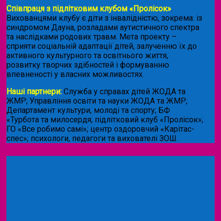
Співпраця з підлітковим клубом «Пролісок»
.
Вихованцями клубу є діти з інвалідністю, зокрема: із
синдромом Дауна, розладами аутистичного спектра
та наслідками родових травм. Мета проекту –
сприяти соціальній адаптації дітей, залученню їх до
активного культурного та освітнього життя,
розвитку творчих здібностей і формуванню
впевненості у власних можливостях.
Наші партнери:
Служба у справах дітей ЖОДА та
ЖМР; Управління освіти та науки ЖОДА та ЖМР;
Департамент культури, молоді та спорту; БФ
«Турбота та милосердя; підлітковий клуб «Пролісок»;
ГО «Все робимо самі»; центр оздоровчий «Карітас-
спес»;
психологи, педагоги та вихователі ЗОШ.