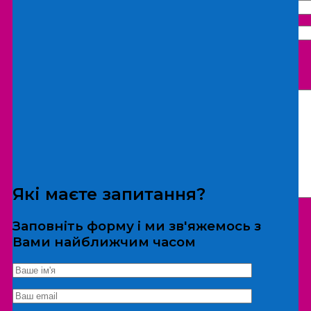
Що бажаєте замовити:
Екскурсія
Локація
Які маєте запитання?
Заповніть форму і ми зв'яжемось з
Вами найближчим часом
*Дані не передаються третім особам
Екскурсія/локація