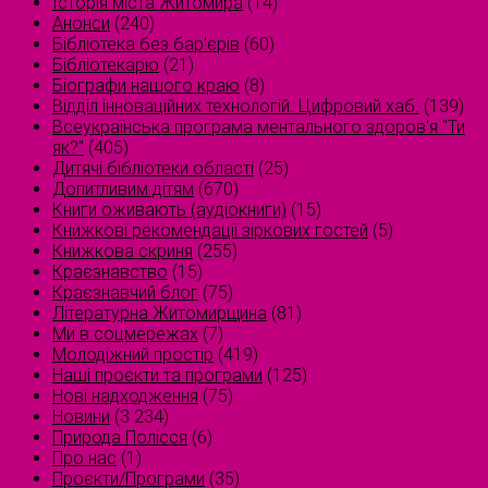
Історія міста Житомира
(14)
Анонси
(240)
Бібліотека без бар'єрів
(60)
Бібліотекарю
(21)
Біографи нашого краю
(8)
Відділ інноваційних технологій. Цифровий хаб.
(139)
Всеукраїнська програма ментального здоров'я "Ти
як?"
(405)
Дитячі бібліотеки області
(25)
Допитливим дітям
(670)
Книги оживають (аудіокниги)
(15)
Книжкові рекомендації зіркових гостей
(5)
Книжкова скриня
(255)
Краєзнавство
(15)
Краєзнавчий блог
(75)
Літературна Житомирщина
(81)
Ми в соцмережах
(7)
Молодіжний простір
(419)
Наші проєкти та програми
(125)
Нові надходження
(75)
Новини
(3 234)
Природа Полісся
(6)
Про нас
(1)
Проєкти/Програми
(35)