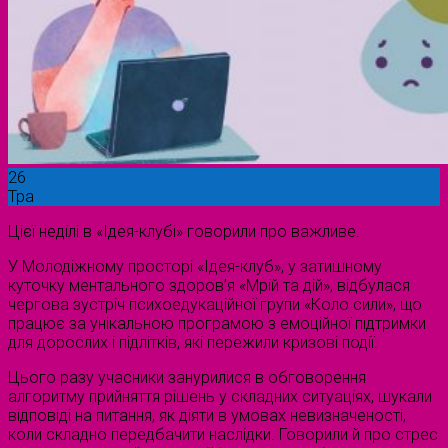
26
Тра
Цієї неділі в «Ідея-клубі» говорили про важливе.
У Молодіжному просторі «Ідея-клуб», у затишному
куточку ментального здоров’я «Мрій та дій», відбулася
чергова зустріч психоедукаційної групи «Коло сили», що
працює за унікальною програмою з емоційної підтримки
для дорослих і підлітків, які пережили кризові події.
Цього разу учасники занурилися в обговорення
алгоритму прийняття рішень у складних ситуаціях, шукали
відповіді на питання, як діяти в умовах невизначеності,
коли складно передбачити наслідки. Говорили й про стрес