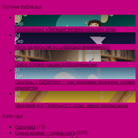
Останні публікації
06
Сер
Бібліорелакс «Затишні читання кольору літа»
04
Сер
Крок за кроком до цифрової впевненості
01
Сер
Щира подяка нашим добродійникам!
31
Лип
Серпень у бібліотеці — час яскравих вражень і нових
відкриттів!
30
Лип
Медовий код Поліського краю: імена переможців
Категорії
Євроквіз
(15)
Єдина країна — єдина сім’я
(574)