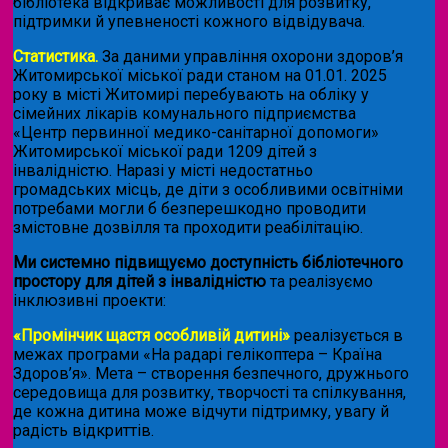
бібліотека відкриває можливості для розвитку,
підтримки й упевненості кожного відвідувача.
Статистика.
За даними управління охорони здоров’я
Житомирської міської ради станом на 01.01. 2025
року в місті Житомирі перебувають на обліку у
сімейних лікарів комунального підприємства
«Центр первинної медико-санітарної допомоги»
Житомирської міської ради 1209 дітей з
інвалідністю. Наразі у місті недостатньо
громадських місць, де діти з особливими освітніми
потребами могли б безперешкодно проводити
змістовне дозвілля та проходити реабілітацію.
Ми системно підвищуємо доступність бібліотечного
простору для дітей з інвалідністю
та реалізуємо
інклюзивні проекти:
«Промінчик щастя особливій дитині»
реалізується в
межах програми «На радарі гелікоптера – Країна
Здоров’я». Мета – створення безпечного, дружнього
середовища для розвитку, творчості та спілкування,
де кожна дитина може відчути підтримку, увагу й
радість відкриттів.