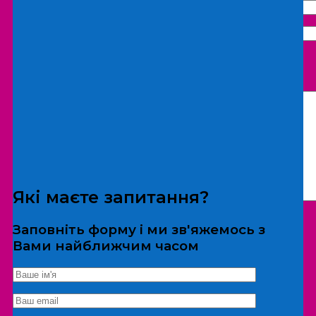
Що бажаєте замовити:
Екскурсія
Локація
Які маєте запитання?
Заповніть форму і ми зв'яжемось з
Вами найближчим часом
*Дані не передаються третім особам
Екскурсія/локація