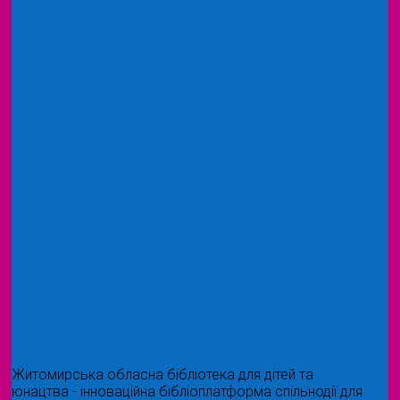
Житомирська обласна бібліотека для дітей та
юнацтва - інноваційна бібліоплатформа спільнодії для