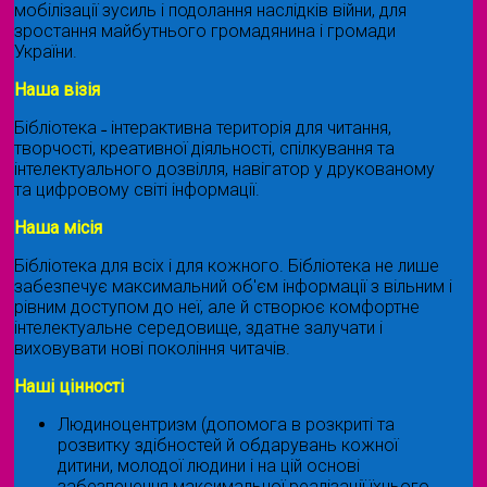
мобілізації зусиль і подолання наслідків війни, для
зростання майбутнього громадянина і громади
України.
Наша візія
Бібліотека ˗ інтерактивна територія для читання,
творчості, креативної діяльності, спілкування та
інтелектуального дозвілля, навігатор у друкованому
та цифровому світі інформації.
Наша місія
Бібліотека для всіх і для кожного. Бібліотека не лише
забезпечує максимальний об'єм інформації з вільним і
рівним доступом до неї, але й створює комфортне
інтелектуальне середовище, здатне залучати і
виховувати нові покоління читачів.
Наші цінності
Людиноцентризм (допомога в розкриті та
розвитку здібностей й обдарувань кожної
дитини, молодої людини і на цій основі
забезпечення максимальної реалізації їхнього