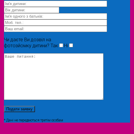
Чи даєте Ви дозвіл на
фотозйомку дитини?
Так
Ні
* Дані не передаються третім особам