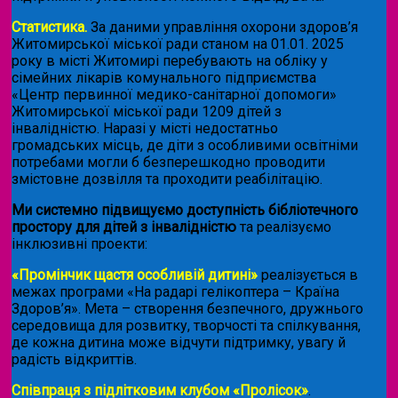
Статистика.
За даними управління охорони здоров’я
Житомирської міської ради станом на 01.01. 2025
року в місті Житомирі перебувають на обліку у
сімейних лікарів комунального підприємства
«Центр первинної медико-санітарної допомоги»
Житомирської міської ради 1209 дітей з
інвалідністю. Наразі у місті недостатньо
громадських місць, де діти з особливими освітніми
потребами могли б безперешкодно проводити
змістовне дозвілля та проходити реабілітацію.
Ми системно підвищуємо доступність бібліотечного
простору для дітей з інвалідністю
та реалізуємо
інклюзивні проекти:
«Промінчик щастя особливій дитині»
реалізується в
межах програми «На радарі гелікоптера – Країна
Здоров’я». Мета – створення безпечного, дружнього
середовища для розвитку, творчості та спілкування,
де кожна дитина може відчути підтримку, увагу й
радість відкриттів.
Співпраця з підлітковим клубом «Пролісок»
.