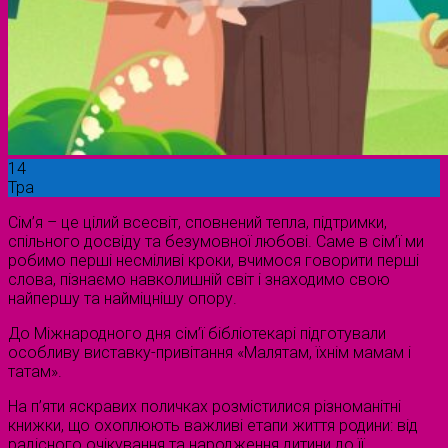
14
Тра
Сім’я – це цілий всесвіт, сповнений тепла, підтримки,
спільного досвіду та безумовної любові. Саме в сім’ї ми
робимо перші несміливі кроки, вчимося говорити перші
слова, пізнаємо навколишній світ і знаходимо свою
найпершу та найміцнішу опору.
До Міжнародного дня сім’ї бібліотекарі підготували
особливу виставку-привітання «Малятам, їхнім мамам і
татам».
На п’яти яскравих поличках розмістилися різноманітні
книжки, що охоплюють важливі етапи життя родини: від
радісного очікування та народження дитини до її