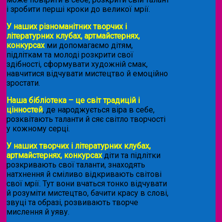
і зробити перші кроки до великої мрії.
У наших різноманітних творчих і
літературних клубах, артмайстернях,
конкурсах
ми допомагаємо дітям,
підліткам та молоді розкрити свої
здібності, сформувати художній смак,
навчитися відчувати мистецтво й емоційно
зростати.
Наша бібліотека – це світ традицій і
цінностей
, де народжується віра в себе,
розквітають таланти й сяє світло творчості
у кожному серці.
У наших творчих і літературних клубах,
артмайстернях, конкурсах
діти та підлітки
розкривають свої таланти, знаходять
натхнення й сміливо відкривають світові
свої мрії. Тут вони вчаться тонко відчувати
й розуміти мистецтво, бачити красу в слові,
звуці та образі, розвивають творче
мислення й уяву.