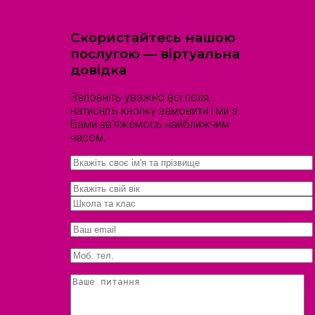
Скористайтесь нашою
послугою — віртуальна
довідка
Заповніть уважно всі поля,
натисніть кнопку замовити і ми з
Вами зв'яжемось найближчим
часом.