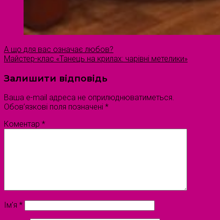
А що для вас означає любов?
Майстер-клас «Танець на крилах: чарівні метелики»
Залишити відповідь
Ваша e-mail адреса не оприлюднюватиметься.
Обов’язкові поля позначені
*
Коментар
*
Ім'я
*