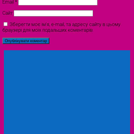
Email
*
Сайт
Зберегти моє ім'я, e-mail, та адресу сайту в цьому
браузері для моїх подальших коментарів.