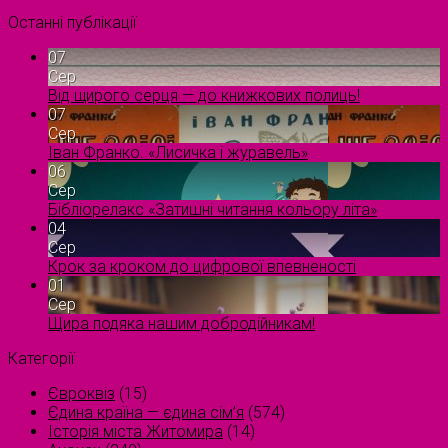
Останні публікації
07
Сер
Від щирого серця — до книжкових полиць!
07
Сер
Іван Франко. «Лисичка і журавель»
06
Сер
Бібліорелакс «Затишні читання кольору літа»
04
Сер
Крок за кроком до цифрової впевненості
01
Сер
Щира подяка нашим добродійникам!
Категорії
Євроквіз
(15)
Єдина країна — єдина сім’я
(574)
Історія міста Житомира
(14)