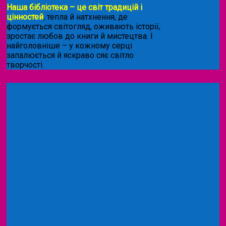
Наша бібліотека – це світ традицій і
цінностей
, тепла й натхнення, де
формується світогляд, оживають історії,
зростає любов до книги й мистецтва. І
найголовніше – у кожному серці
запалюється й яскраво сяє світло
творчості.