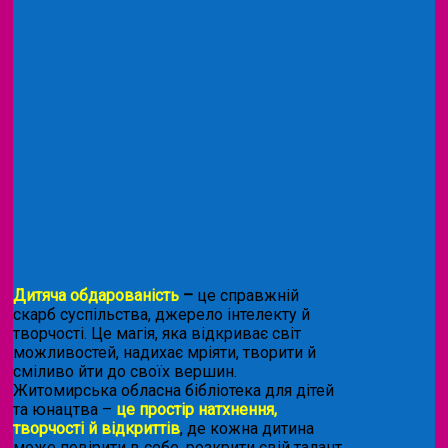
Дитяча обдарованість
–
це справжній
скарб суспільства, джерело інтелекту й
творчості. Це магія, яка відкриває світ
можливостей, надихає мріяти, творити й
сміливо йти до своїх вершин.
Житомирська обласна бібліотека для дітей
та юнацтва –
це простір натхнення,
творчості й відкриттів
, де кожна дитина
може повірити в себе, розкрити свій талант