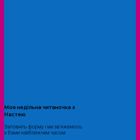
Моя
недільна читаночка
з
Настею
Заповніть форму і ми зв'яжемось
з Вами найближчим часом