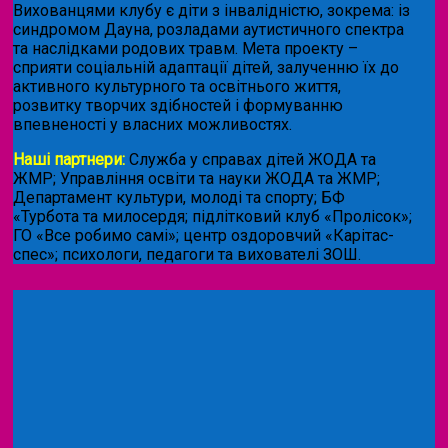
Вихованцями клубу є діти з інвалідністю, зокрема: із
синдромом Дауна, розладами аутистичного спектра
та наслідками родових травм. Мета проекту –
сприяти соціальній адаптації дітей, залученню їх до
активного культурного та освітнього життя,
розвитку творчих здібностей і формуванню
впевненості у власних можливостях.
Наші партнери:
Служба у справах дітей ЖОДА та
ЖМР; Управління освіти та науки ЖОДА та ЖМР;
Департамент культури, молоді та спорту; БФ
«Турбота та милосердя; підлітковий клуб «Пролісок»;
ГО «Все робимо самі»; центр оздоровчий «Карітас-
спес»;
психологи, педагоги та вихователі ЗОШ.