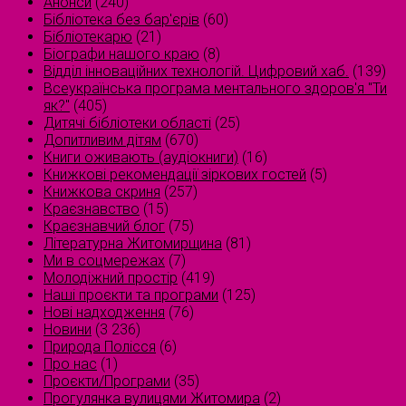
Анонси
(240)
Бібліотека без бар'єрів
(60)
Бібліотекарю
(21)
Біографи нашого краю
(8)
Відділ інноваційних технологій. Цифровий хаб.
(139)
Всеукраїнська програма ментального здоров'я "Ти
як?"
(405)
Дитячі бібліотеки області
(25)
Допитливим дітям
(670)
Книги оживають (аудіокниги)
(16)
Книжкові рекомендації зіркових гостей
(5)
Книжкова скриня
(257)
Краєзнавство
(15)
Краєзнавчий блог
(75)
Літературна Житомирщина
(81)
Ми в соцмережах
(7)
Молодіжний простір
(419)
Наші проєкти та програми
(125)
Нові надходження
(76)
Новини
(3 236)
Природа Полісся
(6)
Про нас
(1)
Проєкти/Програми
(35)
Прогулянка вулицями Житомира
(2)