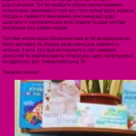
дорослішання. Тут ви знайдете збірки ніжних маминих
колискових, захопливі історії про тата-супергероя, корисні
поради з сімейного виховання, рекомендації щодо
здорового харчування для всієї родини та дієві методи
виховання без зайвих нервів.
Постійні читачі нашої бібліотеки вже встигли відвідати цю
теплу виставку та обрати цікаві книги для сімейного
читання. А всіх, хто прагне поринути у світ сімейних
цінностей та знайти корисну літературу, щиро запрошуємо
за адресою: вул. Університетська, 36.
Чекаємо на вас!