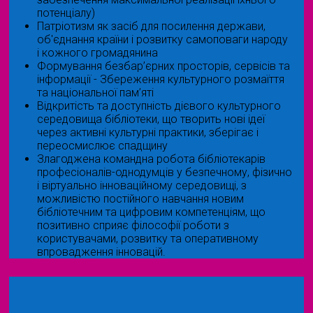
потенціалу)
Патріотизм як засіб для посилення держави,
об'єднання країни і розвитку самоповаги народу
і кожного громадянина
Формування безбар’єрних просторів, сервісів та
інформації - Збереження культурного розмаїття
та національної пам’яті
Відкритість та доступність дієвого культурного
середовища бібліотеки, що творить нові ідеї
через активні культурні практики, зберігає і
переосмислює спадщину
Злагоджена командна робота бібліотекарів
професіоналів-однодумців у безпечному, фізично
і віртуально інноваційному середовищі, з
можливістю постійного навчання новим
бібліотечним та цифровим компетенціям, що
позитивно сприяє філософії роботи з
користувачами, розвитку та оперативному
впровадження інновацій.