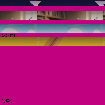
ідкриттів!
?"
(405)