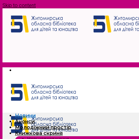
Skip to content
Новини
Анонси
Молодіжний простір
Книжкова скриня