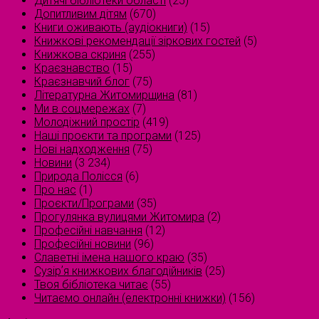
Дитячі бібліотеки області
(25)
Допитливим дітям
(670)
Книги оживають (аудіокниги)
(15)
Книжкові рекомендації зіркових гостей
(5)
Книжкова скриня
(255)
Краєзнавство
(15)
Краєзнавчий блог
(75)
Літературна Житомирщина
(81)
Ми в соцмережах
(7)
Молодіжний простір
(419)
Наші проєкти та програми
(125)
Нові надходження
(75)
Новини
(3 234)
Природа Полісся
(6)
Про нас
(1)
Проєкти/Програми
(35)
Прогулянка вулицями Житомира
(2)
Професійні навчання
(12)
Професійні новини
(96)
Славетні імена нашого краю
(35)
Сузірʼя книжкових благодійників
(25)
Твоя бібліотека читає
(55)
Читаємо онлайн (електронні книжки)
(156)