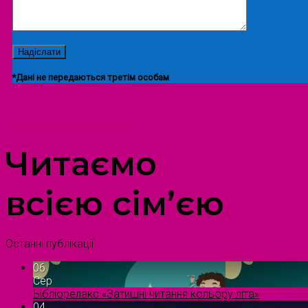
*Дані не передаються третім особам
ПРОСТІР ДОЗВІЛЛЯ ДІТЕЙ ТА ДОРОСЛИХ
Читаємо
всією сім’єю
Останні публікації
06
Сер
Бібліорелакс «Затишні читання кольору літа»
04