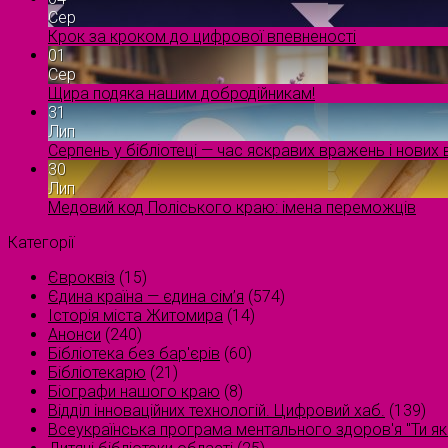
Сер
Крок за кроком до цифрової впевненості
01
Сер
Щира подяка нашим добродійникам!
31
Лип
Серпень у бібліотеці — час яскравих вражень і нових в
30
Лип
Медовий код Поліського краю: імена переможців
Категорії
Євроквіз
(15)
Єдина країна — єдина сім’я
(574)
Історія міста Житомира
(14)
Анонси
(240)
Бібліотека без бар'єрів
(60)
Бібліотекарю
(21)
Біографи нашого краю
(8)
Відділ інноваційних технологій. Цифровий хаб.
(139)
Всеукраїнська програма ментального здоров'я "Ти як