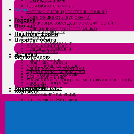
Нові надходження
Твоя бібліотека читає
Menu
Читаємо онлайн (електронні книжки)
Книги оживають (аудіокниги)
Головна
Книжкові рекомендації зіркових гостей
Про нас
Сузірʼя книжкових благодійників
Історія бібліотеки
Наші платформи
Контакти
Цифрова освіта
Структура бібліотеки
Безпечний інтернет
Офіційна інформація
Цифровий хаб
Читачам
Бібліотекарю
Пам’ятка читача
Професійні новини
Кожна дитина має право
Наші проєкти та програми
Єдина країна — єдина сім’я
Бібліотека без бар’єрів
Допитливим дітям
Всеукраїнська програма ментального здоров’я “
Проєкти/Програми
Євроквіз
Краєзнавчий блог
Контакти
Краєзнавчий календар
Історія міста Житомира
Біографи нашого краю
Природа Полісся
Літературна Житомирщина
Славетні імена нашого краю
Menu