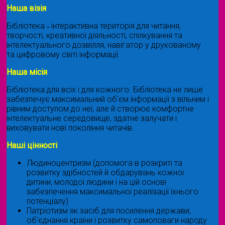
Наша візія
Бібліотека ˗ інтерактивна територія для читання,
творчості, креативної діяльності, спілкування та
інтелектуального дозвілля, навігатор у друкованому
та цифровому світі інформації.
Наша місія
Бібліотека для всіх і для кожного. Бібліотека не лише
забезпечує максимальний об'єм інформації з вільним і
рівним доступом до неї, але й створює комфортне
інтелектуальне середовище, здатне залучати і
виховувати нові покоління читачів.
Наші цінності
Людиноцентризм (допомога в розкриті та
розвитку здібностей й обдарувань кожної
дитини, молодої людини і на цій основі
забезпечення максимальної реалізації їхнього
потенціалу)
Патріотизм як засіб для посилення держави,
об'єднання країни і розвитку самоповаги народу