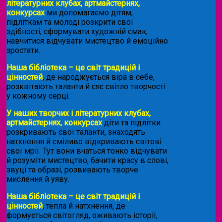
літературних клубах, артмайстернях,
конкурсах
ми допомагаємо дітям,
підліткам та молоді розкрити свої
здібності, сформувати художній смак,
навчитися відчувати мистецтво й емоційно
зростати.
Наша бібліотека – це світ традицій і
цінностей
, де народжується віра в себе,
розквітають таланти й сяє світло творчості
у кожному серці.
У наших творчих і літературних клубах,
артмайстернях, конкурсах
діти та підлітки
розкривають свої таланти, знаходять
натхнення й сміливо відкривають світові
свої мрії. Тут вони вчаться тонко відчувати
й розуміти мистецтво, бачити красу в слові,
звуці та образі, розвивають творче
мислення й уяву.
Наша бібліотека – це світ традицій і
цінностей
, тепла й натхнення, де
формується світогляд, оживають історії,