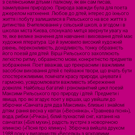
з селянськими дітьми і палкому, як він сам писав,
замилуванні природою. Природа завжди була для поета
джерелом натхнення. Любов до дітей, інтерес до їхнього
життя і побуту залишилися в Рильського на все життя з
дитинства. Вчителювання у сільській школі, а згодом і в
школах міста Києва, спонукало митця звернути увагу на
те, яке велике значення для навчання і виховання дітей має
художня література. Це й зумовило високий художній
рівень, переконливість, дохідливість, тонку образність
його поезій для дітей. Вірші Рильського захоплюють
легкістю ритму, образністю мови, конкретністю предметів
зображення. Поет вважав, що прекрасним і важливим
засобом виховання дітей є пейзажні твори, що вчать бути
спостережливими, помічати красу природи, цінувати її
гармонію, усвідомлювати важливість збереження
довкілля. Найбільш багатий і різноманітний цикл поезій
Максими Рильського про природу і дітей. Предмети і
явища, про які згадує поет у віршах, що увійшли до
збірочки «Санчата для діда Максима», близькі і знайомі
дітям: рання весна у квітах («Веснянка», «Травнева пісня»),
вода, рибки («Річка»), білий пухнастий сніг, катання на
санчатах («Білі мухи»), радість зустрічі з новорічною
ялинкою («Пісня про ялинку»). Збірочка вийшла друком
1988 року у видавництві «Веселка» з яскравими