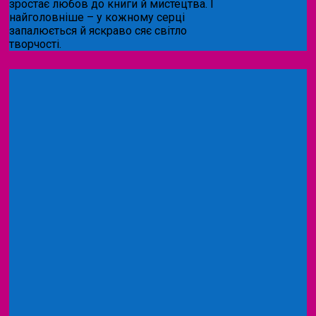
зростає любов до книги й мистецтва. І
найголовніше – у кожному серці
запалюється й яскраво сяє світло
творчості.