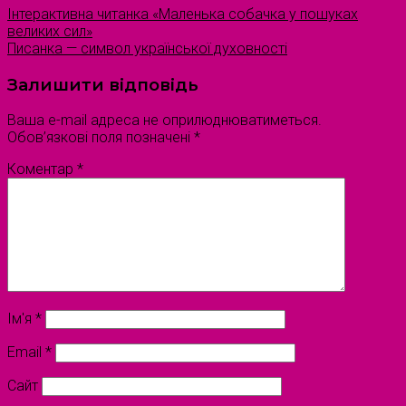
Інтерактивна читанка «Маленька собачка у пошуках
великих сил»
Писанка — символ української духовності
Залишити відповідь
Ваша e-mail адреса не оприлюднюватиметься.
Обов’язкові поля позначені
*
Коментар
*
Ім'я
*
Email
*
Сайт