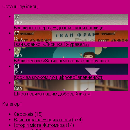
Останні публікації
07
Сер
Від щирого серця — до книжкових полиць!
07
Сер
Іван Франко. «Лисичка і журавель»
06
Сер
Бібліорелакс «Затишні читання кольору літа»
04
Сер
Крок за кроком до цифрової впевненості
01
Сер
Щира подяка нашим добродійникам!
Категорії
Євроквіз
(15)
Єдина країна — єдина сім’я
(574)
Історія міста Житомира
(14)