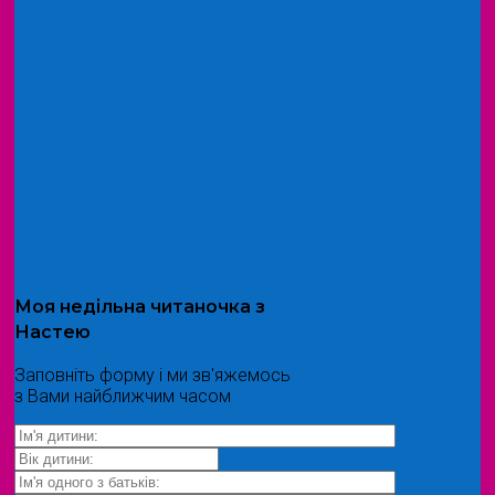
Моя
недільна читаночка
з
Настею
Заповніть форму і ми зв'яжемось
з Вами найближчим часом