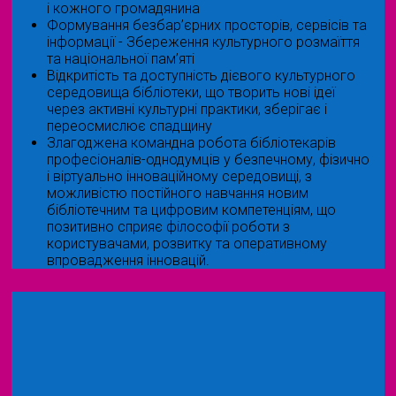
і кожного громадянина
Формування безбар’єрних просторів, сервісів та
інформації - Збереження культурного розмаїття
та національної пам’яті
Відкритість та доступність дієвого культурного
середовища бібліотеки, що творить нові ідеї
через активні культурні практики, зберігає і
переосмислює спадщину
Злагоджена командна робота бібліотекарів
професіоналів-однодумців у безпечному, фізично
і віртуально інноваційному середовищі, з
можливістю постійного навчання новим
бібліотечним та цифровим компетенціям, що
позитивно сприяє філософії роботи з
користувачами, розвитку та оперативному
впровадження інновацій.