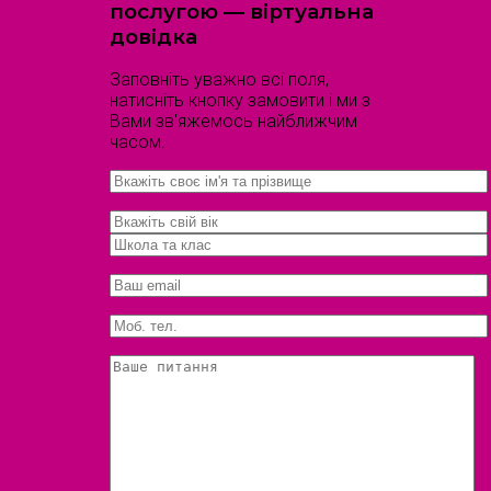
послугою — віртуальна
довідка
Заповніть уважно всі поля,
натисніть кнопку замовити і ми з
Вами зв'яжемось найближчим
часом.