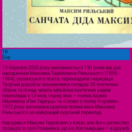
18
Бер
19 березня 2025 року виповнюється 130 років від дня
народження Максима Тадейовича Рильського (1895-
1964), українського поета, перекладача і науковця.
Творчий доробок письменника складає 35 поетичних
збірок та понад чверть мільйона поетичних рядків
перекладів з 13 мов, серед яких – поема Адама
Міцкевича «Пан Тадеуш» та «Слово о полку Ігоревім».
1972 року заснована щорічна премія імені Максима
Рильського за найкращий художній переклад.
Народився Максим Тадейович у Києві, але його дитинство
пройшло в селі Романівка, що на Житомирщині — в дружбі