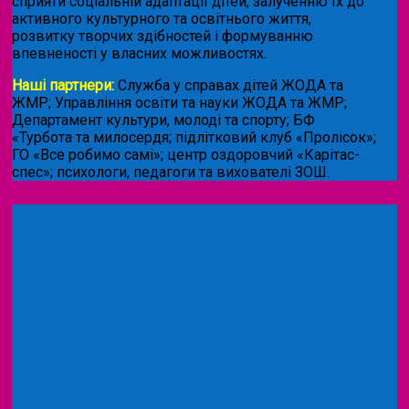
сприяти соціальній адаптації дітей, залученню їх до
активного культурного та освітнього життя,
розвитку творчих здібностей і формуванню
впевненості у власних можливостях.
Наші партнери:
Служба у справах дітей ЖОДА та
ЖМР; Управління освіти та науки ЖОДА та ЖМР;
Департамент культури, молоді та спорту; БФ
«Турбота та милосердя; підлітковий клуб «Пролісок»;
ГО «Все робимо самі»; центр оздоровчий «Карітас-
спес»;
психологи, педагоги та вихователі ЗОШ.