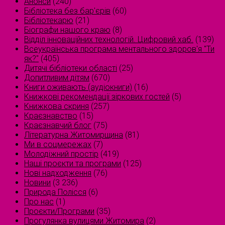
Анонси
(240)
Бібліотека без бар'єрів
(60)
Бібліотекарю
(21)
Біографи нашого краю
(8)
Відділ інноваційних технологій. Цифровий хаб.
(139)
Всеукраїнська програма ментального здоров'я "Ти
як?"
(405)
Дитячі бібліотеки області
(25)
Допитливим дітям
(670)
Книги оживають (аудіокниги)
(16)
Книжкові рекомендації зіркових гостей
(5)
Книжкова скриня
(257)
Краєзнавство
(15)
Краєзнавчий блог
(75)
Літературна Житомирщина
(81)
Ми в соцмережах
(7)
Молодіжний простір
(419)
Наші проєкти та програми
(125)
Нові надходження
(76)
Новини
(3 236)
Природа Полісся
(6)
Про нас
(1)
Проєкти/Програми
(35)
Прогулянка вулицями Житомира
(2)