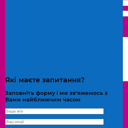
Що бажаєте замовити:
Екскурсія
Локація
Які маєте запитання?
Заповніть форму і ми зв'яжемось з
Вами найближчим часом
*Дані не передаються третім особам
Екскурсія/локація