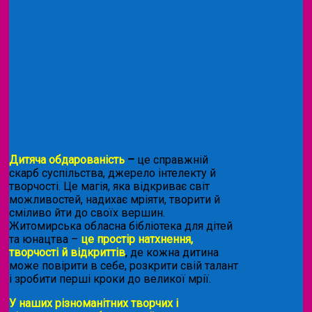
Дитяча обдарованість
–
це справжній
скарб суспільства, джерело інтелекту й
творчості. Це магія, яка відкриває світ
можливостей, надихає мріяти, творити й
сміливо йти до своїх вершин.
Житомирська обласна бібліотека для дітей
та юнацтва –
це простір натхнення,
творчості й відкриттів
, де кожна дитина
може повірити в себе, розкрити свій талант
і зробити перші кроки до великої мрії.
У наших різноманітних творчих і