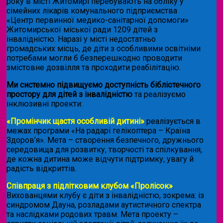
року в місті Житомирі перебувають на обліку у
сімейних лікарів комунального підприємства
«Центр первинної медико-санітарної допомоги»
Житомирської міської ради 1209 дітей з
інвалідністю. Наразі у місті недостатньо
громадських місць, де діти з особливими освітніми
потребами могли б безперешкодно проводити
змістовне дозвілля та проходити реабілітацію.
Ми системно підвищуємо доступність бібліотечного
простору для дітей з інвалідністю
та реалізуємо
інклюзивні проекти:
«Промінчик щастя особливій дитині»
реалізується в
межах програми «На радарі гелікоптера – Країна
Здоров’я». Мета – створення безпечного, дружнього
середовища для розвитку, творчості та спілкування,
де кожна дитина може відчути підтримку, увагу й
радість відкриттів.
Співпраця з підлітковим клубом «Пролісок»
.
Вихованцями клубу є діти з інвалідністю, зокрема: із
синдромом Дауна, розладами аутистичного спектра
та наслідками родових травм. Мета проекту –