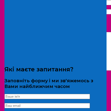
Що бажаєте замовити:
Екскурсія
Локація
Які маєте запитання?
Заповніть форму і ми зв'яжемось з
Вами найближчим часом
*Дані не передаються третім особам
Екскурсія/локація