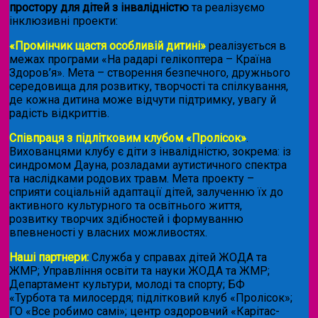
простору для дітей з інвалідністю
та реалізуємо
інклюзивні проекти:
«Промінчик щастя особливій дитині»
реалізується в
межах програми «На радарі гелікоптера – Країна
Здоров’я». Мета – створення безпечного, дружнього
середовища для розвитку, творчості та спілкування,
де кожна дитина може відчути підтримку, увагу й
радість відкриттів.
Співпраця з підлітковим клубом «Пролісок»
.
Вихованцями клубу є діти з інвалідністю, зокрема: із
синдромом Дауна, розладами аутистичного спектра
та наслідками родових травм. Мета проекту –
сприяти соціальній адаптації дітей, залученню їх до
активного культурного та освітнього життя,
розвитку творчих здібностей і формуванню
впевненості у власних можливостях.
Наші партнери:
Служба у справах дітей ЖОДА та
ЖМР; Управління освіти та науки ЖОДА та ЖМР;
Департамент культури, молоді та спорту; БФ
«Турбота та милосердя; підлітковий клуб «Пролісок»;
ГО «Все робимо самі»; центр оздоровчий «Карітас-