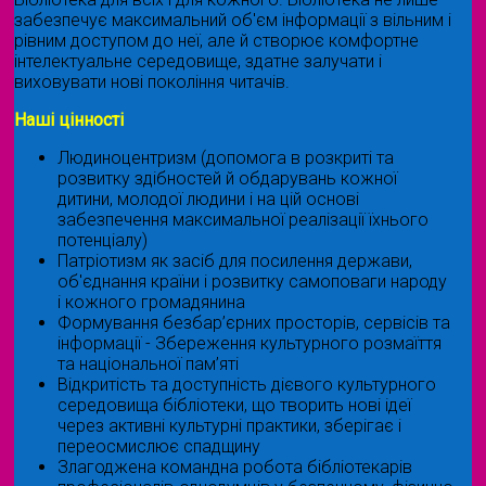
забезпечує максимальний об'єм інформації з вільним і
рівним доступом до неї, але й створює комфортне
інтелектуальне середовище, здатне залучати і
виховувати нові покоління читачів.
Наші цінності
Людиноцентризм (допомога в розкриті та
розвитку здібностей й обдарувань кожної
дитини, молодої людини і на цій основі
забезпечення максимальної реалізації їхнього
потенціалу)
Патріотизм як засіб для посилення держави,
об'єднання країни і розвитку самоповаги народу
і кожного громадянина
Формування безбар’єрних просторів, сервісів та
інформації - Збереження культурного розмаїття
та національної пам’яті
Відкритість та доступність дієвого культурного
середовища бібліотеки, що творить нові ідеї
через активні культурні практики, зберігає і
переосмислює спадщину
Злагоджена командна робота бібліотекарів