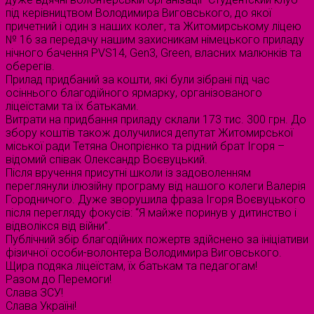
під керівництвом Володимира Виговського, до якої
причетний і один з наших колег, та Житомирському ліцею
№ 16 за передачу нашим захисникам німецького приладу
нічного бачення PVS14, Gen3, Green, власних малюнків та
оберегів.
Прилад придбаний за кошти, які були зібрані під час
осіннього благодійного ярмарку, організованого
ліцеїстами та їх батьками.
Витрати на придбання приладу склали 173 тис. 300 грн. До
збору коштів також долучилися депутат Житомирської
міської ради Тетяна Онопрієнко та рідний брат Ігоря –
відомий співак Олександр Воєвуцький.
Після вручення присутні школи із задоволенням
переглянули ілюзійну програму від нашого колеги Валерія
Городничого. Дуже зворушила фраза Ігоря Воєвуцького
після перегляду фокусів: “Я майже поринув у дитинство і
відволікся від війни”.
Публічний збір благодійних пожертв здійснено за ініціативи
фізичної особи-волонтера Володимира Виговського.
Щира подяка ліцеїстам, їх батькам та педагогам!
Разом до Перемоги!
Слава ЗСУ!
Слава Україні!