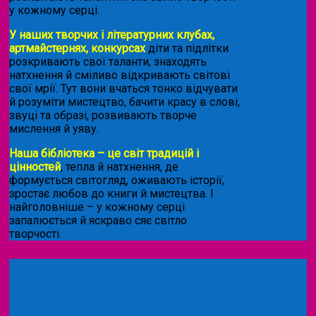
у кожному серці.
У наших творчих і літературних клубах,
артмайстернях, конкурсах
діти та підлітки
розкривають свої таланти, знаходять
натхнення й сміливо відкривають світові
свої мрії. Тут вони вчаться тонко відчувати
й розуміти мистецтво, бачити красу в слові,
звуці та образі, розвивають творче
мислення й уяву.
Наша бібліотека – це світ традицій і
цінностей
, тепла й натхнення, де
формується світогляд, оживають історії,
зростає любов до книги й мистецтва. І
найголовніше – у кожному серці
запалюється й яскраво сяє світло
творчості.