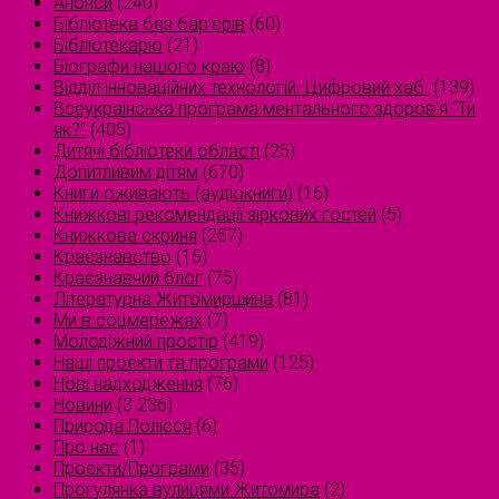
Анонси
(240)
Бібліотека без бар'єрів
(60)
Бібліотекарю
(21)
Біографи нашого краю
(8)
Відділ інноваційних технологій. Цифровий хаб.
(139)
Всеукраїнська програма ментального здоров'я "Ти
як?"
(405)
Дитячі бібліотеки області
(25)
Допитливим дітям
(670)
Книги оживають (аудіокниги)
(16)
Книжкові рекомендації зіркових гостей
(5)
Книжкова скриня
(257)
Краєзнавство
(15)
Краєзнавчий блог
(75)
Літературна Житомирщина
(81)
Ми в соцмережах
(7)
Молодіжний простір
(419)
Наші проєкти та програми
(125)
Нові надходження
(76)
Новини
(3 236)
Природа Полісся
(6)
Про нас
(1)
Проєкти/Програми
(35)
Прогулянка вулицями Житомира
(2)