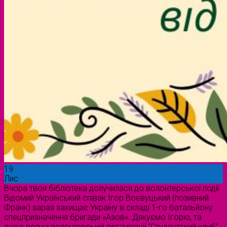
19
Лис
Вчора твоя бібліотека долучилася до волонтерської події.
Відомий Український співак Ігор Воєвуцький (позивний
Франк) зараз захищає Україну в складі 1-го батальйону
спецпризначення бригади «Азов». Дякуємо Ігорю, та
дуже вдячні волонтерській організації “Студентский клуб”