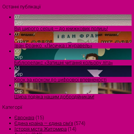
Останні публікації
07
Сер
Від щирого серця — до книжкових полиць!
07
Сер
Іван Франко. «Лисичка і журавель»
06
Сер
Бібліорелакс «Затишні читання кольору літа»
04
Сер
Крок за кроком до цифрової впевненості
01
Сер
Щира подяка нашим добродійникам!
Категорії
Євроквіз
(15)
Єдина країна — єдина сім’я
(574)
Історія міста Житомира
(14)