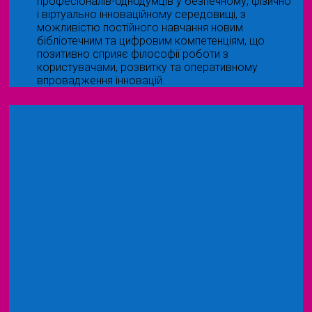
професіоналів-однодумців у безпечному, фізично
і віртуально інноваційному середовищі, з
можливістю постійного навчання новим
бібліотечним та цифровим компетенціям, що
позитивно сприяє філософії роботи з
користувачами, розвитку та оперативному
впровадження інновацій.