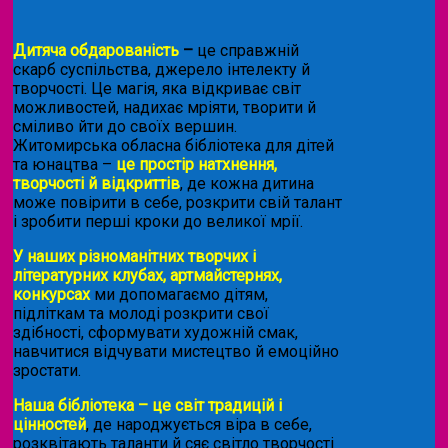
Дитяча обдарованість
–
це справжній
скарб суспільства, джерело інтелекту й
творчості. Це магія, яка відкриває світ
можливостей, надихає мріяти, творити й
сміливо йти до своїх вершин.
Житомирська обласна бібліотека для дітей
та юнацтва –
це простір натхнення,
творчості й відкриттів
, де кожна дитина
може повірити в себе, розкрити свій талант
і зробити перші кроки до великої мрії.
У наших різноманітних творчих і
літературних клубах, артмайстернях,
конкурсах
ми допомагаємо дітям,
підліткам та молоді розкрити свої
здібності, сформувати художній смак,
навчитися відчувати мистецтво й емоційно
зростати.
Наша бібліотека – це світ традицій і
цінностей
, де народжується віра в себе,
розквітають таланти й сяє світло творчості