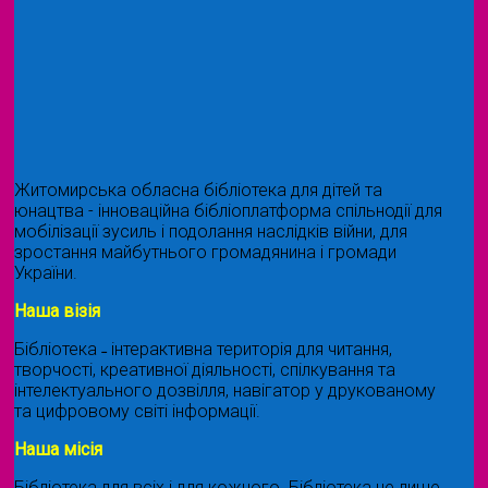
Житомирська обласна бібліотека для дітей та
юнацтва - інноваційна бібліоплатформа спільнодії для
мобілізації зусиль і подолання наслідків війни, для
зростання майбутнього громадянина і громади
України.
Наша візія
Бібліотека ˗ інтерактивна територія для читання,
творчості, креативної діяльності, спілкування та
інтелектуального дозвілля, навігатор у друкованому
та цифровому світі інформації.
Наша місія
Бібліотека для всіх і для кожного. Бібліотека не лише