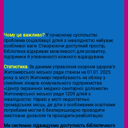
Чому це важливо?
У сучасному суспільстві
проблема соціалізації дітей з інвалідністю набуває
особливої ваги. Створюючи доступний простір,
бібліотека відкриває можливості для розвитку,
підтримки й упевненості кожного відвідувача.
Статистика.
За даними управління охорони здоров’я
Житомирської міської ради станом на 01.01. 2025
року в місті Житомирі перебувають на обліку у
сімейних лікарів комунального підприємства
«Центр первинної медико-санітарної допомоги»
Житомирської міської ради 1209 дітей з
інвалідністю. Наразі у місті недостатньо
громадських місць, де діти з особливими освітніми
потребами могли б безперешкодно проводити
змістовне дозвілля та проходити реабілітацію.
Ми системно підвищуємо доступність бібліотечного