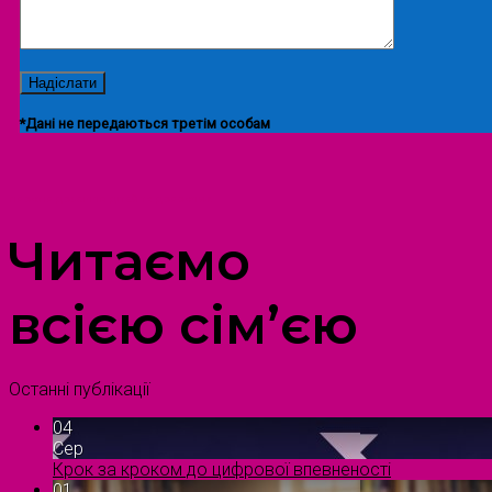
*Дані не передаються третім особам
ПРОСТІР ДОЗВІЛЛЯ ДІТЕЙ ТА ДОРОСЛИХ
Читаємо
всією сім’єю
Останні публікації
04
Сер
Крок за кроком до цифрової впевненості
01