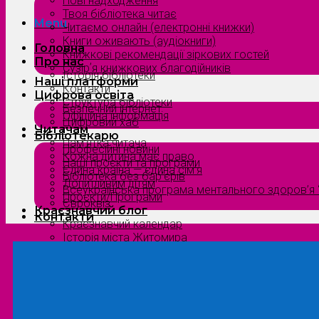
Нові надходження
Твоя бібліотека читає
Menu
Читаємо онлайн (електронні книжки)
Книги оживають (аудіокниги)
Головна
Книжкові рекомендації зіркових гостей
Про нас
Сузірʼя книжкових благодійників
Історія бібліотеки
Наші платформи
Контакти
Цифрова освіта
Структура бібліотеки
Безпечний інтернет
Офіційна інформація
Цифровий хаб
Читачам
Бібліотекарю
Пам’ятка читача
Професійні новини
Кожна дитина має право
Наші проєкти та програми
Єдина країна — єдина сім’я
Бібліотека без бар’єрів
Допитливим дітям
Всеукраїнська програма ментального здоров’я “
Проєкти/Програми
Євроквіз
Краєзнавчий блог
Контакти
Краєзнавчий календар
Історія міста Житомира
Біографи нашого краю
Природа Полісся
Літературна Житомирщина
Славетні імена нашого краю
Menu