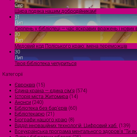
Сер
Щира подяка нашим добродійникам!
31
Лип
Серпень у бібліотеці — час яскравих вражень і нових в
30
Лип
Медовий код Поліського краю: імена переможців
30
Лип
Твоя бібліотека чепуриться
Категорії
Євроквіз
(15)
Єдина країна — єдина сім’я
(574)
Історія міста Житомира
(14)
Анонси
(240)
Бібліотека без бар'єрів
(60)
Бібліотекарю
(21)
Біографи нашого краю
(8)
Відділ інноваційних технологій. Цифровий хаб.
(139)
Всеукраїнська програма ментального здоров'я "Ти як