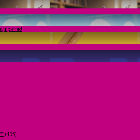
ідкриттів!
?"
(405)