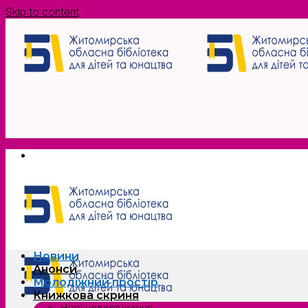
Skip to content
Новини
Анонси
Молодіжний простір
Книжкова скриня