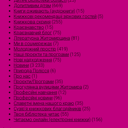
Дитячі бібліотеки області
(25)
Допитливим дітям
(669)
Книги оживають (аудіокниги)
(15)
Книжкові рекомендації зіркових гостей
(5)
Книжкова скриня
(255)
Краєзнавство
(15)
Краєзнавчий блог
(75)
Літературна Житомирщина
(81)
Ми в соцмережах
(7)
Молодіжний простір
(419)
Наші проєкти та програми
(125)
Нові надходження
(75)
Новини
(3 233)
Природа Полісся
(6)
Про нас
(1)
Проєкти/Програми
(35)
Прогулянка вулицями Житомира
(2)
Професійні навчання
(12)
Професійні новини
(96)
Славетні імена нашого краю
(35)
Сузірʼя книжкових благодійників
(25)
Твоя бібліотека читає
(55)
Читаємо онлайн (електронні книжки)
(156)