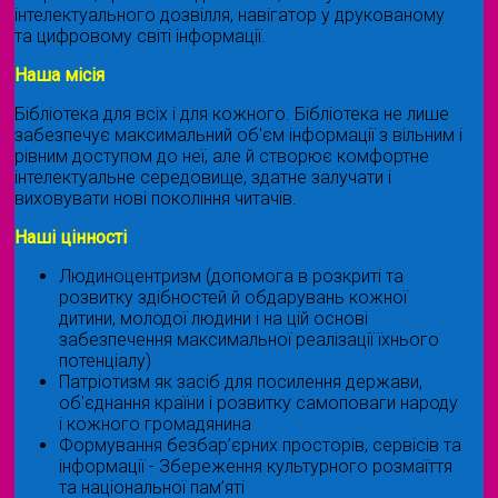
інтелектуального дозвілля, навігатор у друкованому
та цифровому світі інформації.
Наша місія
Бібліотека для всіх і для кожного. Бібліотека не лише
забезпечує максимальний об'єм інформації з вільним і
рівним доступом до неї, але й створює комфортне
інтелектуальне середовище, здатне залучати і
виховувати нові покоління читачів.
Наші цінності
Людиноцентризм (допомога в розкриті та
розвитку здібностей й обдарувань кожної
дитини, молодої людини і на цій основі
забезпечення максимальної реалізації їхнього
потенціалу)
Патріотизм як засіб для посилення держави,
об'єднання країни і розвитку самоповаги народу
і кожного громадянина
Формування безбар’єрних просторів, сервісів та
інформації - Збереження культурного розмаїття
та національної пам’яті