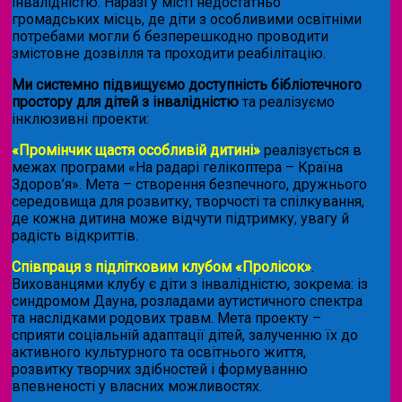
інвалідністю. Наразі у місті недостатньо
громадських місць, де діти з особливими освітніми
потребами могли б безперешкодно проводити
змістовне дозвілля та проходити реабілітацію.
Ми системно підвищуємо доступність бібліотечного
простору для дітей з інвалідністю
та реалізуємо
інклюзивні проекти:
«Промінчик щастя особливій дитині»
реалізується в
межах програми «На радарі гелікоптера – Країна
Здоров’я». Мета – створення безпечного, дружнього
середовища для розвитку, творчості та спілкування,
де кожна дитина може відчути підтримку, увагу й
радість відкриттів.
Співпраця з підлітковим клубом «Пролісок»
.
Вихованцями клубу є діти з інвалідністю, зокрема: із
синдромом Дауна, розладами аутистичного спектра
та наслідками родових травм. Мета проекту –
сприяти соціальній адаптації дітей, залученню їх до
активного культурного та освітнього життя,
розвитку творчих здібностей і формуванню
впевненості у власних можливостях.