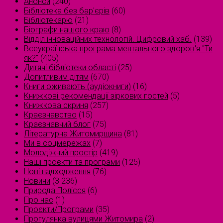
Анонси
(240)
Бібліотека без бар'єрів
(60)
Бібліотекарю
(21)
Біографи нашого краю
(8)
Відділ інноваційних технологій. Цифровий хаб.
(139)
Всеукраїнська програма ментального здоров'я "Ти
як?"
(405)
Дитячі бібліотеки області
(25)
Допитливим дітям
(670)
Книги оживають (аудіокниги)
(16)
Книжкові рекомендації зіркових гостей
(5)
Книжкова скриня
(257)
Краєзнавство
(15)
Краєзнавчий блог
(75)
Літературна Житомирщина
(81)
Ми в соцмережах
(7)
Молодіжний простір
(419)
Наші проєкти та програми
(125)
Нові надходження
(76)
Новини
(3 236)
Природа Полісся
(6)
Про нас
(1)
Проєкти/Програми
(35)
Прогулянка вулицями Житомира
(2)