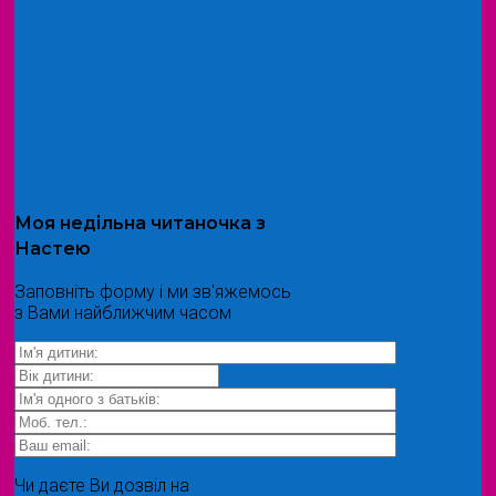
Моя
недільна читаночка
з
Настею
Заповніть форму і ми зв'яжемось
з Вами найближчим часом
Чи даєте Ви дозвіл на