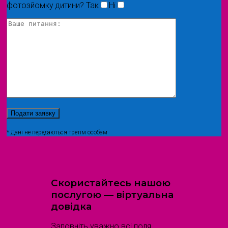
фотозйомку дитини?
Так
Ні
* Дані не передаються третім особам
Скористайтесь нашою
послугою — віртуальна
довідка
Заповніть уважно всі поля,