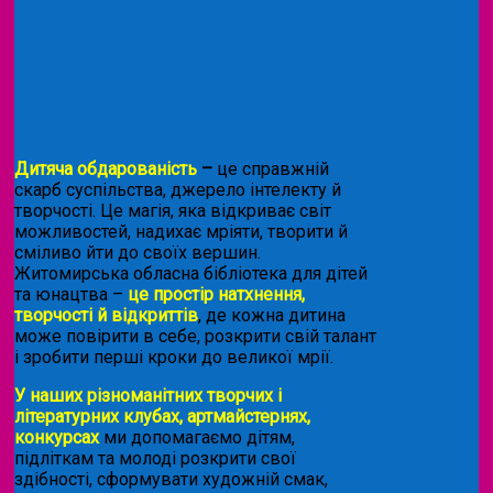
Дитяча обдарованість
–
це справжній
скарб суспільства, джерело інтелекту й
творчості. Це магія, яка відкриває світ
можливостей, надихає мріяти, творити й
сміливо йти до своїх вершин.
Житомирська обласна бібліотека для дітей
та юнацтва –
це простір натхнення,
творчості й відкриттів
, де кожна дитина
може повірити в себе, розкрити свій талант
і зробити перші кроки до великої мрії.
У наших різноманітних творчих і
літературних клубах, артмайстернях,
конкурсах
ми допомагаємо дітям,
підліткам та молоді розкрити свої
здібності, сформувати художній смак,