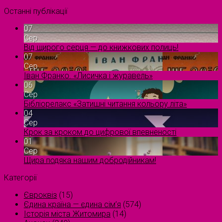
Останні публікації
07
Сер
Від щирого серця — до книжкових полиць!
07
Сер
Іван Франко. «Лисичка і журавель»
06
Сер
Бібліорелакс «Затишні читання кольору літа»
04
Сер
Крок за кроком до цифрової впевненості
01
Сер
Щира подяка нашим добродійникам!
Категорії
Євроквіз
(15)
Єдина країна — єдина сім’я
(574)
Історія міста Житомира
(14)