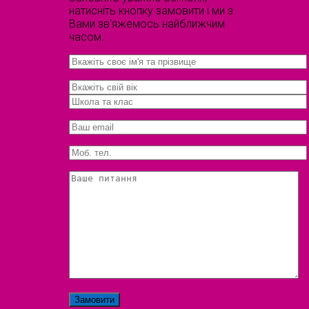
натисніть кнопку замовити і ми з
Вами зв'яжемось найближчим
часом.