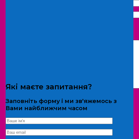
Що бажаєте замовити:
Екскурсія
Локація
Які маєте запитання?
Заповніть форму і ми зв'яжемось з
Вами найближчим часом
*Дані не передаються третім особам
Екскурсія/локація