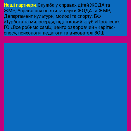
Наші партнери:
Служба у справах дітей ЖОДА та
ЖМР; Управління освіти та науки ЖОДА та ЖМР;
Департамент культури, молоді та спорту; БФ
«Турбота та милосердя; підлітковий клуб «Пролісок»;
ГО «Все робимо самі»; центр оздоровчий «Карітас-
спес»;
психологи, педагоги та вихователі ЗОШ.