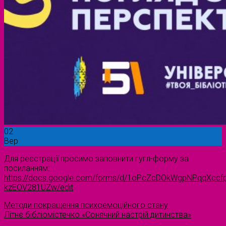
02
Вер
Для реєстрації просимо заповнити гугл-форму за
посиланням:
https://docs.google.com/forms/d/1oPcZcDOkWgpNPqqXcc
kzEOV281UZw/edit
Методи покращення психоемоційного стану
Літнє бібліомістечко «Сонячний настрій дитинства»