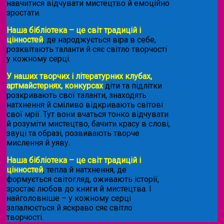
навчитися відчувати мистецтво й емоційно
зростати.
Наша бібліотека – це світ традицій і
цінностей
, де народжується віра в себе,
розквітають таланти й сяє світло творчості
у кожному серці.
У наших творчих і літературних клубах,
артмайстернях, конкурсах
діти та підлітки
розкривають свої таланти, знаходять
натхнення й сміливо відкривають світові
свої мрії. Тут вони вчаться тонко відчувати
й розуміти мистецтво, бачити красу в слові,
звуці та образі, розвивають творче
мислення й уяву.
Наша бібліотека – це світ традицій і
цінностей
, тепла й натхнення, де
формується світогляд, оживають історії,
зростає любов до книги й мистецтва. І
найголовніше – у кожному серці
запалюється й яскраво сяє світло
творчості.