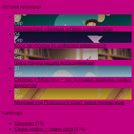
Останні публікації
06
Сер
Бібліорелакс «Затишні читання кольору літа»
04
Сер
Крок за кроком до цифрової впевненості
01
Сер
Щира подяка нашим добродійникам!
31
Лип
Серпень у бібліотеці — час яскравих вражень і нових
відкриттів!
30
Лип
Медовий код Поліського краю: імена переможців
Категорії
Євроквіз
(15)
Єдина країна — єдина сім’я
(574)