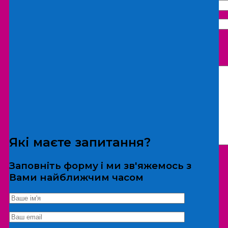
Що бажаєте замовити:
Екскурсія
Локація
Які маєте запитання?
Заповніть форму і ми зв'яжемось з
Вами найближчим часом
*Дані не передаються третім особам
Екскурсія/локація