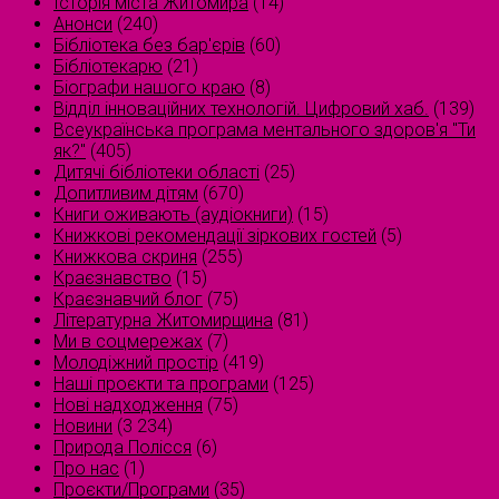
Історія міста Житомира
(14)
Анонси
(240)
Бібліотека без бар'єрів
(60)
Бібліотекарю
(21)
Біографи нашого краю
(8)
Відділ інноваційних технологій. Цифровий хаб.
(139)
Всеукраїнська програма ментального здоров'я "Ти
як?"
(405)
Дитячі бібліотеки області
(25)
Допитливим дітям
(670)
Книги оживають (аудіокниги)
(15)
Книжкові рекомендації зіркових гостей
(5)
Книжкова скриня
(255)
Краєзнавство
(15)
Краєзнавчий блог
(75)
Літературна Житомирщина
(81)
Ми в соцмережах
(7)
Молодіжний простір
(419)
Наші проєкти та програми
(125)
Нові надходження
(75)
Новини
(3 234)
Природа Полісся
(6)
Про нас
(1)
Проєкти/Програми
(35)