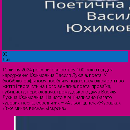
03
Лип
12 липня 2024 року виповнюється 100 років від дня
народження Юхимовича Василя Лукича, поета. У
біобібліографічному посібнику подаються відомості про
життя і творчість нашого земляка, поета, прозаїка,
публіциста, перекладача, громадського діяча Василя
Лукича Юхимовича. На його вірші написано багато
чудових пісень, серед яких – «А льон цвіте», «Журавка»,
«Вже минає весна», «Іскрина».