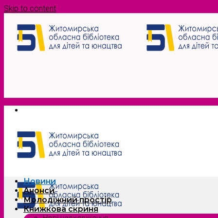
Skip to content
Новини
Анонси
Молодіжний простір
Книжкова скриня