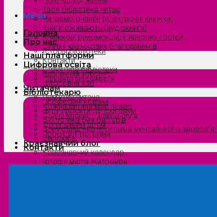
Нові надходження
Твоя бібліотека читає
Menu
Читаємо онлайн (електронні книжки)
Книги оживають (аудіокниги)
Головна
Книжкові рекомендації зіркових гостей
Про нас
Сузірʼя книжкових благодійників
Історія бібліотеки
Наші платформи
Контакти
Цифрова освіта
Структура бібліотеки
Безпечний інтернет
Офіційна інформація
Цифровий хаб
Читачам
Бібліотекарю
Пам’ятка читача
Професійні новини
Кожна дитина має право
Наші проєкти та програми
Єдина країна — єдина сім’я
Бібліотека без бар’єрів
Допитливим дітям
Всеукраїнська програма ментального здоров’я “
Проєкти/Програми
Євроквіз
Краєзнавчий блог
Контакти
Краєзнавчий календар
Історія міста Житомира
Біографи нашого краю
Природа Полісся
Літературна Житомирщина
Славетні імена нашого краю
Menu