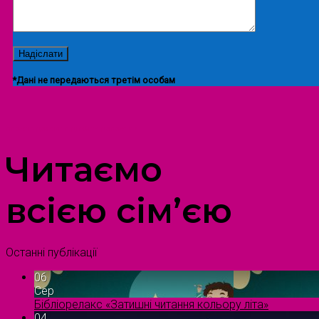
*Дані не передаються третім особам
ПРОСТІР ДОЗВІЛЛЯ ДІТЕЙ ТА ДОРОСЛИХ
Читаємо
всією сім’єю
Останні публікації
06
Сер
Бібліорелакс «Затишні читання кольору літа»
04