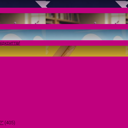
ідкриттів!
?"
(405)