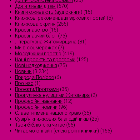
Дитячі бібліотеки області
(25)
Допитливим дітям
(670)
Книги оживають (аудіокниги)
(15)
Книжкові рекомендації зіркових гостей
(5)
Книжкова скриня
(255)
Краєзнавство
(15)
Краєзнавчий блог
(75)
Літературна Житомирщина
(81)
Ми в соцмережах
(7)
Молодіжний простір
(419)
Наші проєкти та програми
(125)
Нові надходження
(75)
Новини
(3 234)
Природа Полісся
(6)
Про нас
(1)
Проєкти/Програми
(35)
Прогулянка вулицями Житомира
(2)
Професійні навчання
(12)
Професійні новини
(96)
Славетні імена нашого краю
(35)
Сузірʼя книжкових благодійників
(25)
Твоя бібліотека читає
(55)
Читаємо онлайн (електронні книжки)
(156)