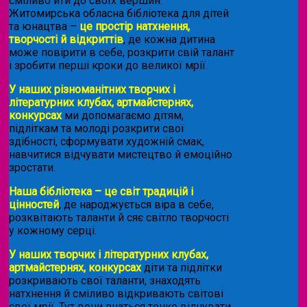
сміливо йти до своїх вершин.
Житомирська обласна бібліотека для дітей
та юнацтва –
це простір натхнення,
творчості й відкриттів
, де кожна дитина
може повірити в себе, розкрити свій талант
і зробити перші кроки до великої мрії.
У наших різноманітних творчих і
літературних клубах, артмайстернях,
конкурсах
ми допомагаємо дітям,
підліткам та молоді розкрити свої
здібності, сформувати художній смак,
навчитися відчувати мистецтво й емоційно
зростати.
Наша бібліотека – це світ традицій і
цінностей
, де народжується віра в себе,
розквітають таланти й сяє світло творчості
у кожному серці.
У наших творчих і літературних клубах,
артмайстернях, конкурсах
діти та підлітки
розкривають свої таланти, знаходять
натхнення й сміливо відкривають світові
свої мрії. Тут вони вчаться тонко відчувати