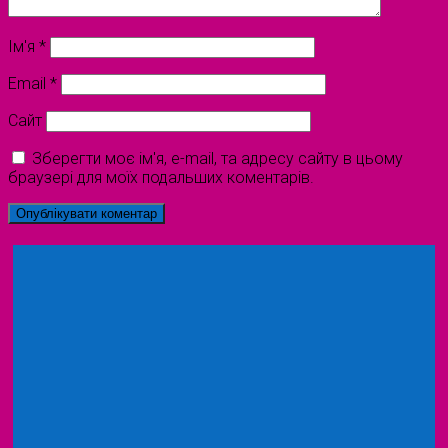
Ім'я
*
Email
*
Сайт
Зберегти моє ім'я, e-mail, та адресу сайту в цьому
браузері для моїх подальших коментарів.