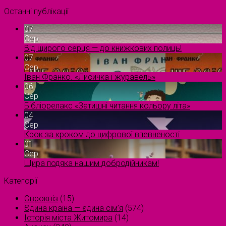
Останні публікації
07
Сер
Від щирого серця — до книжкових полиць!
07
Сер
Іван Франко. «Лисичка і журавель»
06
Сер
Бібліорелакс «Затишні читання кольору літа»
04
Сер
Крок за кроком до цифрової впевненості
01
Сер
Щира подяка нашим добродійникам!
Категорії
Євроквіз
(15)
Єдина країна — єдина сім’я
(574)
Історія міста Житомира
(14)