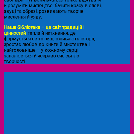
й розуміти мистецтво, бачити красу в слові,
звуці та образі, розвивають творче
мислення й уяву.
Наша бібліотека – це світ традицій і
цінностей
, тепла й натхнення, де
формується світогляд, оживають історії,
зростає любов до книги й мистецтва. І
найголовніше – у кожному серці
запалюється й яскраво сяє світло
творчості.