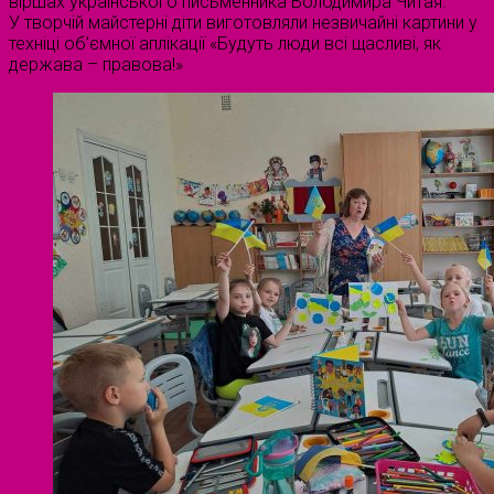
віршах українського письменника Володимира Читая.
У творчій майстерні діти виготовляли незвичайні картини у
техніці об’ємної аплікації «Будуть люди всі щасливі, як
держава – правова!»