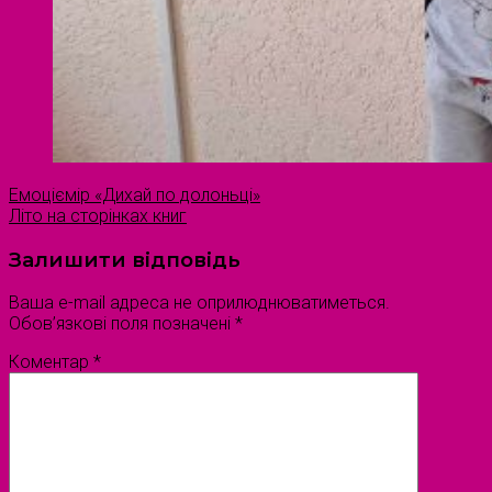
Емоціємір «Дихай по долоньці»
Літо на сторінках книг
Залишити відповідь
Ваша e-mail адреса не оприлюднюватиметься.
Обов’язкові поля позначені
*
Коментар
*