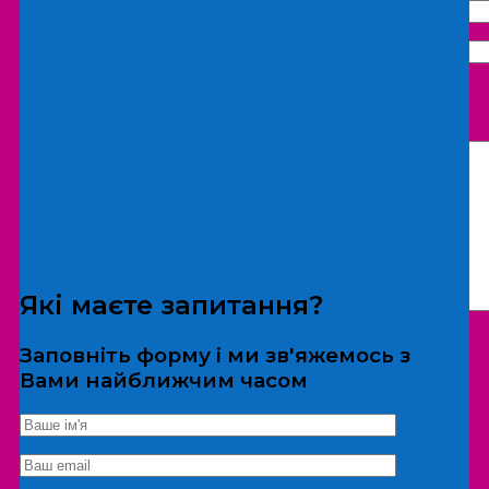
Що бажаєте замовити:
Екскурсія
Локація
Які маєте запитання?
Заповніть форму і ми зв'яжемось з
Вами найближчим часом
*Дані не передаються третім особам
Екскурсія/локація