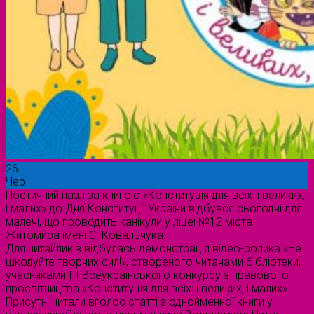
26
Чер
Поетичний пазл за книгою «Конституція для всіх: і великих,
і малих» до Дня Конституції України відбувся сьогодні для
малечі, що проводить канікули у ліцеї №12 міста
Житомира імені С. Ковальчука.
Для читайликів відбулась демонстрація відео-ролика «Не
шкодуйте творчих сил!», створеного читачами бібліотеки,
учасниками III Всеукраїнського конкурсу з правового
просвітництва «Конституція для всіх: і великих, і малих».
Присутні читали вголос статті з однойменної книги у