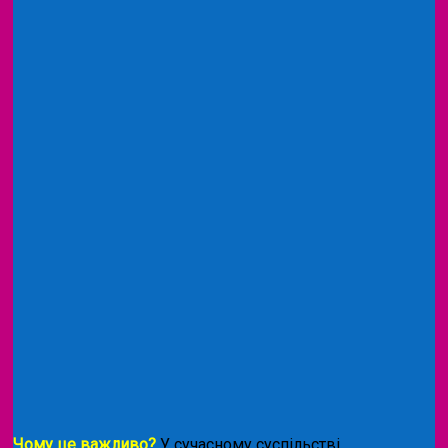
Чому це важливо?
У сучасному суспільстві