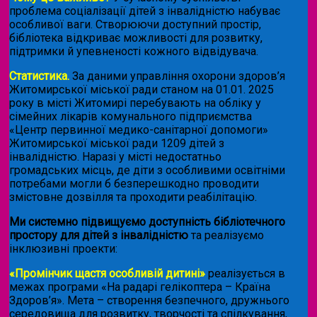
проблема соціалізації дітей з інвалідністю набуває
особливої ваги. Створюючи доступний простір,
бібліотека відкриває можливості для розвитку,
підтримки й упевненості кожного відвідувача.
Статистика.
За даними управління охорони здоров’я
Житомирської міської ради станом на 01.01. 2025
року в місті Житомирі перебувають на обліку у
сімейних лікарів комунального підприємства
«Центр первинної медико-санітарної допомоги»
Житомирської міської ради 1209 дітей з
інвалідністю. Наразі у місті недостатньо
громадських місць, де діти з особливими освітніми
потребами могли б безперешкодно проводити
змістовне дозвілля та проходити реабілітацію.
Ми системно підвищуємо доступність бібліотечного
простору для дітей з інвалідністю
та реалізуємо
інклюзивні проекти:
«Промінчик щастя особливій дитині»
реалізується в
межах програми «На радарі гелікоптера – Країна
Здоров’я». Мета – створення безпечного, дружнього
середовища для розвитку, творчості та спілкування,