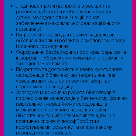
Людиноцентризм (допомога в розкриті та
розвитку здібностей й обдарувань кожної
дитини, молодої людини і на цій основі
забезпечення максимальної реалізації їхнього
потенціалу)
Патріотизм як засіб для посилення держави,
об'єднання країни і розвитку самоповаги народу
і кожного громадянина
Формування безбар’єрних просторів, сервісів та
інформації - Збереження культурного розмаїття
та національної пам’яті
Відкритість та доступність дієвого культурного
середовища бібліотеки, що творить нові ідеї
через активні культурні практики, зберігає і
переосмислює спадщину
Злагоджена командна робота бібліотекарів
професіоналів-однодумців у безпечному, фізично
і віртуально інноваційному середовищі, з
можливістю постійного навчання новим
бібліотечним та цифровим компетенціям, що
позитивно сприяє філософії роботи з
користувачами, розвитку та оперативному
впровадження інновацій.