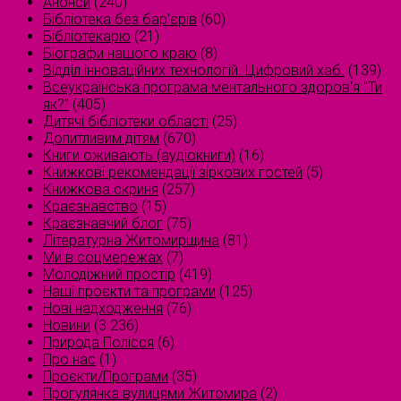
Анонси
(240)
Бібліотека без бар'єрів
(60)
Бібліотекарю
(21)
Біографи нашого краю
(8)
Відділ інноваційних технологій. Цифровий хаб.
(139)
Всеукраїнська програма ментального здоров'я "Ти
як?"
(405)
Дитячі бібліотеки області
(25)
Допитливим дітям
(670)
Книги оживають (аудіокниги)
(16)
Книжкові рекомендації зіркових гостей
(5)
Книжкова скриня
(257)
Краєзнавство
(15)
Краєзнавчий блог
(75)
Літературна Житомирщина
(81)
Ми в соцмережах
(7)
Молодіжний простір
(419)
Наші проєкти та програми
(125)
Нові надходження
(76)
Новини
(3 236)
Природа Полісся
(6)
Про нас
(1)
Проєкти/Програми
(35)
Прогулянка вулицями Житомира
(2)