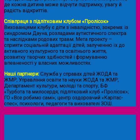
де кожна дитина може відчути підтримку, увагу й
радість відкриттів.
Співпраця з підлітковим клубом «Пролісок»
.
Вихованцями клубу є діти з інвалідністю, зокрема: із
синдромом Дауна, розладами аутистичного спектра
та наслідками родових травм. Мета проекту –
сприяти соціальній адаптації дітей, залученню їх до
активного культурного та освітнього життя,
розвитку творчих здібностей і формуванню
впевненості у власних можливостях.
Наші партнери:
Служба у справах дітей ЖОДА та
ЖМР; Управління освіти та науки ЖОДА та ЖМР;
Департамент культури, молоді та спорту; БФ
«Турбота та милосердя; підлітковий клуб «Пролісок»;
ГО «Все робимо самі»; центр оздоровчий «Карітас-
спес»;
психологи, педагоги та вихователі ЗОШ.