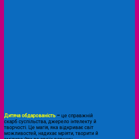
Дитяча обдарованість
–
це справжній
скарб суспільства, джерело інтелекту й
творчості. Це магія, яка відкриває світ
можливостей, надихає мріяти, творити й