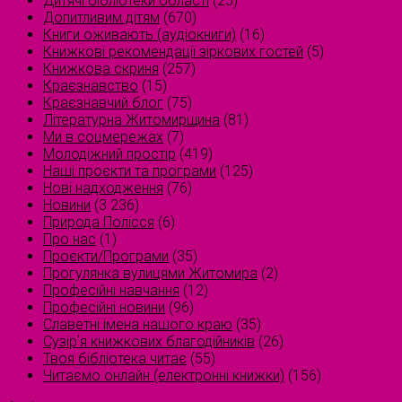
Дитячі бібліотеки області
(25)
Допитливим дітям
(670)
Книги оживають (аудіокниги)
(16)
Книжкові рекомендації зіркових гостей
(5)
Книжкова скриня
(257)
Краєзнавство
(15)
Краєзнавчий блог
(75)
Літературна Житомирщина
(81)
Ми в соцмережах
(7)
Молодіжний простір
(419)
Наші проєкти та програми
(125)
Нові надходження
(76)
Новини
(3 236)
Природа Полісся
(6)
Про нас
(1)
Проєкти/Програми
(35)
Прогулянка вулицями Житомира
(2)
Професійні навчання
(12)
Професійні новини
(96)
Славетні імена нашого краю
(35)
Сузірʼя книжкових благодійників
(26)
Твоя бібліотека читає
(55)
Читаємо онлайн (електронні книжки)
(156)