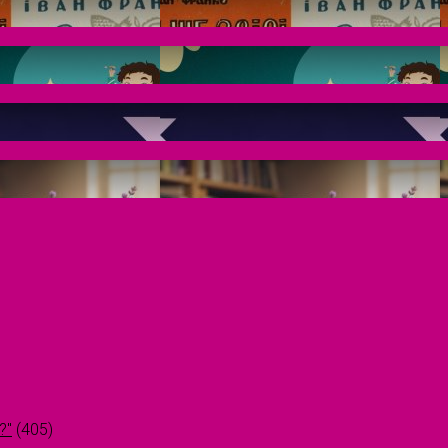
?"
(405)