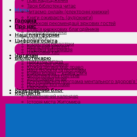
Нові надходження
Твоя бібліотека читає
Menu
Читаємо онлайн (електронні книжки)
Книги оживають (аудіокниги)
Головна
Книжкові рекомендації зіркових гостей
Про нас
Сузірʼя книжкових благодійників
Історія бібліотеки
Наші платформи
Контакти
Цифрова освіта
Структура бібліотеки
Безпечний інтернет
Офіційна інформація
Цифровий хаб
Читачам
Бібліотекарю
Пам’ятка читача
Професійні новини
Кожна дитина має право
Наші проєкти та програми
Єдина країна — єдина сім’я
Бібліотека без бар’єрів
Допитливим дітям
Всеукраїнська програма ментального здоров’я “
Проєкти/Програми
Євроквіз
Краєзнавчий блог
Контакти
Краєзнавчий календар
Історія міста Житомира
Біографи нашого краю
Природа Полісся
Літературна Житомирщина
Славетні імена нашого краю
Menu