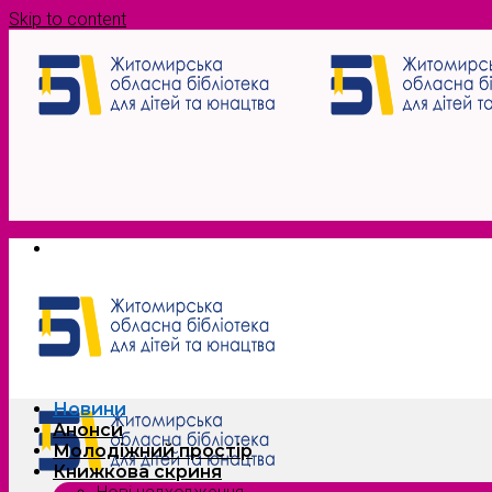
Skip to content
Новини
Анонси
Молодіжний простір
Книжкова скриня