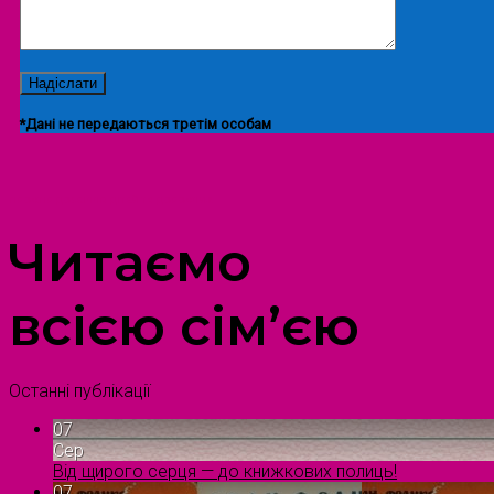
*Дані не передаються третім особам
ПРОСТІР ДОЗВІЛЛЯ ДІТЕЙ ТА ДОРОСЛИХ
Читаємо
всією сім’єю
Останні публікації
07
Сер
Від щирого серця — до книжкових полиць!
07