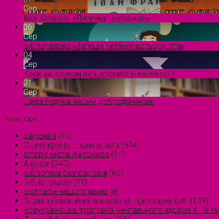
Сер
Іван Франко. «Лисичка і журавель»
06
Сер
Бібліорелакс «Затишні читання кольору літа»
04
Сер
Крок за кроком до цифрової впевненості
01
Сер
Щира подяка нашим добродійникам!
Категорії
Євроквіз
(15)
Єдина країна — єдина сім’я
(574)
Історія міста Житомира
(14)
Анонси
(240)
Бібліотека без бар'єрів
(60)
Бібліотекарю
(21)
Біографи нашого краю
(8)
Відділ інноваційних технологій. Цифровий хаб.
(139)
Всеукраїнська програма ментального здоров'я "Ти як