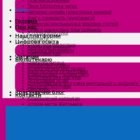
Нові надходження
Твоя бібліотека читає
Menu
Читаємо онлайн (електронні книжки)
Книги оживають (аудіокниги)
Головна
Книжкові рекомендації зіркових гостей
Про нас
Сузірʼя книжкових благодійників
Історія бібліотеки
Наші платформи
Контакти
Цифрова освіта
Структура бібліотеки
Безпечний інтернет
Офіційна інформація
Цифровий хаб
Читачам
Бібліотекарю
Пам’ятка читача
Професійні новини
Кожна дитина має право
Наші проєкти та програми
Єдина країна — єдина сім’я
Бібліотека без бар’єрів
Допитливим дітям
Всеукраїнська програма ментального здоров’я “
Проєкти/Програми
Євроквіз
Краєзнавчий блог
Контакти
Краєзнавчий календар
Історія міста Житомира
Біографи нашого краю
Природа Полісся
Літературна Житомирщина
Славетні імена нашого краю
Menu