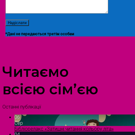
*Дані не передаються третім особам
ПРОСТІР ДОЗВІЛЛЯ ДІТЕЙ ТА ДОРОСЛИХ
Читаємо
всією сім’єю
Останні публікації
06
Сер
Бібліорелакс «Затишні читання кольору літа»
04