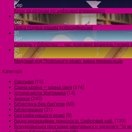
Сер
Крок за кроком до цифрової впевненості
01
Сер
Щира подяка нашим добродійникам!
31
Лип
Серпень у бібліотеці — час яскравих вражень і нових в
30
Лип
Медовий код Поліського краю: імена переможців
Категорії
Євроквіз
(15)
Єдина країна — єдина сім’я
(574)
Історія міста Житомира
(14)
Анонси
(240)
Бібліотека без бар'єрів
(60)
Бібліотекарю
(21)
Біографи нашого краю
(8)
Відділ інноваційних технологій. Цифровий хаб.
(139)
Всеукраїнська програма ментального здоров'я "Ти як