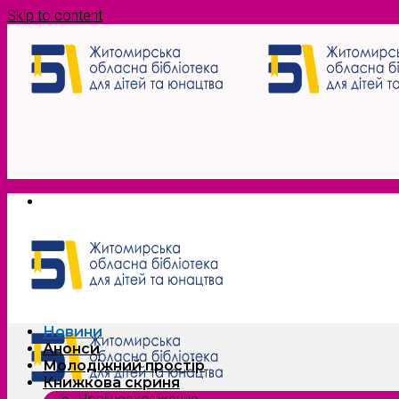
Skip to content
Новини
Анонси
Молодіжний простір
Книжкова скриня