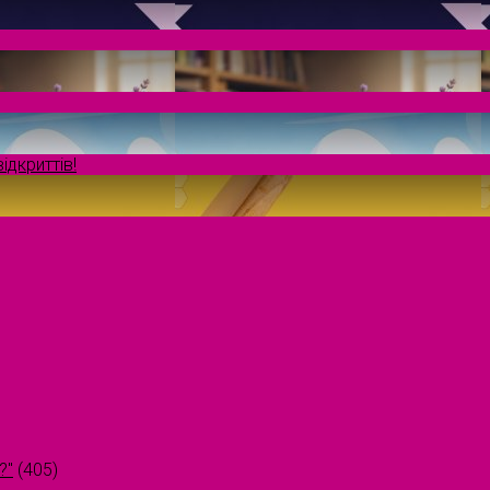
ідкриттів!
?"
(405)