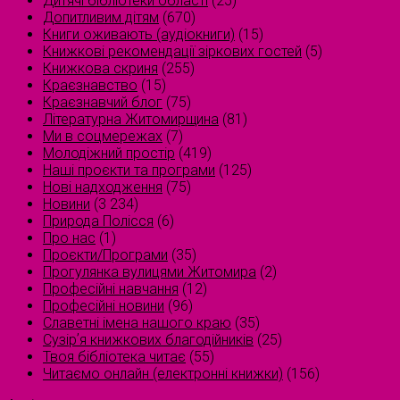
Дитячі бібліотеки області
(25)
Допитливим дітям
(670)
Книги оживають (аудіокниги)
(15)
Книжкові рекомендації зіркових гостей
(5)
Книжкова скриня
(255)
Краєзнавство
(15)
Краєзнавчий блог
(75)
Літературна Житомирщина
(81)
Ми в соцмережах
(7)
Молодіжний простір
(419)
Наші проєкти та програми
(125)
Нові надходження
(75)
Новини
(3 234)
Природа Полісся
(6)
Про нас
(1)
Проєкти/Програми
(35)
Прогулянка вулицями Житомира
(2)
Професійні навчання
(12)
Професійні новини
(96)
Славетні імена нашого краю
(35)
Сузірʼя книжкових благодійників
(25)
Твоя бібліотека читає
(55)
Читаємо онлайн (електронні книжки)
(156)