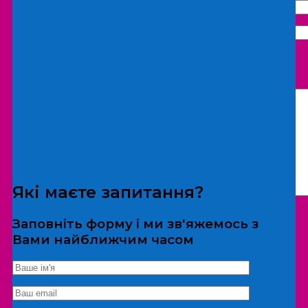
Що бажаєте замовити:
Екскурсія
Локація
Які маєте запитання?
Заповніть форму і ми зв'яжемось з
Вами найближчим часом
*Дані не передаються третім особам
Екскурсія/локація