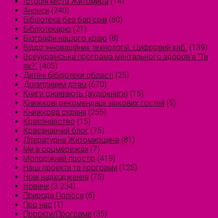
Історія міста Житомира
(14)
Анонси
(240)
Бібліотека без бар'єрів
(60)
Бібліотекарю
(21)
Біографи нашого краю
(8)
Відділ інноваційних технологій. Цифровий хаб.
(139)
Всеукраїнська програма ментального здоров'я "Ти
як?"
(405)
Дитячі бібліотеки області
(25)
Допитливим дітям
(670)
Книги оживають (аудіокниги)
(15)
Книжкові рекомендації зіркових гостей
(5)
Книжкова скриня
(255)
Краєзнавство
(15)
Краєзнавчий блог
(75)
Літературна Житомирщина
(81)
Ми в соцмережах
(7)
Молодіжний простір
(419)
Наші проєкти та програми
(125)
Нові надходження
(75)
Новини
(3 234)
Природа Полісся
(6)
Про нас
(1)
Проєкти/Програми
(35)