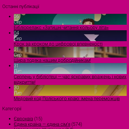
Останні публікації
06
Сер
Бібліорелакс «Затишні читання кольору літа»
04
Сер
Крок за кроком до цифрової впевненості
01
Сер
Щира подяка нашим добродійникам!
31
Лип
Серпень у бібліотеці — час яскравих вражень і нових
відкриттів!
30
Лип
Медовий код Поліського краю: імена переможців
Категорії
Євроквіз
(15)
Єдина країна — єдина сім’я
(574)