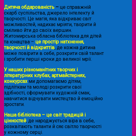
Дитяча обдарованість
–
це справжній
скарб суспільства, джерело інтелекту й
творчості. Це магія, яка відкриває світ
можливостей, надихає мріяти, творити й
сміливо йти до своїх вершин.
Житомирська обласна бібліотека для дітей
та юнацтва –
це простір натхнення,
творчості й відкриттів
, де кожна дитина
може повірити в себе, розкрити свій талант
і зробити перші кроки до великої мрії.
У наших різноманітних творчих і
літературних клубах, артмайстернях,
конкурсах
ми допомагаємо дітям,
підліткам та молоді розкрити свої
здібності, сформувати художній смак,
навчитися відчувати мистецтво й емоційно
зростати.
Наша бібліотека – це світ традицій і
цінностей
, де народжується віра в себе,
розквітають таланти й сяє світло творчості
у кожному серці.