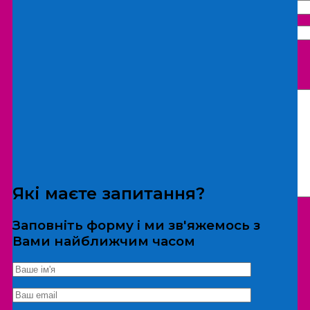
Що бажаєте замовити:
Екскурсія
Локація
Які маєте запитання?
Заповніть форму і ми зв'яжемось з
Вами найближчим часом
*Дані не передаються третім особам
Екскурсія/локація