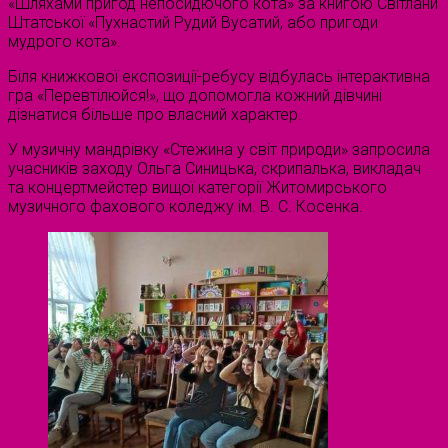
«Шляхами пригод непосидючого кота» за книгою Світлани
Штатської «Пухнастий Рудий Вусатий, або пригоди
мудрого кота».
Біля книжкової експозиції-ребусу відбулась інтерактивна
гра «Перевтілюйся!», що допомогла кожний дівчині
дізнатися більше про власний характер.
У музичну мандрівку «Стежина у світ природи» запросила
учасників заходу Ольга Синицька, скрипалька, викладач
та концертмейстер вищої категорії Житомирського
музичного фахового коледжу ім. В. С. Косенка.