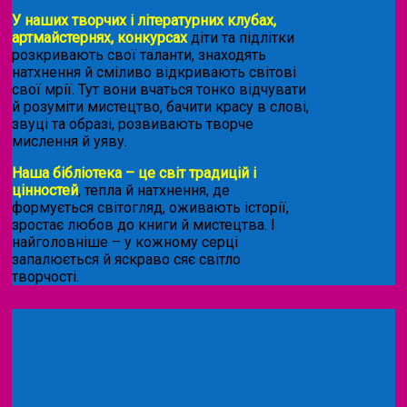
У наших творчих і літературних клубах,
артмайстернях, конкурсах
діти та підлітки
розкривають свої таланти, знаходять
натхнення й сміливо відкривають світові
свої мрії. Тут вони вчаться тонко відчувати
й розуміти мистецтво, бачити красу в слові,
звуці та образі, розвивають творче
мислення й уяву.
Наша бібліотека – це світ традицій і
цінностей
, тепла й натхнення, де
формується світогляд, оживають історії,
зростає любов до книги й мистецтва. І
найголовніше – у кожному серці
запалюється й яскраво сяє світло
творчості.