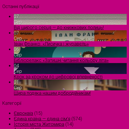
Останні публікації
07
Сер
Від щирого серця — до книжкових полиць!
07
Сер
Іван Франко. «Лисичка і журавель»
06
Сер
Бібліорелакс «Затишні читання кольору літа»
04
Сер
Крок за кроком до цифрової впевненості
01
Сер
Щира подяка нашим добродійникам!
Категорії
Євроквіз
(15)
Єдина країна — єдина сім’я
(574)
Історія міста Житомира
(14)