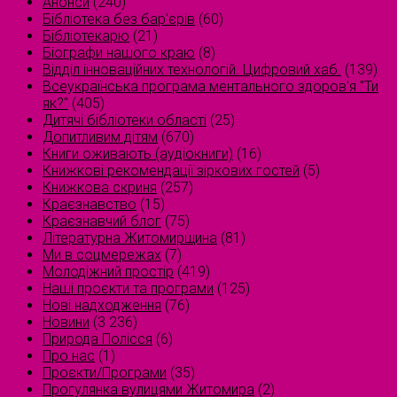
Анонси
(240)
Бібліотека без бар'єрів
(60)
Бібліотекарю
(21)
Біографи нашого краю
(8)
Відділ інноваційних технологій. Цифровий хаб.
(139)
Всеукраїнська програма ментального здоров'я "Ти
як?"
(405)
Дитячі бібліотеки області
(25)
Допитливим дітям
(670)
Книги оживають (аудіокниги)
(16)
Книжкові рекомендації зіркових гостей
(5)
Книжкова скриня
(257)
Краєзнавство
(15)
Краєзнавчий блог
(75)
Літературна Житомирщина
(81)
Ми в соцмережах
(7)
Молодіжний простір
(419)
Наші проєкти та програми
(125)
Нові надходження
(76)
Новини
(3 236)
Природа Полісся
(6)
Про нас
(1)
Проєкти/Програми
(35)
Прогулянка вулицями Житомира
(2)