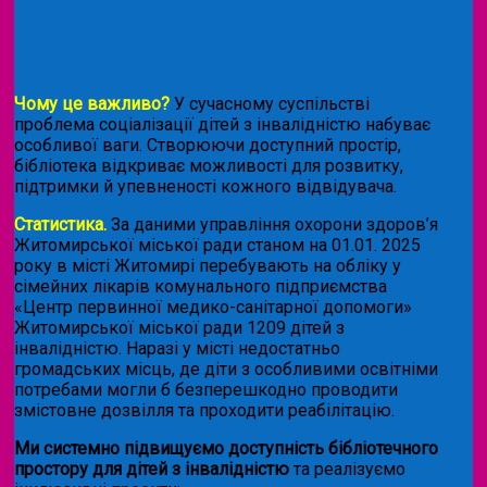
Чому це важливо?
У сучасному суспільстві
проблема соціалізації дітей з інвалідністю набуває
особливої ваги. Створюючи доступний простір,
бібліотека відкриває можливості для розвитку,
підтримки й упевненості кожного відвідувача.
Статистика.
За даними управління охорони здоров’я
Житомирської міської ради станом на 01.01. 2025
року в місті Житомирі перебувають на обліку у
сімейних лікарів комунального підприємства
«Центр первинної медико-санітарної допомоги»
Житомирської міської ради 1209 дітей з
інвалідністю. Наразі у місті недостатньо
громадських місць, де діти з особливими освітніми
потребами могли б безперешкодно проводити
змістовне дозвілля та проходити реабілітацію.
Ми системно підвищуємо доступність бібліотечного
простору для дітей з інвалідністю
та реалізуємо