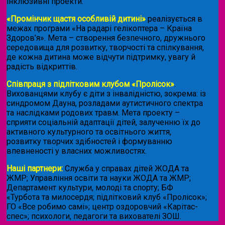
інклюзивні проекти:
«Промінчик щастя особливій дитині»
реалізується в
межах програми «На радарі гелікоптера – Країна
Здоров’я». Мета – створення безпечного, дружнього
середовища для розвитку, творчості та спілкування,
де кожна дитина може відчути підтримку, увагу й
радість відкриттів.
Співпраця з підлітковим клубом «Пролісок»
.
Вихованцями клубу є діти з інвалідністю, зокрема: із
синдромом Дауна, розладами аутистичного спектра
та наслідками родових травм. Мета проекту –
сприяти соціальній адаптації дітей, залученню їх до
активного культурного та освітнього життя,
розвитку творчих здібностей і формуванню
впевненості у власних можливостях.
Наші партнери:
Служба у справах дітей ЖОДА та
ЖМР; Управління освіти та науки ЖОДА та ЖМР;
Департамент культури, молоді та спорту; БФ
«Турбота та милосердя; підлітковий клуб «Пролісок»;
ГО «Все робимо самі»; центр оздоровчий «Карітас-
спес»;
психологи, педагоги та вихователі ЗОШ.