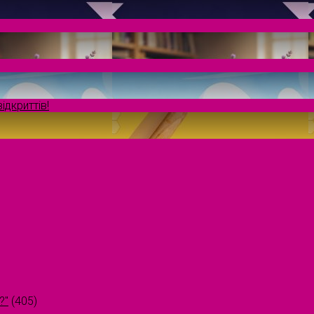
ідкриттів!
?"
(405)