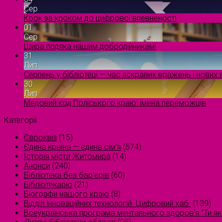
Сер
Крок за кроком до цифрової впевненості
01
Сер
Щира подяка нашим добродійникам!
31
Лип
Серпень у бібліотеці — час яскравих вражень і нових в
30
Лип
Медовий код Поліського краю: імена переможців
Категорії
Євроквіз
(15)
Єдина країна — єдина сім’я
(574)
Історія міста Житомира
(14)
Анонси
(240)
Бібліотека без бар'єрів
(60)
Бібліотекарю
(21)
Біографи нашого краю
(8)
Відділ інноваційних технологій. Цифровий хаб.
(139)
Всеукраїнська програма ментального здоров'я "Ти як