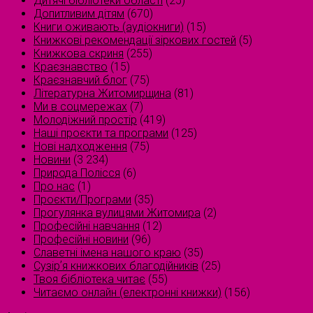
Дитячі бібліотеки області
(25)
Допитливим дітям
(670)
Книги оживають (аудіокниги)
(15)
Книжкові рекомендації зіркових гостей
(5)
Книжкова скриня
(255)
Краєзнавство
(15)
Краєзнавчий блог
(75)
Літературна Житомирщина
(81)
Ми в соцмережах
(7)
Молодіжний простір
(419)
Наші проєкти та програми
(125)
Нові надходження
(75)
Новини
(3 234)
Природа Полісся
(6)
Про нас
(1)
Проєкти/Програми
(35)
Прогулянка вулицями Житомира
(2)
Професійні навчання
(12)
Професійні новини
(96)
Славетні імена нашого краю
(35)
Сузірʼя книжкових благодійників
(25)
Твоя бібліотека читає
(55)
Читаємо онлайн (електронні книжки)
(156)