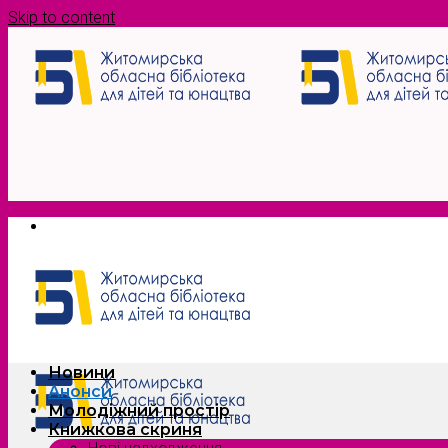
Skip to content
Новини
Анонси
Молодіжний простір
Книжкова скриня