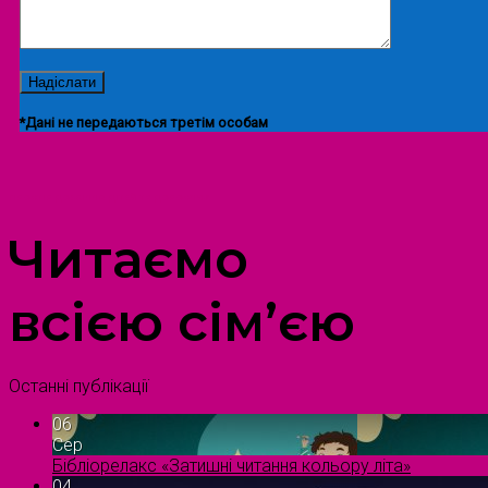
*Дані не передаються третім особам
ПРОСТІР ДОЗВІЛЛЯ ДІТЕЙ ТА ДОРОСЛИХ
Читаємо
всією сім’єю
Останні публікації
06
Сер
Бібліорелакс «Затишні читання кольору літа»
04