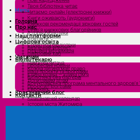
Нові надходження
Твоя бібліотека читає
Menu
Читаємо онлайн (електронні книжки)
Книги оживають (аудіокниги)
Головна
Книжкові рекомендації зіркових гостей
Про нас
Сузірʼя книжкових благодійників
Історія бібліотеки
Наші платформи
Контакти
Цифрова освіта
Структура бібліотеки
Безпечний інтернет
Офіційна інформація
Цифровий хаб
Читачам
Бібліотекарю
Пам’ятка читача
Професійні новини
Кожна дитина має право
Наші проєкти та програми
Єдина країна — єдина сім’я
Бібліотека без бар’єрів
Допитливим дітям
Всеукраїнська програма ментального здоров’я “
Проєкти/Програми
Євроквіз
Краєзнавчий блог
Контакти
Краєзнавчий календар
Історія міста Житомира
Біографи нашого краю
Природа Полісся
Літературна Житомирщина
Славетні імена нашого краю
Menu