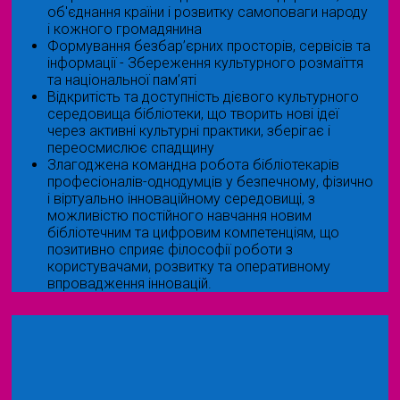
об'єднання країни і розвитку самоповаги народу
і кожного громадянина
Формування безбар’єрних просторів, сервісів та
інформації - Збереження культурного розмаїття
та національної пам’яті
Відкритість та доступність дієвого культурного
середовища бібліотеки, що творить нові ідеї
через активні культурні практики, зберігає і
переосмислює спадщину
Злагоджена командна робота бібліотекарів
професіоналів-однодумців у безпечному, фізично
і віртуально інноваційному середовищі, з
можливістю постійного навчання новим
бібліотечним та цифровим компетенціям, що
позитивно сприяє філософії роботи з
користувачами, розвитку та оперативному
впровадження інновацій.