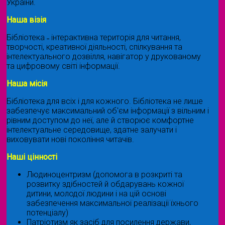
України.
Наша візія
Бібліотека ˗ інтерактивна територія для читання,
творчості, креативної діяльності, спілкування та
інтелектуального дозвілля, навігатор у друкованому
та цифровому світі інформації.
Наша місія
Бібліотека для всіх і для кожного. Бібліотека не лише
забезпечує максимальний об'єм інформації з вільним і
рівним доступом до неї, але й створює комфортне
інтелектуальне середовище, здатне залучати і
виховувати нові покоління читачів.
Наші цінності
Людиноцентризм (допомога в розкриті та
розвитку здібностей й обдарувань кожної
дитини, молодої людини і на цій основі
забезпечення максимальної реалізації їхнього
потенціалу)
Патріотизм як засіб для посилення держави,