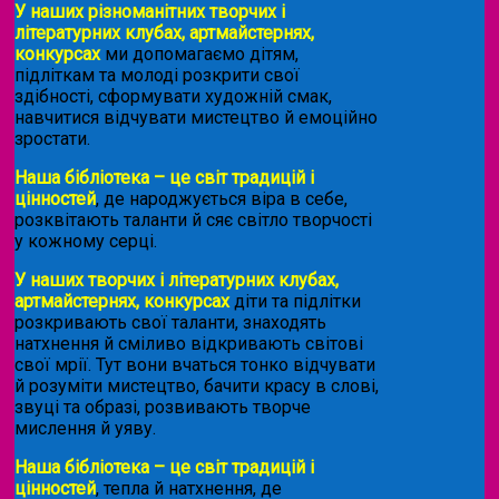
У наших різноманітних творчих і
літературних клубах, артмайстернях,
конкурсах
ми допомагаємо дітям,
підліткам та молоді розкрити свої
здібності, сформувати художній смак,
навчитися відчувати мистецтво й емоційно
зростати.
Наша бібліотека – це світ традицій і
цінностей
, де народжується віра в себе,
розквітають таланти й сяє світло творчості
у кожному серці.
У наших творчих і літературних клубах,
артмайстернях, конкурсах
діти та підлітки
розкривають свої таланти, знаходять
натхнення й сміливо відкривають світові
свої мрії. Тут вони вчаться тонко відчувати
й розуміти мистецтво, бачити красу в слові,
звуці та образі, розвивають творче
мислення й уяву.
Наша бібліотека – це світ традицій і
цінностей
, тепла й натхнення, де