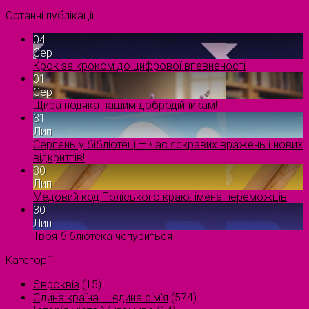
Останні публікації
04
Сер
Крок за кроком до цифрової впевненості
01
Сер
Щира подяка нашим добродійникам!
31
Лип
Серпень у бібліотеці — час яскравих вражень і нових
відкриттів!
30
Лип
Медовий код Поліського краю: імена переможців
30
Лип
Твоя бібліотека чепуриться
Категорії
Євроквіз
(15)
Єдина країна — єдина сім’я
(574)