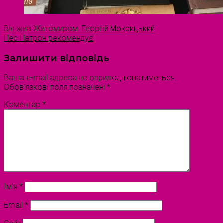
Він жив Житомиром. Георгій Мокрицький
Пес Патрон рекомендує
Залишити відповідь
Ваша e-mail адреса не оприлюднюватиметься.
Обов’язкові поля позначені
*
Коментар
*
Ім'я
*
Email
*