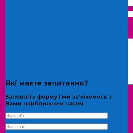
Що бажаєте замовити:
Екскурсія
Локація
Які маєте запитання?
Заповніть форму і ми зв'яжемось з
Вами найближчим часом
*Дані не передаються третім особам
Екскурсія/локація