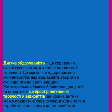
Дитяча обдарованість
–
це справжній
скарб суспільства, джерело інтелекту й
творчості. Це магія, яка відкриває світ
можливостей, надихає мріяти, творити й
сміливо йти до своїх вершин.
Житомирська обласна бібліотека для дітей
та юнацтва –
це простір натхнення,
творчості й відкриттів
, де кожна дитина
може повірити в себе, розкрити свій талант
і зробити перші кроки до великої мрії.