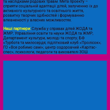
та наслідками родових травм. Мета проекту –
сприяти соціальній адаптації дітей, залученню їх до
активного культурного та освітнього життя,
розвитку творчих здібностей і формуванню
впевненості у власних можливостях.
Наші партнери:
Служба у справах дітей ЖОДА та
ЖМР; Управління освіти та науки ЖОДА та ЖМР;
Департамент культури, молоді та спорту; БФ
«Турбота та милосердя; підлітковий клуб «Пролісок»;
ГО «Все робимо самі»; центр оздоровчий «Карітас-
спес»;
психологи, педагоги та вихователі ЗОШ.