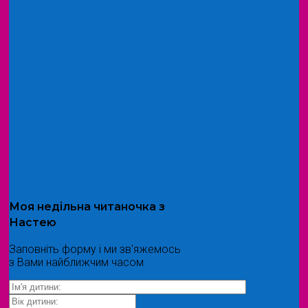
Моя
недільна читаночка
з
Настею
Заповніть форму і ми зв'яжемось
з Вами найближчим часом