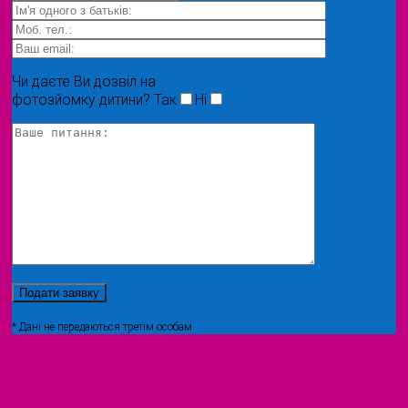
Чи даєте Ви дозвіл на
фотозйомку дитини?
Так
Ні
* Дані не передаються третім особам