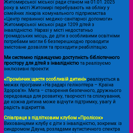
Житомирської міської ради станом на 01.01. 2025
року в місті Житомирі перебувають на обліку у
сімейних лікарів комунального підприємства
«Центр первинної медико-санітарної допомоги»
Житомирської міської ради 1209 дітей з
інвалідністю. Наразі у місті недостатньо
громадських місць, де діти з особливими освітніми
потребами могли б безперешкодно проводити
змістовне дозвілля та проходити реабілітацію.
Ми системно підвищуємо доступність бібліотечного
простору для дітей з інвалідністю
та реалізуємо
інклюзивні проекти:
«Промінчик щастя особливій дитині»
реалізується в
межах програми «На радарі гелікоптера – Країна
Здоров’я». Мета – створення безпечного, дружнього
середовища для розвитку, творчості та спілкування,
де кожна дитина може відчути підтримку, увагу й
радість відкриттів.
Співпраця з підлітковим клубом «Пролісок»
.
Вихованцями клубу є діти з інвалідністю, зокрема: із
синдромом Дауна, розладами аутистичного спектра