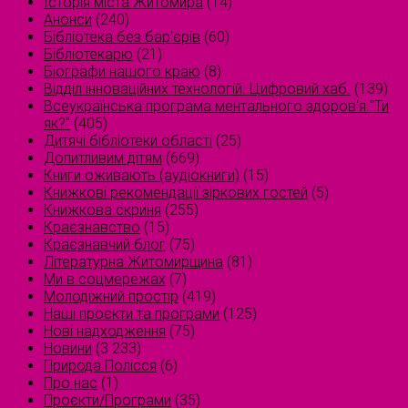
Історія міста Житомира
(14)
Анонси
(240)
Бібліотека без бар'єрів
(60)
Бібліотекарю
(21)
Біографи нашого краю
(8)
Відділ інноваційних технологій. Цифровий хаб.
(139)
Всеукраїнська програма ментального здоров'я "Ти
як?"
(405)
Дитячі бібліотеки області
(25)
Допитливим дітям
(669)
Книги оживають (аудіокниги)
(15)
Книжкові рекомендації зіркових гостей
(5)
Книжкова скриня
(255)
Краєзнавство
(15)
Краєзнавчий блог
(75)
Літературна Житомирщина
(81)
Ми в соцмережах
(7)
Молодіжний простір
(419)
Наші проєкти та програми
(125)
Нові надходження
(75)
Новини
(3 233)
Природа Полісся
(6)
Про нас
(1)
Проєкти/Програми
(35)