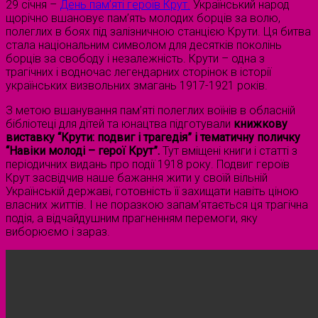
29 січня –
День пам’яті героїв Крут.
Український народ
щорічно вшановує пам’ять молодих борців за волю,
полеглих в боях під залізничною станцією Крути. Ця битва
стала національним символом для десятків поколінь
борців за свободу і незалежність. Крути – одна з
трагічних і водночас легендарних сторінок в історії
українських визвольних змагань 1917-1921 років.
З метою вшанування пам’яті полеглих воїнів в обласній
бібліотеці для дітей та юнацтва підготували
книжкову
виставку “Крути: подвиг і трагедія” і тематичну поличку
“Навіки молоді – герої Крут”.
Тут вміщені книги і статті з
періодичних видань про події 1918 року. Подвиг героїв
Крут засвідчив наше бажання жити у своїй вільній
Українській державі, готовність її захищати навіть ціною
власних життів. І не поразкою запам’ятається ця трагічна
подія, а відчайдушним прагненням перемоги, яку
виборюємо і зараз.