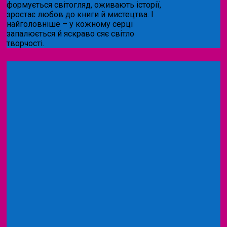
формується світогляд, оживають історії,
зростає любов до книги й мистецтва. І
найголовніше – у кожному серці
запалюється й яскраво сяє світло
творчості.