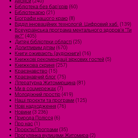
Анонси
(240)
Бібліотека без бар'єрів
(60)
Бібліотекарю
(21)
Біографи нашого краю
(8)
Відділ інноваційних технологій. Цифровий хаб.
(139)
Всеукраїнська програма ментального здоров'я "Ти
як?"
(405)
Дитячі бібліотеки області
(25)
Допитливим дітям
(670)
Книги оживають (аудіокниги)
(16)
Книжкові рекомендації зіркових гостей
(5)
Книжкова скриня
(257)
Краєзнавство
(15)
Краєзнавчий блог
(75)
Літературна Житомирщина
(81)
Ми в соцмережах
(7)
Молодіжний простір
(419)
Наші проєкти та програми
(125)
Нові надходження
(76)
Новини
(3 236)
Природа Полісся
(6)
Про нас
(1)
Проєкти/Програми
(35)
Прогулянка вулицями Житомира
(2)