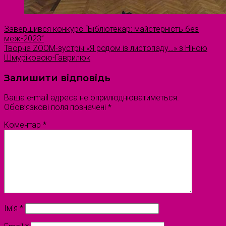
Завершився конкурс “Бібліотекар: майстерність без
меж-2023”
Творча ZOOM-зустріч «Я родом із листопаду…» з Ніною
Шмуріковою-Гаврилюк
Залишити відповідь
Ваша e-mail адреса не оприлюднюватиметься.
Обов’язкові поля позначені
*
Коментар
*
Ім'я
*