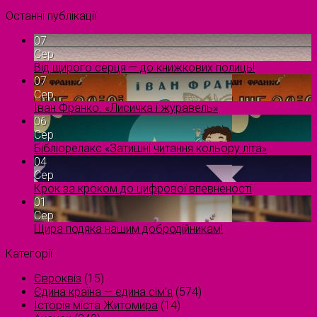
Останні публікації
07
Сер
Від щирого серця — до книжкових полиць!
07
Сер
Іван Франко. «Лисичка і журавель»
06
Сер
Бібліорелакс «Затишні читання кольору літа»
04
Сер
Крок за кроком до цифрової впевненості
01
Сер
Щира подяка нашим добродійникам!
Категорії
Євроквіз
(15)
Єдина країна — єдина сім’я
(574)
Історія міста Житомира
(14)