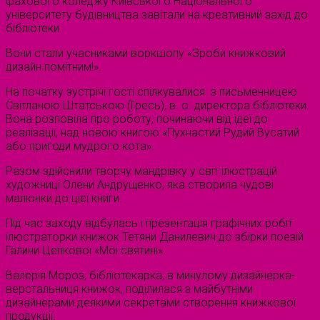
фахового коледжу Київського Національного
університету будівництва завітали на креативний захід до
бібліотеки.
Вони стали учасниками воркшопу «Зроби книжковий
дизайн помітним!».
На початку зустрічі гості спілкувалися з письменницею
Світланою Штатською (Гресь), в. о. директора бібліотеки.
Вона розповіла про роботу, починаючи від ідеї до
реалізації, над новою книгою «Пухнастий Рудий Вусатий
або пригоди мудрого кота».
Разом здійснили творчу мандрівку у світ ілюстрацій
художниці Олени Андрущенко, яка створила чудові
малюнки до цієї книги.
Під час заходу відбулась і презентація графічних робіт
ілюстраторки книжок Тетяни Данилевич до збірки поезій
Галини Цепкової «Мої святині».
Валерія Мороз, бібліотекарка, в минулому дизайнерка-
верстальниця книжок, поділилася з майбутніми
дизайнерами деякими секретами створення книжкової
продукції.