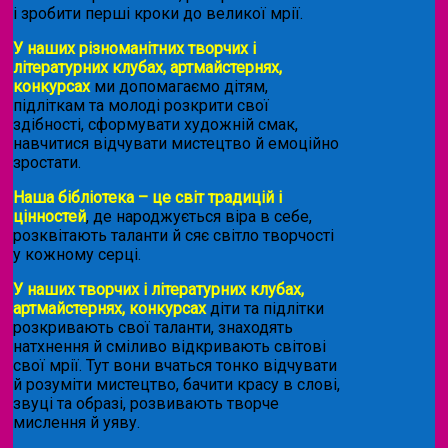
і зробити перші кроки до великої мрії.
У наших різноманітних творчих і
літературних клубах, артмайстернях,
конкурсах
ми допомагаємо дітям,
підліткам та молоді розкрити свої
здібності, сформувати художній смак,
навчитися відчувати мистецтво й емоційно
зростати.
Наша бібліотека – це світ традицій і
цінностей
, де народжується віра в себе,
розквітають таланти й сяє світло творчості
у кожному серці.
У наших творчих і літературних клубах,
артмайстернях, конкурсах
діти та підлітки
розкривають свої таланти, знаходять
натхнення й сміливо відкривають світові
свої мрії. Тут вони вчаться тонко відчувати
й розуміти мистецтво, бачити красу в слові,
звуці та образі, розвивають творче
мислення й уяву.