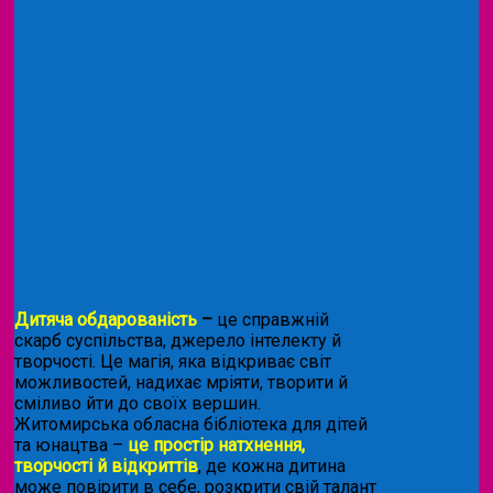
Дитяча обдарованість
–
це справжній
скарб суспільства, джерело інтелекту й
творчості. Це магія, яка відкриває світ
можливостей, надихає мріяти, творити й
сміливо йти до своїх вершин.
Житомирська обласна бібліотека для дітей
та юнацтва –
це простір натхнення,
творчості й відкриттів
, де кожна дитина
може повірити в себе, розкрити свій талант