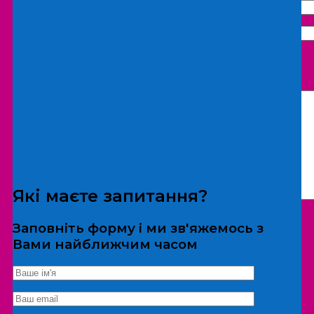
Що бажаєте замовити:
Екскурсія
Локація
Які маєте запитання?
Заповніть форму і ми зв'яжемось з
Вами найближчим часом
*Дані не передаються третім особам
Екскурсія/локація