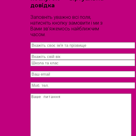
довідка
Заповніть уважно всі поля,
натисніть кнопку замовити і ми з
Вами зв'яжемось найближчим
часом.