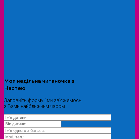
Моя
недільна читаночка
з
Настею
Заповніть форму і ми зв'яжемось
з Вами найближчим часом