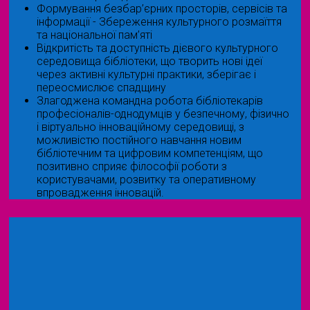
Формування безбар’єрних просторів, сервісів та
інформації - Збереження культурного розмаїття
та національної пам’яті
Відкритість та доступність дієвого культурного
середовища бібліотеки, що творить нові ідеї
через активні культурні практики, зберігає і
переосмислює спадщину
Злагоджена командна робота бібліотекарів
професіоналів-однодумців у безпечному, фізично
і віртуально інноваційному середовищі, з
можливістю постійного навчання новим
бібліотечним та цифровим компетенціям, що
позитивно сприяє філософії роботи з
користувачами, розвитку та оперативному
впровадження інновацій.