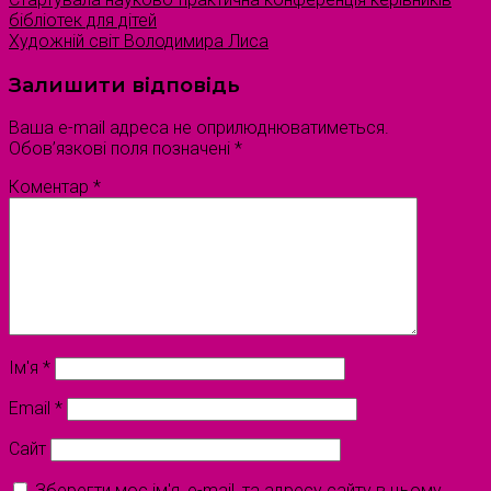
бібліотек для дітей
Художній світ Володимира Лиса
Залишити відповідь
Ваша e-mail адреса не оприлюднюватиметься.
Обов’язкові поля позначені
*
Коментар
*
Ім'я
*
Email
*
Сайт
Зберегти моє ім'я, e-mail, та адресу сайту в цьому