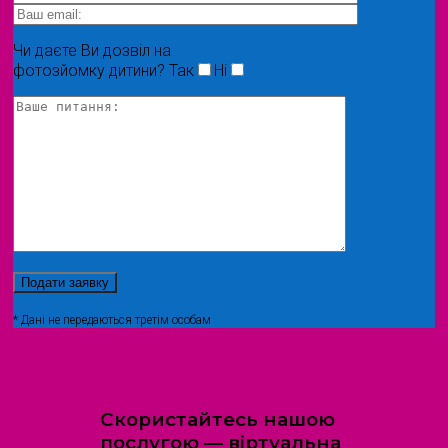
Чи даєте Ви дозвіл на
фотозйомку дитини?
Так
Ні
* Дані не передаються третім особам
Скористайтесь нашою
послугою — віртуальна