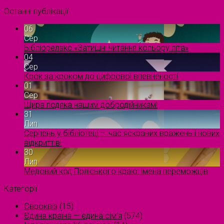
Останні публікації
06
Сер
Бібліорелакс «Затишні читання кольору літа»
04
Сер
Крок за кроком до цифрової впевненості
01
Сер
Щира подяка нашим добродійникам!
31
Лип
Серпень у бібліотеці — час яскравих вражень і нових
відкриттів!
30
Лип
Медовий код Поліського краю: імена переможців
Категорії
Євроквіз
(15)
Єдина країна — єдина сім’я
(574)