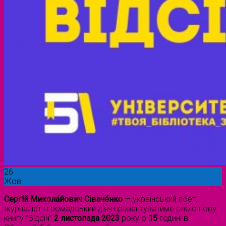
26
Жов
Сергі́й Микола́йович Сіваче́нко
— український поет,
журналіст і громадський діяч презентуватиме свою нову
книгу “Відсіч”
2 листопада 2023
року о
15
годині в