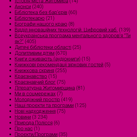
Історія міста Житомира
(14)
Анонси
(240)
Бібліотека без бар'єрів
(60)
Бібліотекарю
(21)
Біографи нашого краю
(8)
Відділ інноваційних технологій. Цифровий хаб.
(139)
Всеукраїнська програма ментального здоров'я "Ти
як?"
(405)
Дитячі бібліотеки області
(25)
Допитливим дітям
(670)
Книги оживають (аудіокниги)
(15)
Книжкові рекомендації зіркових гостей
(5)
Книжкова скриня
(255)
Краєзнавство
(15)
Краєзнавчий блог
(75)
Літературна Житомирщина
(81)
Ми в соцмережах
(7)
Молодіжний простір
(419)
Наші проєкти та програми
(125)
Нові надходження
(75)
Новини
(3 234)
Природа Полісся
(6)
Про нас
(1)
Проєкти/Програми
(35)