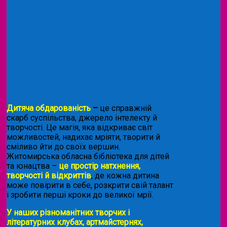
Дитяча обдарованість
–
це справжній
скарб суспільства, джерело інтелекту й
творчості. Це магія, яка відкриває світ
можливостей, надихає мріяти, творити й
сміливо йти до своїх вершин.
Житомирська обласна бібліотека для дітей
та юнацтва –
це простір натхнення,
творчості й відкриттів
, де кожна дитина
може повірити в себе, розкрити свій талант
і зробити перші кроки до великої мрії.
У наших різноманітних творчих і
літературних клубах, артмайстернях,