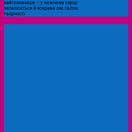
найголовніше – у кожному серці
запалюється й яскраво сяє світло
творчості.