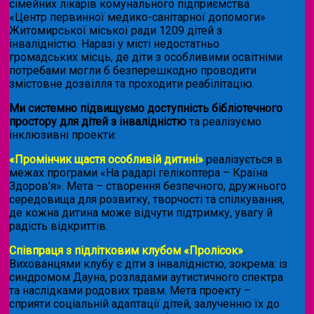
сімейних лікарів комунального підприємства
«Центр первинної медико-санітарної допомоги»
Житомирської міської ради 1209 дітей з
інвалідністю. Наразі у місті недостатньо
громадських місць, де діти з особливими освітніми
потребами могли б безперешкодно проводити
змістовне дозвілля та проходити реабілітацію.
Ми системно підвищуємо доступність бібліотечного
простору для дітей з інвалідністю
та реалізуємо
інклюзивні проекти:
«Промінчик щастя особливій дитині»
реалізується в
межах програми «На радарі гелікоптера – Країна
Здоров’я». Мета – створення безпечного, дружнього
середовища для розвитку, творчості та спілкування,
де кожна дитина може відчути підтримку, увагу й
радість відкриттів.
Співпраця з підлітковим клубом «Пролісок»
.
Вихованцями клубу є діти з інвалідністю, зокрема: із
синдромом Дауна, розладами аутистичного спектра
та наслідками родових травм. Мета проекту –
сприяти соціальній адаптації дітей, залученню їх до