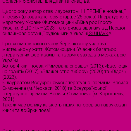
Обласній бібліотеці для дітей та юнацтва.
Цього року автор став лауреатом ІІІ ПРЕМІЇ в номінації
«Поезія» (вікова категорія старше 25 років) Літературного
марафону України/Житомирщини «Війна росії проти
України. ВІДСІЧ.» – 2023 та отримав відзнаку від Першої
онлайн-радіостанції аудіокниги в Україні
SLÚHAVK
A.
Протягом тривалого часу бере активну участь в
мистецькому житті Житомирщини. Учасник багатьох
літературних фестивалів та творчих заходів в межах всієї
України.
Автор 4 книг поезії: «Римована сповідь» (2013), «Еволюція
на граніті» (2017), «Блаженство вибору» (2020) та «Відсіч»
(2023).
Є лауреатом Всеукраїнської літературної премії ім. Василя
Симоненка (м. Черкаси, 2018) та Всеукраїнської
літературної премії ім. Василя Юхимовича (м. Коростень,
2021).
Також має велику кількість інших нагород за надруковані
книги та добірки поезії.
Стартувала науково-практична конференція керівників