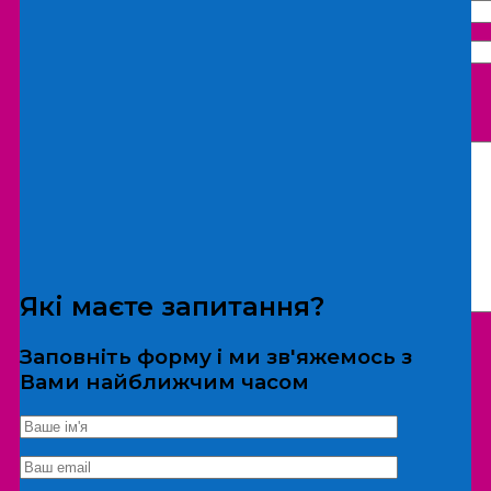
Що бажаєте замовити:
Екскурсія
Локація
Які маєте запитання?
Заповніть форму і ми зв'яжемось з
Вами найближчим часом
*Дані не передаються третім особам
Екскурсія/локація