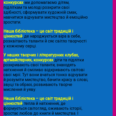
конкурсах
ми допомагаємо дітям,
підліткам та молоді розкрити свої
здібності, сформувати художній смак,
навчитися відчувати мистецтво й емоційно
зростати.
Наша бібліотека – це світ традицій і
цінностей
, де народжується віра в себе,
розквітають таланти й сяє світло творчості
у кожному серці.
У наших творчих і літературних клубах,
артмайстернях, конкурсах
діти та підлітки
розкривають свої таланти, знаходять
натхнення й сміливо відкривають світові
свої мрії. Тут вони вчаться тонко відчувати
й розуміти мистецтво, бачити красу в слові,
звуці та образі, розвивають творче
мислення й уяву.
Наша бібліотека – це світ традицій і
цінностей
, тепла й натхнення, де
формується світогляд, оживають історії,
зростає любов до книги й мистецтва. І