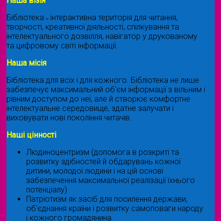
Наша візія
Бібліотека ˗ інтерактивна територія для читання,
творчості, креативної діяльності, спілкування та
інтелектуального дозвілля, навігатор у друкованому
та цифровому світі інформації.
Наша місія
Бібліотека для всіх і для кожного. Бібліотека не лише
забезпечує максимальний об'єм інформації з вільним і
рівним доступом до неї, але й створює комфортне
інтелектуальне середовище, здатне залучати і
виховувати нові покоління читачів.
Наші цінності
Людиноцентризм (допомога в розкриті та
розвитку здібностей й обдарувань кожної
дитини, молодої людини і на цій основі
забезпечення максимальної реалізації їхнього
потенціалу)
Патріотизм як засіб для посилення держави,
об'єднання країни і розвитку самоповаги народу
і кожного громадянина