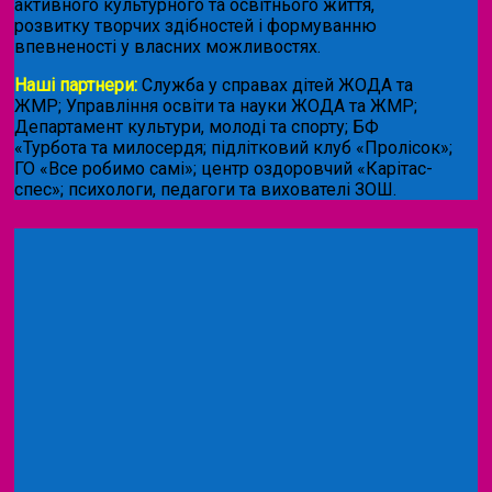
активного культурного та освітнього життя,
розвитку творчих здібностей і формуванню
впевненості у власних можливостях.
Наші партнери:
Служба у справах дітей ЖОДА та
ЖМР; Управління освіти та науки ЖОДА та ЖМР;
Департамент культури, молоді та спорту; БФ
«Турбота та милосердя; підлітковий клуб «Пролісок»;
ГО «Все робимо самі»; центр оздоровчий «Карітас-
спес»;
психологи, педагоги та вихователі ЗОШ.