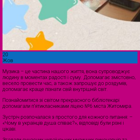
20
Жов
Музика – це частина нашого життя, вона супроводжує
людину в моментах радості і суму. Допомагає змістовно,
весело провести час, а також запрошує до роздумів,
допомагає краще пізнати свій внутрішній світ.
Познайомитися зі світом прекрасного бібліотекарі
допомагали п’ятикласниками ліцею №6 міста Житомира.
Зустріч розпочалася з простого для кожного питання: –
«Чому в українців душа співає?», відповіді були різні і
цікаві.
Згадали сучасних українських музичних виконавців та