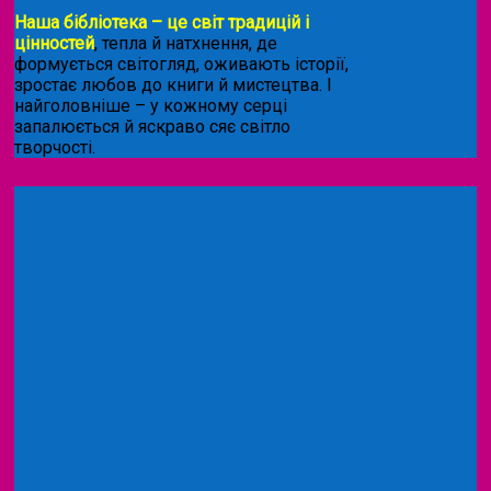
Наша бібліотека – це світ традицій і
цінностей
, тепла й натхнення, де
формується світогляд, оживають історії,
зростає любов до книги й мистецтва. І
найголовніше – у кожному серці
запалюється й яскраво сяє світло
творчості.