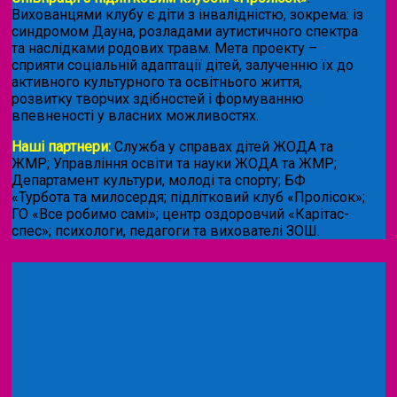
Вихованцями клубу є діти з інвалідністю, зокрема: із
синдромом Дауна, розладами аутистичного спектра
та наслідками родових травм. Мета проекту –
сприяти соціальній адаптації дітей, залученню їх до
активного культурного та освітнього життя,
розвитку творчих здібностей і формуванню
впевненості у власних можливостях.
Наші партнери:
Служба у справах дітей ЖОДА та
ЖМР; Управління освіти та науки ЖОДА та ЖМР;
Департамент культури, молоді та спорту; БФ
«Турбота та милосердя; підлітковий клуб «Пролісок»;
ГО «Все робимо самі»; центр оздоровчий «Карітас-
спес»;
психологи, педагоги та вихователі ЗОШ.