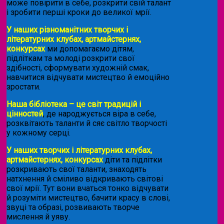
може повірити в себе, розкрити свій талант
і зробити перші кроки до великої мрії.
У наших різноманітних творчих і
літературних клубах, артмайстернях,
конкурсах
ми допомагаємо дітям,
підліткам та молоді розкрити свої
здібності, сформувати художній смак,
навчитися відчувати мистецтво й емоційно
зростати.
Наша бібліотека – це світ традицій і
цінностей
, де народжується віра в себе,
розквітають таланти й сяє світло творчості
у кожному серці.
У наших творчих і літературних клубах,
артмайстернях, конкурсах
діти та підлітки
розкривають свої таланти, знаходять
натхнення й сміливо відкривають світові
свої мрії. Тут вони вчаться тонко відчувати
й розуміти мистецтво, бачити красу в слові,
звуці та образі, розвивають творче
мислення й уяву.