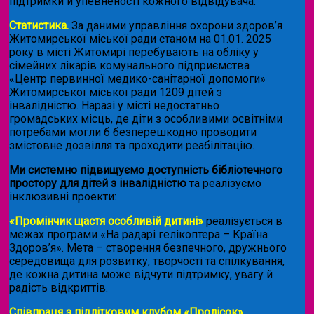
підтримки й упевненості кожного відвідувача.
Статистика.
За даними управління охорони здоров’я
Житомирської міської ради станом на 01.01. 2025
року в місті Житомирі перебувають на обліку у
сімейних лікарів комунального підприємства
«Центр первинної медико-санітарної допомоги»
Житомирської міської ради 1209 дітей з
інвалідністю. Наразі у місті недостатньо
громадських місць, де діти з особливими освітніми
потребами могли б безперешкодно проводити
змістовне дозвілля та проходити реабілітацію.
Ми системно підвищуємо доступність бібліотечного
простору для дітей з інвалідністю
та реалізуємо
інклюзивні проекти:
«Промінчик щастя особливій дитині»
реалізується в
межах програми «На радарі гелікоптера – Країна
Здоров’я». Мета – створення безпечного, дружнього
середовища для розвитку, творчості та спілкування,
де кожна дитина може відчути підтримку, увагу й
радість відкриттів.
Співпраця з підлітковим клубом «Пролісок»
.