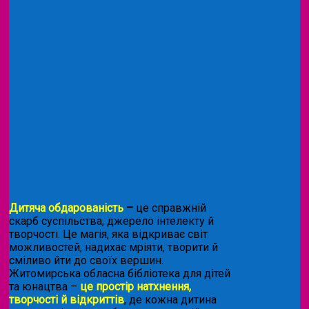
Дитяча обдарованість
–
це справжній
скарб суспільства, джерело інтелекту й
творчості. Це магія, яка відкриває світ
можливостей, надихає мріяти, творити й
сміливо йти до своїх вершин.
Житомирська обласна бібліотека для дітей
та юнацтва –
це простір натхнення,
творчості й відкриттів
, де кожна дитина