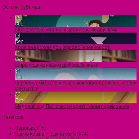
Останні публікації
06
Сер
Бібліорелакс «Затишні читання кольору літа»
04
Сер
Крок за кроком до цифрової впевненості
01
Сер
Щира подяка нашим добродійникам!
31
Лип
Серпень у бібліотеці — час яскравих вражень і нових
відкриттів!
30
Лип
Медовий код Поліського краю: імена переможців
Категорії
Євроквіз
(15)
Єдина країна — єдина сім’я
(574)