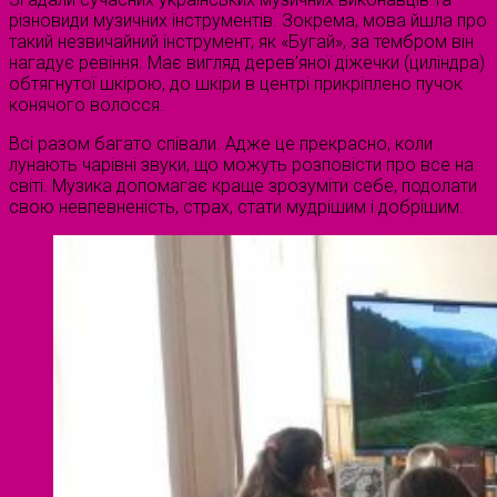
різновиди музичних інструментів. Зокрема, мова йшла про
такий незвичайний інструмент, як «Бугай», за тембром він
нагадує ревіння. Має вигляд дерев’яної діжечки (циліндра)
обтягнутої шкірою, до шкіри в центрі прикріплено пучок
конячого волосся.
Всі разом багато співали. Адже це прекрасно, коли
лунають чарівні звуки, що можуть розповісти про все на
світі. Музика допомагає краще зрозуміти себе, подолати
свою невпевненість, страх, стати мудрішим і добрішим.