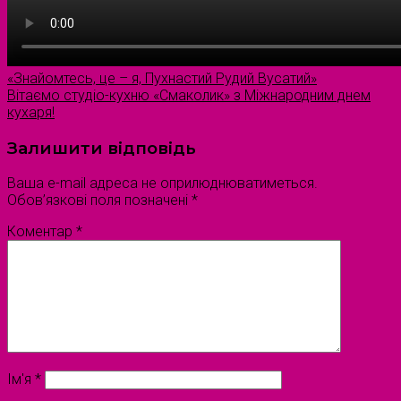
«Знайомтесь, це – я, Пухнастий Рудий Вусатий»
Вітаємо студіо-кухню «Смаколик» з Міжнародним днем
кухаря!
Залишити відповідь
Ваша e-mail адреса не оприлюднюватиметься.
Обов’язкові поля позначені
*
Коментар
*
Ім'я
*