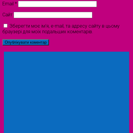
Email
*
Сайт
Зберегти моє ім'я, e-mail, та адресу сайту в цьому
браузері для моїх подальших коментарів.