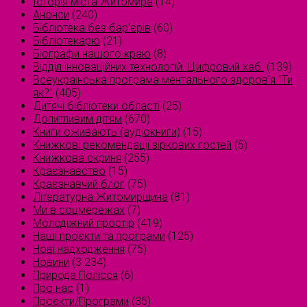
Історія міста Житомира
(14)
Анонси
(240)
Бібліотека без бар'єрів
(60)
Бібліотекарю
(21)
Біографи нашого краю
(8)
Відділ інноваційних технологій. Цифровий хаб.
(139)
Всеукраїнська програма ментального здоров'я "Ти
як?"
(405)
Дитячі бібліотеки області
(25)
Допитливим дітям
(670)
Книги оживають (аудіокниги)
(15)
Книжкові рекомендації зіркових гостей
(5)
Книжкова скриня
(255)
Краєзнавство
(15)
Краєзнавчий блог
(75)
Літературна Житомирщина
(81)
Ми в соцмережах
(7)
Молодіжний простір
(419)
Наші проєкти та програми
(125)
Нові надходження
(75)
Новини
(3 234)
Природа Полісся
(6)
Про нас
(1)
Проєкти/Програми
(35)