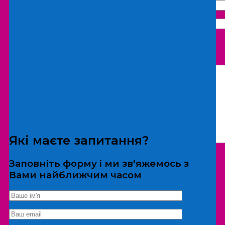
Що бажаєте замовити:
Екскурсія
Локація
Які маєте запитання?
Заповніть форму і ми зв'яжемось з
Вами найближчим часом
*Дані не передаються третім особам
Екскурсія/локація