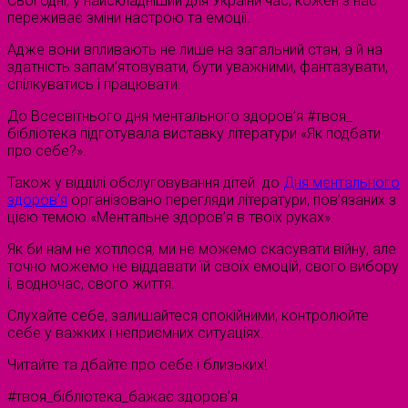
Сьогодні, у найскладніший для України час, кожен з нас
переживає зміни настрою та емоції.
Адже вони впливають не лише на загальний стан, а й на
здатність запам’ятовувати, бути уважними, фантазувати,
спілкуватись і працювати.
До Всесвітнього дня ментального здоров’я #твоя_
бібліотека підготувала виставку літератури «Як подбати
про себе?».
Також у відділі обслуговування дітей до
Дня ментального
здоров’я
організовано перегляди літератури, пов’язаних з
цією темою «Ментальне здоров’я в твоїх руках».
Як би нам не хотілося, ми не можемо скасувати війну, але
точно можемо не віддавати їй своїх емоцій, свого вибору
і, водночас, свого життя.
Слухайте себе, залишайтеся спокійними, контролюйте
себе у важких і неприємних ситуаціях.
Читайте та дбайте про себе і близьких!
#твоя_бібліотека_бажає здоров’я