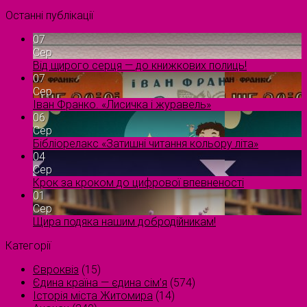
Останні публікації
07
Сер
Від щирого серця — до книжкових полиць!
07
Сер
Іван Франко. «Лисичка і журавель»
06
Сер
Бібліорелакс «Затишні читання кольору літа»
04
Сер
Крок за кроком до цифрової впевненості
01
Сер
Щира подяка нашим добродійникам!
Категорії
Євроквіз
(15)
Єдина країна — єдина сім’я
(574)
Історія міста Житомира
(14)