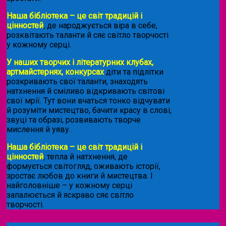
Наша бібліотека – це світ традицій і
цінностей
, де народжується віра в себе,
розквітають таланти й сяє світло творчості
у кожному серці.
У наших творчих і літературних клубах,
артмайстернях, конкурсах
діти та підлітки
розкривають свої таланти, знаходять
натхнення й сміливо відкривають світові
свої мрії. Тут вони вчаться тонко відчувати
й розуміти мистецтво, бачити красу в слові,
звуці та образі, розвивають творче
мислення й уяву.
Наша бібліотека – це світ традицій і
цінностей
, тепла й натхнення, де
формується світогляд, оживають історії,
зростає любов до книги й мистецтва. І
найголовніше – у кожному серці
запалюється й яскраво сяє світло
творчості.