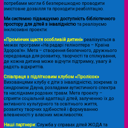
потребами могли б безперешкодно проводити
змістовне дозвілля та проходити реабілітацію.
Ми системно підвищуємо доступність бібліотечного
простору для дітей з інвалідністю
та реалізуємо
інклюзивні проекти:
«Промінчик щастя особливій дитині»
реалізується в
межах програми «На радарі гелікоптера – Країна
Здоров’я». Мета – створення безпечного, дружнього
середовища для розвитку, творчості та спілкування,
де кожна дитина може відчути підтримку, увагу й
радість відкриттів.
Співпраця з підлітковим клубом «Пролісок»
.
Вихованцями клубу є діти з інвалідністю, зокрема: із
синдромом Дауна, розладами аутистичного спектра
та наслідками родових травм. Мета проекту –
сприяти соціальній адаптації дітей, залученню їх до
активного культурного та освітнього життя,
розвитку творчих здібностей і формуванню
впевненості у власних можливостях.
Наші партнери:
Служба у справах дітей ЖОДА та