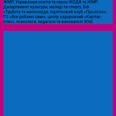
ЖМР; Управління освіти та науки ЖОДА та ЖМР;
Департамент культури, молоді та спорту; БФ
«Турбота та милосердя; підлітковий клуб «Пролісок»;
ГО «Все робимо самі»; центр оздоровчий «Карітас-
спес»;
психологи, педагоги та вихователі ЗОШ.