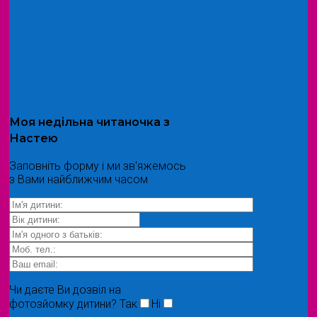
Моя
недільна читаночка
з
Настею
Заповніть форму і ми зв'яжемось
з Вами найближчим часом
Чи даєте Ви дозвіл на
фотозйомку дитини?
Так
Ні