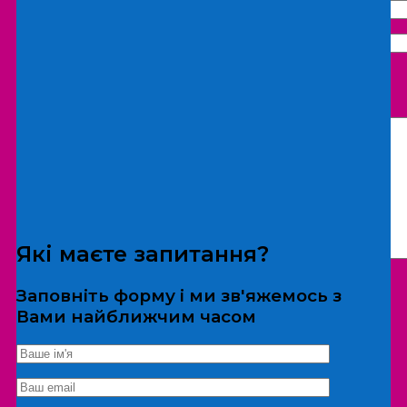
Що бажаєте замовити:
Екскурсія
Локація
Які маєте запитання?
Заповніть форму і ми зв'яжемось з
Вами найближчим часом
*Дані не передаються третім особам
Екскурсія/локація