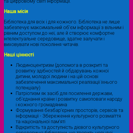
та цифровому світі інформації.
Наша місія
Бібліотека для всіх і для кожного. Бібліотека не лише
забезпечує максимальний об'єм інформації з вільним і
рівним доступом до неї, але й створює комфортне
інтелектуальне середовище, здатне залучати і
виховувати нові покоління читачів.
Наші цінності
Людиноцентризм (допомога в розкриті та
розвитку здібностей й обдарувань кожної
дитини, молодої людини і на цій основі
забезпечення максимальної реалізації їхнього
потенціалу)
Патріотизм як засіб для посилення держави,
об'єднання країни і розвитку самоповаги народу
і кожного громадянина
Формування безбар’єрних просторів, сервісів та
інформації - Збереження культурного розмаїття
та національної пам’яті
Відкритість та доступність дієвого культурного
середовища бібліотеки, що творить нові ідеї