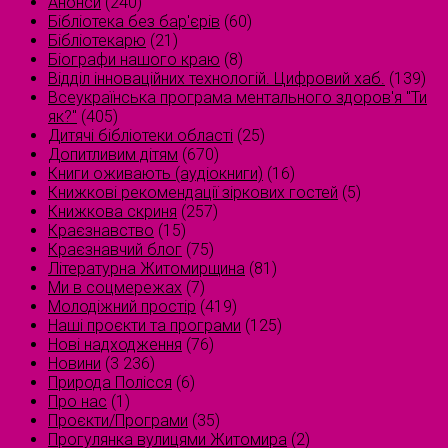
Анонси
(240)
Бібліотека без бар'єрів
(60)
Бібліотекарю
(21)
Біографи нашого краю
(8)
Відділ інноваційних технологій. Цифровий хаб.
(139)
Всеукраїнська програма ментального здоров'я "Ти
як?"
(405)
Дитячі бібліотеки області
(25)
Допитливим дітям
(670)
Книги оживають (аудіокниги)
(16)
Книжкові рекомендації зіркових гостей
(5)
Книжкова скриня
(257)
Краєзнавство
(15)
Краєзнавчий блог
(75)
Літературна Житомирщина
(81)
Ми в соцмережах
(7)
Молодіжний простір
(419)
Наші проєкти та програми
(125)
Нові надходження
(76)
Новини
(3 236)
Природа Полісся
(6)
Про нас
(1)
Проєкти/Програми
(35)
Прогулянка вулицями Житомира
(2)