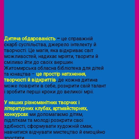
Дитяча обдарованість
–
це справжній
скарб суспільства, джерело інтелекту й
творчості. Це магія, яка відкриває світ
можливостей, надихає мріяти, творити й
сміливо йти до своїх вершин.
Житомирська обласна бібліотека для дітей
та юнацтва –
це простір натхнення,
творчості й відкриттів
, де кожна дитина
може повірити в себе, розкрити свій талант
і зробити перші кроки до великої мрії.
У наших різноманітних творчих і
літературних клубах, артмайстернях,
конкурсах
ми допомагаємо дітям,
підліткам та молоді розкрити свої
здібності, сформувати художній смак,
навчитися відчувати мистецтво й емоційно
зростати.