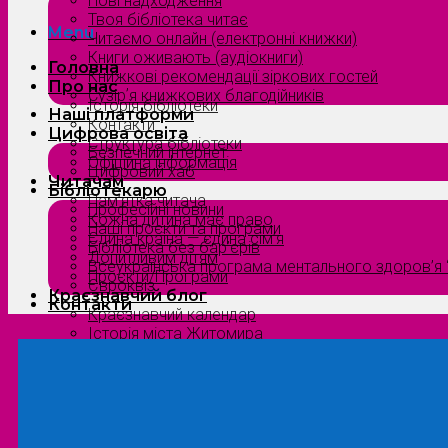
Нові надходження
Твоя бібліотека читає
Menu
Читаємо онлайн (електронні книжки)
Книги оживають (аудіокниги)
Головна
Книжкові рекомендації зіркових гостей
Про нас
Сузірʼя книжкових благодійників
Історія бібліотеки
Наші платформи
Контакти
Цифрова освіта
Структура бібліотеки
Безпечний інтернет
Офіційна інформація
Цифровий хаб
Читачам
Бібліотекарю
Пам’ятка читача
Професійні новини
Кожна дитина має право
Наші проєкти та програми
Єдина країна — єдина сім’я
Бібліотека без бар’єрів
Допитливим дітям
Всеукраїнська програма ментального здоров’я “
Проєкти/Програми
Євроквіз
Краєзнавчий блог
Контакти
Краєзнавчий календар
Історія міста Житомира
Біографи нашого краю
Природа Полісся
Літературна Житомирщина
Славетні імена нашого краю
Menu