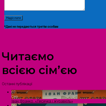
*Дані не передаються третім особам
ПРОСТІР ДОЗВІЛЛЯ ДІТЕЙ ТА ДОРОСЛИХ
Читаємо
всією сім’єю
Останні публікації
07
Сер
Іван Франко. «Лисичка і журавель»
06