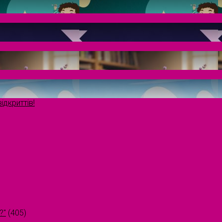
ідкриттів!
?"
(405)