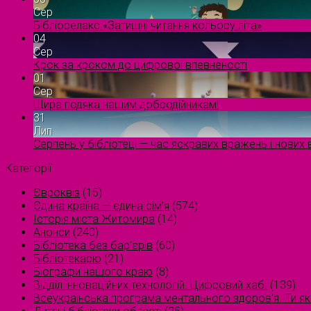
Сер
Бібліорелакс «Затишні читання кольору літа»
04
Сер
Крок за кроком до цифрової впевненості
01
Сер
Щира подяка нашим добродійникам!
31
Лип
Серпень у бібліотеці — час яскравих вражень і нових в
Категорії
Євроквіз
(15)
Єдина країна — єдина сім’я
(574)
Історія міста Житомира
(14)
Анонси
(240)
Бібліотека без бар'єрів
(60)
Бібліотекарю
(21)
Біографи нашого краю
(8)
Відділ інноваційних технологій. Цифровий хаб.
(139)
Всеукраїнська програма ментального здоров'я "Ти як