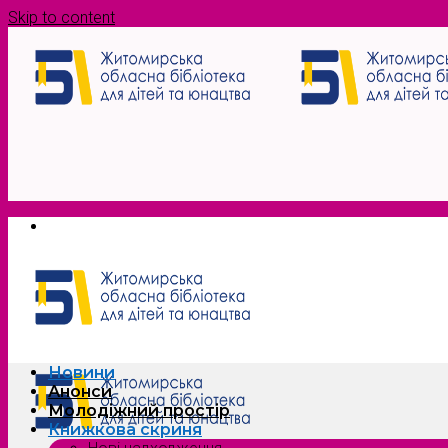
Skip to content
Новини
Анонси
Молодіжний простір
Книжкова скриня