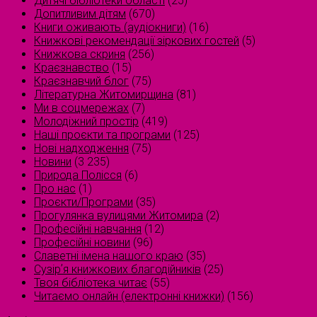
Дитячі бібліотеки області
(25)
Допитливим дітям
(670)
Книги оживають (аудіокниги)
(16)
Книжкові рекомендації зіркових гостей
(5)
Книжкова скриня
(256)
Краєзнавство
(15)
Краєзнавчий блог
(75)
Літературна Житомирщина
(81)
Ми в соцмережах
(7)
Молодіжний простір
(419)
Наші проєкти та програми
(125)
Нові надходження
(75)
Новини
(3 235)
Природа Полісся
(6)
Про нас
(1)
Проєкти/Програми
(35)
Прогулянка вулицями Житомира
(2)
Професійні навчання
(12)
Професійні новини
(96)
Славетні імена нашого краю
(35)
Сузірʼя книжкових благодійників
(25)
Твоя бібліотека читає
(55)
Читаємо онлайн (електронні книжки)
(156)