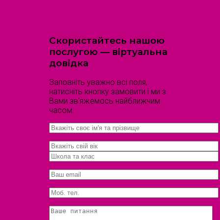
Скористайтесь нашою
послугою — віртуальна
довідка
Заповніть уважно всі поля,
натисніть кнопку замовити і ми з
Вами зв'яжемось найближчим
часом.