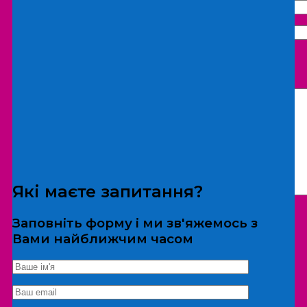
Що бажаєте замовити:
Екскурсія
Локація
Які маєте запитання?
Заповніть форму і ми зв'яжемось з
Вами найближчим часом
*Дані не передаються третім особам
Екскурсія/локація