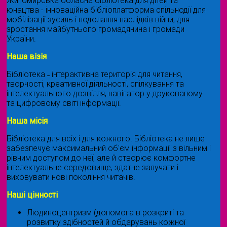
Житомирська обласна бібліотека для дітей та
юнацтва - інноваційна бібліоплатформа спільнодії для
мобілізації зусиль і подолання наслідків війни, для
зростання майбутнього громадянина і громади
України.
Наша візія
Бібліотека ˗ інтерактивна територія для читання,
творчості, креативної діяльності, спілкування та
інтелектуального дозвілля, навігатор у друкованому
та цифровому світі інформації.
Наша місія
Бібліотека для всіх і для кожного. Бібліотека не лише
забезпечує максимальний об'єм інформації з вільним і
рівним доступом до неї, але й створює комфортне
інтелектуальне середовище, здатне залучати і
виховувати нові покоління читачів.
Наші цінності
Людиноцентризм (допомога в розкриті та
розвитку здібностей й обдарувань кожної