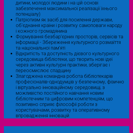
дитини, молодої людини і на цій основі
забезпечення максимальної реалізації їхнього
потенціалу)
Патріотизм як засіб для посилення держави,
об'єднання країни і розвитку самоповаги народу
і кожного громадянина
Формування безбар’єрних просторів, сервісів та
інформації - Збереження культурного розмаїття
та національної пам’яті
Відкритість та доступність дієвого культурного
середовища бібліотеки, що творить нові ідеї
через активні культурні практики, зберігає і
переосмислює спадщину
Злагоджена командна робота бібліотекарів
професіоналів-однодумців у безпечному, фізично
і віртуально інноваційному середовищі, з
можливістю постійного навчання новим
бібліотечним та цифровим компетенціям, що
позитивно сприяє філософії роботи з
користувачами, розвитку та оперативному
впровадження інновацій.