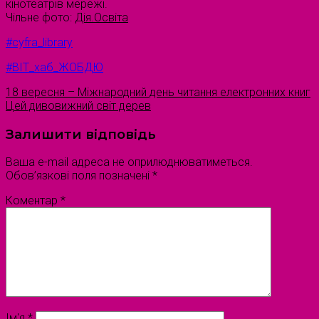
кінотеатрів мережі.
Чільне фото:
Дія.Освіта
#cyfra_library
#ВІТ_хаб_ЖОБДЮ
18 вересня – Міжнародний день читання електронних книг
Цей дивовижний світ дерев
Залишити відповідь
Ваша e-mail адреса не оприлюднюватиметься.
Обов’язкові поля позначені
*
Коментар
*
Ім'я
*