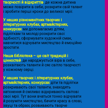
творчості й відкриттів
, де кожна дитина
може повірити в себе, розкрити свій талант
і зробити перші кроки до великої мрії.
У наших різноманітних творчих і
літературних клубах, артмайстернях,
конкурсах
ми допомагаємо дітям,
підліткам та молоді розкрити свої
здібності, сформувати художній смак,
навчитися відчувати мистецтво й емоційно
зростати.
Наша бібліотека – це світ традицій і
цінностей
, де народжується віра в себе,
розквітають таланти й сяє світло творчості
у кожному серці.
У наших творчих і літературних клубах,
артмайстернях, конкурсах
діти та підлітки
розкривають свої таланти, знаходять
натхнення й сміливо відкривають світові
свої мрії. Тут вони вчаться тонко відчувати
й розуміти мистецтво, бачити красу в слові,
звуці та образі, розвивають творче