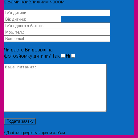
з Вами найближчим часом
Чи даєте Ви дозвіл на
фотозйомку дитини?
Так
Ні
* Дані не передаються третім особам