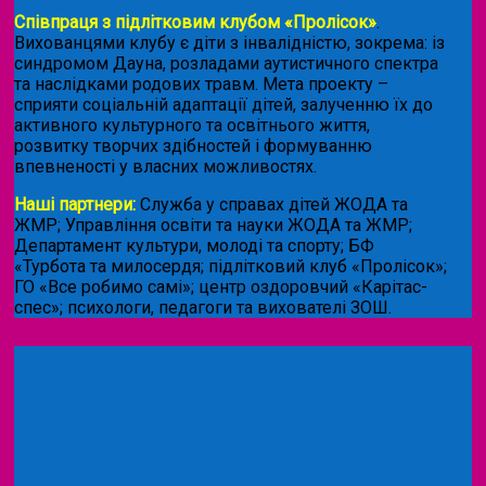
Співпраця з підлітковим клубом «Пролісок»
.
Вихованцями клубу є діти з інвалідністю, зокрема: із
синдромом Дауна, розладами аутистичного спектра
та наслідками родових травм. Мета проекту –
сприяти соціальній адаптації дітей, залученню їх до
активного культурного та освітнього життя,
розвитку творчих здібностей і формуванню
впевненості у власних можливостях.
Наші партнери:
Служба у справах дітей ЖОДА та
ЖМР; Управління освіти та науки ЖОДА та ЖМР;
Департамент культури, молоді та спорту; БФ
«Турбота та милосердя; підлітковий клуб «Пролісок»;
ГО «Все робимо самі»; центр оздоровчий «Карітас-
спес»;
психологи, педагоги та вихователі ЗОШ.