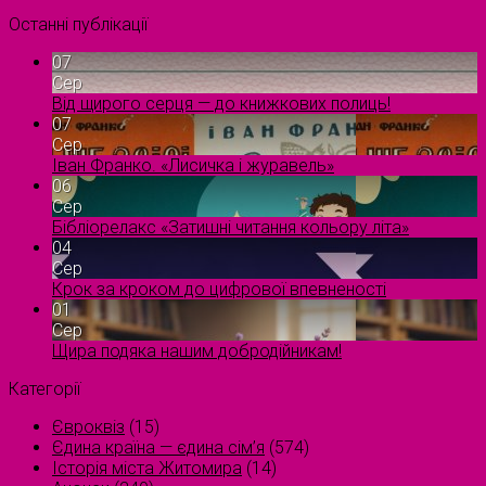
Останні публікації
07
Сер
Від щирого серця — до книжкових полиць!
07
Сер
Іван Франко. «Лисичка і журавель»
06
Сер
Бібліорелакс «Затишні читання кольору літа»
04
Сер
Крок за кроком до цифрової впевненості
01
Сер
Щира подяка нашим добродійникам!
Категорії
Євроквіз
(15)
Єдина країна — єдина сім’я
(574)
Історія міста Житомира
(14)