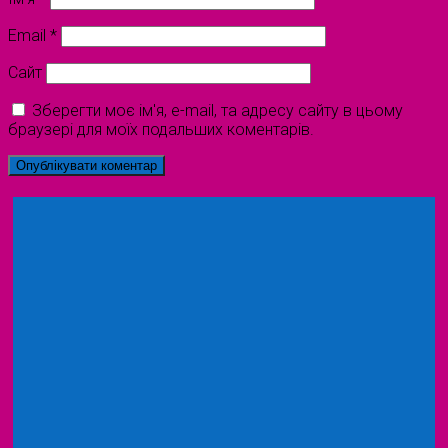
Email
*
Сайт
Зберегти моє ім'я, e-mail, та адресу сайту в цьому
браузері для моїх подальших коментарів.