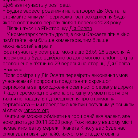
Щоб взяти участь у розіграші:
– Будьте зареєстрованими на платформі Дія.Освіта та
отримайте мінімум 1 сертифікат за проходження будь-
якого освітнього серіалу після 1 вересня 2023 року.
– Підпишіться на FB-сторінку
Дія.Освіта
– У коментарях тегніть друга, з яким бажаєте піти в кіно. І
пам’ятайте: чим більше коментарів, тим більше
можливостей виграти.
Брати участь у розіграші можна до 23:59 28 вересня. А
переможців буде відібрано за допомогою
random.org
та
оголошено у п’ятницю 29 вересня на сторінці Дія.Освіта.
Важливо:
Після розіграшу Дія.Освіта перевірить виконання умов
учасниками й попросить представити скриншот
сертифіката за проходження освітнього серіалу в директ.
Якщо переможці не виконають одну з умов і протягом
тижня не нададуть підтвердження про отримання
сертифіката — ми передаємо квитки наступним учасникам
зі списку
random.org
Квитки не можна обміняти на грошовий еквівалент, але
вони діють до 30.11.2023 року. Тож якщо у вашому місті
немає кінотеатру мережі Планета Кіно, у вас буде час
спланувати візит до найближчого міста, де є один з