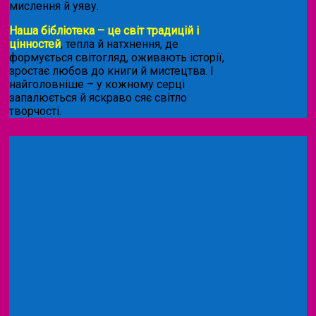
мислення й уяву.
Наша бібліотека – це світ традицій і
цінностей
, тепла й натхнення, де
формується світогляд, оживають історії,
зростає любов до книги й мистецтва. І
найголовніше – у кожному серці
запалюється й яскраво сяє світло
творчості.