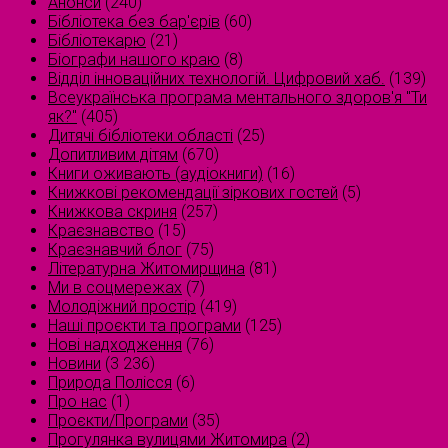
Анонси
(240)
Бібліотека без бар'єрів
(60)
Бібліотекарю
(21)
Біографи нашого краю
(8)
Відділ інноваційних технологій. Цифровий хаб.
(139)
Всеукраїнська програма ментального здоров'я "Ти
як?"
(405)
Дитячі бібліотеки області
(25)
Допитливим дітям
(670)
Книги оживають (аудіокниги)
(16)
Книжкові рекомендації зіркових гостей
(5)
Книжкова скриня
(257)
Краєзнавство
(15)
Краєзнавчий блог
(75)
Літературна Житомирщина
(81)
Ми в соцмережах
(7)
Молодіжний простір
(419)
Наші проєкти та програми
(125)
Нові надходження
(76)
Новини
(3 236)
Природа Полісся
(6)
Про нас
(1)
Проєкти/Програми
(35)
Прогулянка вулицями Житомира
(2)