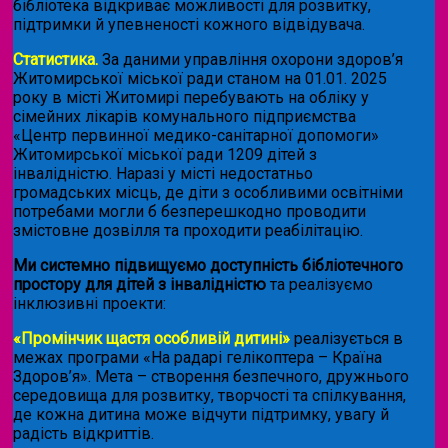
бібліотека відкриває можливості для розвитку,
підтримки й упевненості кожного відвідувача.
Статистика.
За даними управління охорони здоров’я
Житомирської міської ради станом на 01.01. 2025
року в місті Житомирі перебувають на обліку у
сімейних лікарів комунального підприємства
«Центр первинної медико-санітарної допомоги»
Житомирської міської ради 1209 дітей з
інвалідністю. Наразі у місті недостатньо
громадських місць, де діти з особливими освітніми
потребами могли б безперешкодно проводити
змістовне дозвілля та проходити реабілітацію.
Ми системно підвищуємо доступність бібліотечного
простору для дітей з інвалідністю
та реалізуємо
інклюзивні проекти:
«Промінчик щастя особливій дитині»
реалізується в
межах програми «На радарі гелікоптера – Країна
Здоров’я». Мета – створення безпечного, дружнього
середовища для розвитку, творчості та спілкування,
де кожна дитина може відчути підтримку, увагу й
радість відкриттів.