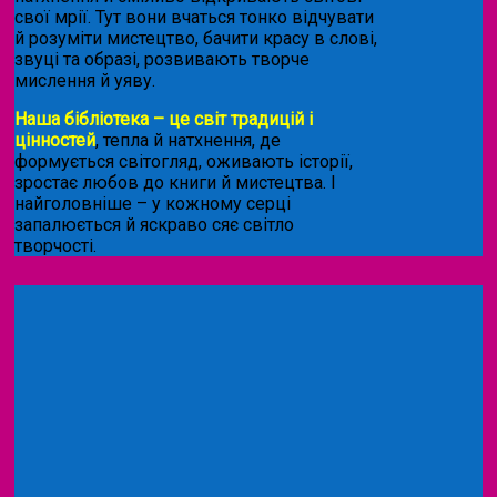
свої мрії. Тут вони вчаться тонко відчувати
й розуміти мистецтво, бачити красу в слові,
звуці та образі, розвивають творче
мислення й уяву.
Наша бібліотека – це світ традицій і
цінностей
, тепла й натхнення, де
формується світогляд, оживають історії,
зростає любов до книги й мистецтва. І
найголовніше – у кожному серці
запалюється й яскраво сяє світло
творчості.