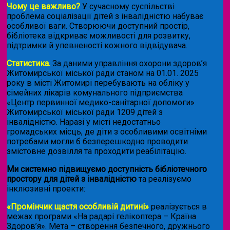
Чому це важливо?
У сучасному суспільстві
проблема соціалізації дітей з інвалідністю набуває
особливої ваги. Створюючи доступний простір,
бібліотека відкриває можливості для розвитку,
підтримки й упевненості кожного відвідувача.
Статистика.
За даними управління охорони здоров’я
Житомирської міської ради станом на 01.01. 2025
року в місті Житомирі перебувають на обліку у
сімейних лікарів комунального підприємства
«Центр первинної медико-санітарної допомоги»
Житомирської міської ради 1209 дітей з
інвалідністю. Наразі у місті недостатньо
громадських місць, де діти з особливими освітніми
потребами могли б безперешкодно проводити
змістовне дозвілля та проходити реабілітацію.
Ми системно підвищуємо доступність бібліотечного
простору для дітей з інвалідністю
та реалізуємо
інклюзивні проекти:
«Промінчик щастя особливій дитині»
реалізується в
межах програми «На радарі гелікоптера – Країна
Здоров’я». Мета – створення безпечного, дружнього