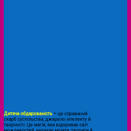
Дитяча обдарованість
–
це справжній
скарб суспільства, джерело інтелекту й
творчості. Це магія, яка відкриває світ
можливостей, надихає мріяти, творити й