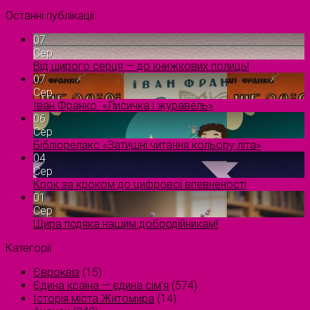
Останні публікації
07
Сер
Від щирого серця — до книжкових полиць!
07
Сер
Іван Франко. «Лисичка і журавель»
06
Сер
Бібліорелакс «Затишні читання кольору літа»
04
Сер
Крок за кроком до цифрової впевненості
01
Сер
Щира подяка нашим добродійникам!
Категорії
Євроквіз
(15)
Єдина країна — єдина сім’я
(574)
Історія міста Житомира
(14)