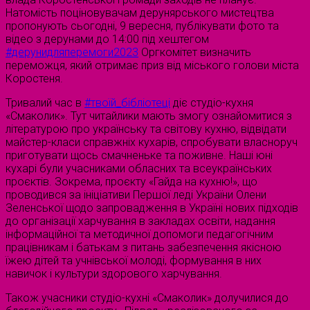
Натомість поціновувачам дерунярського мистецтва
пропонують сьогодні, 9 вересня, публікувати фото та
відео з дерунами до 14:00 під хештегом
#дерунидляперемоги2023
Оргкомітет визначить
переможця, який отримає приз від міського голови міста
Коростеня.
Тривалий час в
#твоїй_бібліотеці
діє студіо-кухня
«Смаколик». Тут читайлики мають змогу ознайомитися з
літературою про українську та світову кухню, відвідати
майстер-класи справжніх кухарів, спробувати власноруч
приготувати щось смачненьке та поживне. Наші юні
кухарі були учасниками обласних та всеукраїнських
проєктів. Зокрема, проєкту «Гайда на кухню!», що
проводився за ініціативи Першої леді України Олени
Зеленської щодо запровадження в Україні нових підходів
до організації харчування в закладах освіти, надання
інформаційної та методичної допомоги педагогічним
працівникам і батькам з питань забезпечення якісною
їжею дітей та учнівської молоді, формування в них
навичок і культури здорового харчування.
Також учасники студіо-кухні «Смаколик» долучилися до