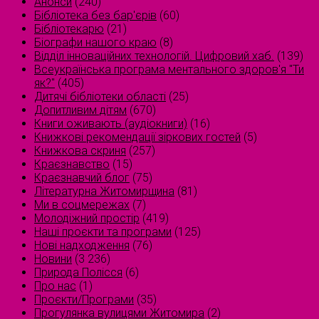
Анонси
(240)
Бібліотека без бар'єрів
(60)
Бібліотекарю
(21)
Біографи нашого краю
(8)
Відділ інноваційних технологій. Цифровий хаб.
(139)
Всеукраїнська програма ментального здоров'я "Ти
як?"
(405)
Дитячі бібліотеки області
(25)
Допитливим дітям
(670)
Книги оживають (аудіокниги)
(16)
Книжкові рекомендації зіркових гостей
(5)
Книжкова скриня
(257)
Краєзнавство
(15)
Краєзнавчий блог
(75)
Літературна Житомирщина
(81)
Ми в соцмережах
(7)
Молодіжний простір
(419)
Наші проєкти та програми
(125)
Нові надходження
(76)
Новини
(3 236)
Природа Полісся
(6)
Про нас
(1)
Проєкти/Програми
(35)
Прогулянка вулицями Житомира
(2)