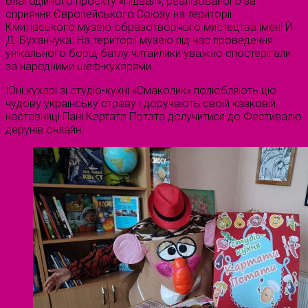
благодійного проєкту «Підвал», реалізованого за
сприяння Європейського Союзу на території
Кмитівського музею образотворчого мистецтва імені Й.
Д. Буханчука. На території музею під час проведення
унікального борщ-батлу читайлики уважно спостерігали
за народними шеф-кухарями.
Юні кухарі зі студіо-кухні «Смаколик» полюбляють цю
чудову українську страву і доручають своїй казковій
наставниці Пані Картата Потата долучитися до Фестивалю
дерунів онлайн.