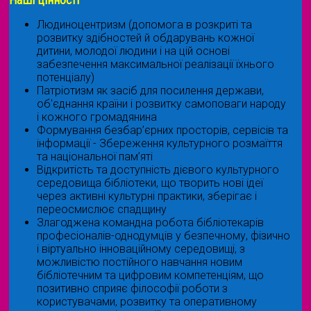
Наші цінності
Людиноцентризм (допомога в розкриті та
розвитку здібностей й обдарувань кожної
дитини, молодої людини і на цій основі
забезпечення максимальної реалізації їхнього
потенціалу)
Патріотизм як засіб для посилення держави,
об'єднання країни і розвитку самоповаги народу
і кожного громадянина
Формування безбар’єрних просторів, сервісів та
інформації - Збереження культурного розмаїття
та національної пам’яті
Відкритість та доступність дієвого культурного
середовища бібліотеки, що творить нові ідеї
через активні культурні практики, зберігає і
переосмислює спадщину
Злагоджена командна робота бібліотекарів
професіоналів-однодумців у безпечному, фізично
і віртуально інноваційному середовищі, з
можливістю постійного навчання новим
бібліотечним та цифровим компетенціям, що
позитивно сприяє філософії роботи з
користувачами, розвитку та оперативному