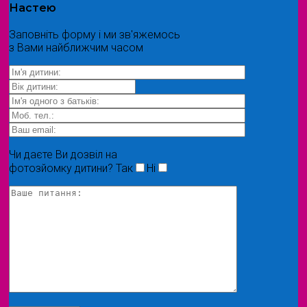
Настею
Заповніть форму і ми зв'яжемось
з Вами найближчим часом
Чи даєте Ви дозвіл на
фотозйомку дитини?
Так
Ні