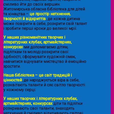
сміливо йти до своїх вершин.
Житомирська обласна бібліотека для дітей
та юнацтва –
це простір натхнення,
творчості й відкриттів
, де кожна дитина
може повірити в себе, розкрити свій талант
і зробити перші кроки до великої мрії.
У наших різноманітних творчих і
літературних клубах, артмайстернях,
конкурсах
ми допомагаємо дітям,
підліткам та молоді розкрити свої
здібності, сформувати художній смак,
навчитися відчувати мистецтво й емоційно
зростати.
Наша бібліотека – це світ традицій і
цінностей
, де народжується віра в себе,
розквітають таланти й сяє світло творчості
у кожному серці.
У наших творчих і літературних клубах,
артмайстернях, конкурсах
діти та підлітки
розкривають свої таланти, знаходять
натхнення й сміливо відкривають світові