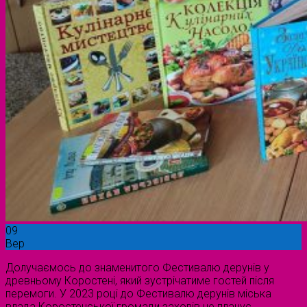
09
Вер
Долучаємось до знаменитого Фестивалю дерунів у
древньому Коростені, який зустрічатиме гостей після
перемоги. У 2023 році до Фестивалю дерунів міська
влада Коростенської громади заходів не планує.