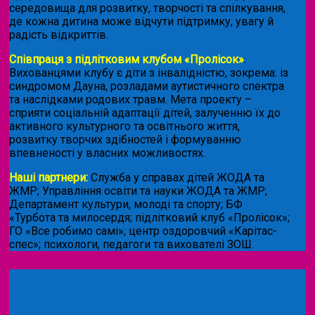
середовища для розвитку, творчості та спілкування,
де кожна дитина може відчути підтримку, увагу й
радість відкриттів.
Співпраця з підлітковим клубом «Пролісок»
.
Вихованцями клубу є діти з інвалідністю, зокрема: із
синдромом Дауна, розладами аутистичного спектра
та наслідками родових травм. Мета проекту –
сприяти соціальній адаптації дітей, залученню їх до
активного культурного та освітнього життя,
розвитку творчих здібностей і формуванню
впевненості у власних можливостях.
Наші партнери:
Служба у справах дітей ЖОДА та
ЖМР; Управління освіти та науки ЖОДА та ЖМР;
Департамент культури, молоді та спорту; БФ
«Турбота та милосердя; підлітковий клуб «Пролісок»;
ГО «Все робимо самі»; центр оздоровчий «Карітас-
спес»;
психологи, педагоги та вихователі ЗОШ.