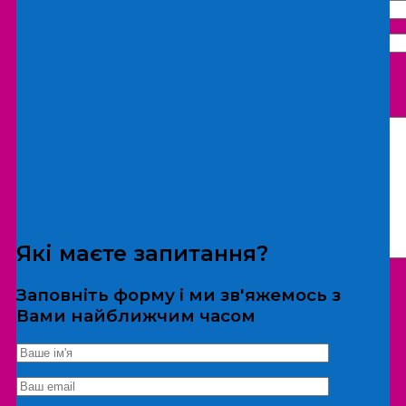
Що бажаєте замовити:
Екскурсія
Локація
Які маєте запитання?
Заповніть форму і ми зв'яжемось з
Вами найближчим часом
*Дані не передаються третім особам
Екскурсія/локація